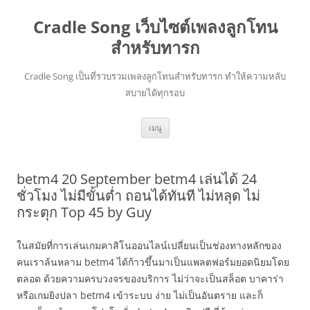
Cradle Song เว็บไซต์เพลงลูกโทน
สำหรับทารก
Cradle Song เป็นที่รวบรวมเพลงลูกโทนสำหรับทารก ทำให้ความหลับ
สบายได้ทุกรอบ
ข้าม
เมนู
ไป
ยัง
เนื้อหา
betm4 20 September betm4 เล่นได้ 24
ชั่วโมง ไม่มีขั้นต่ำ ถอนได้ทันที ไม่หลุด ไม่
กระตุก Top 45 by Guy
ในสมัยที่การเล่นเกมคาสิโนออนไลน์เปลี่ยนเป็นช่องทางหลักของ
คนเราล้นหลาม betm4 ได้ก้าวขึ้นมาเป็นแพลตฟอร์มยอดนิยมโดย
ตลอด ด้วยความครบวงจรของบริการ ไม่ว่าจะเป็นสล็อต บาคาร่า
หรือเกมยิงปลา betm4 เข้าระบบ ง่าย ไม่เป็นอันตราย และก็