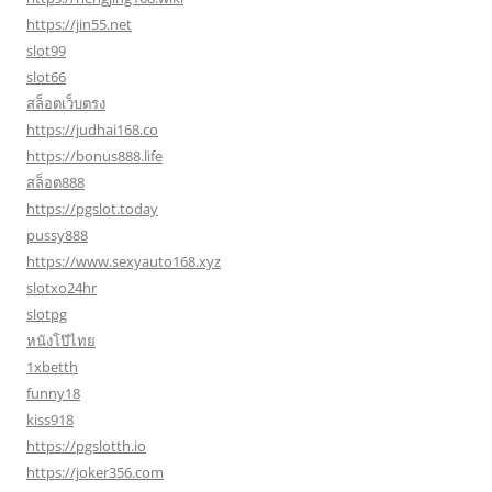
https://jin55.net
slot99
slot66
สล็อตเว็บตรง
https://judhai168.co
https://bonus888.life
สล็อต888
https://pgslot.today
pussy888
https://www.sexyauto168.xyz
slotxo24hr
slotpg
หนังโป๊ไทย
1xbetth
funny18
kiss918
https://pgslotth.io
https://joker356.com