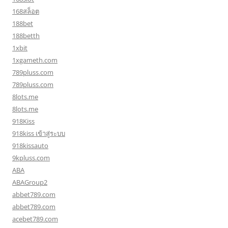
168สล็อต
188bet
188betth
1xbit
1xgameth.com
789pluss.com
789pluss.com
8lots.me
8lots.me
918Kiss
918kiss เข้าสู่ระบบ
918kissauto
9kpluss.com
ABA
ABAGroup2
abbet789.com
abbet789.com
acebet789.com