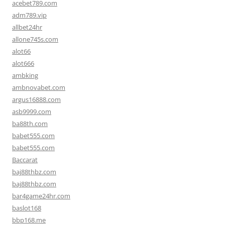
acebet789.com
adm789.vip
allbet24hr
allone745s.com
alot66
alot666
ambking
ambnovabet.com
argus16888.com
asb9999.com
ba88th.com
babet555.com
babet555.com
Baccarat
baj88thbz.com
baj88thbz.com
bar4game24hr.com
baslot168
bbp168.me