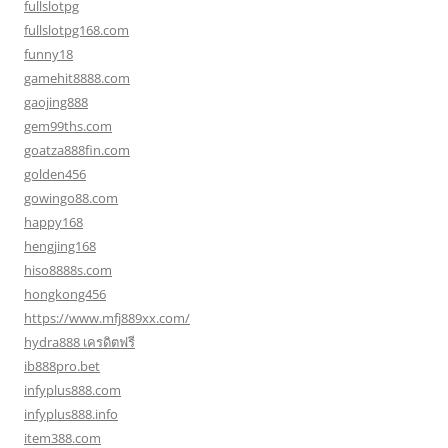
fullslotpg
fullslotpg168.com
funny18
gamehit8888.com
gaojing888
gem99ths.com
goatza888fin.com
golden456
gowingo88.com
happy168
hengjing168
hiso8888s.com
hongkong456
https://www.mfj889xx.com/
hydra888 เครดิตฟรี
ib888pro.bet
infyplus888.com
infyplus888.info
item388.com