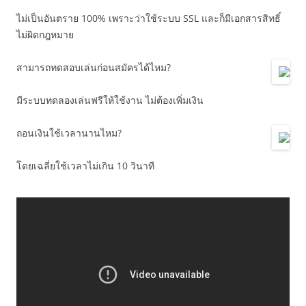
ไม่เป็นอันตราย 100% เพราะว่าใช้ระบบ SSL และก็มีเอกสารสิทธิ์
ไม่ผิดกฎหมาย
สามารถทดสอบเล่นก่อนสมัครได้ไหม?
มีระบบทดลองเล่นฟรีให้ใช้งาน ไม่ต้องเพิ่มเงิน
ถอนเงินใช้เวลานานไหม?
โดยเฉลี่ยใช้เวลาไม่เกิน 10 วินาที