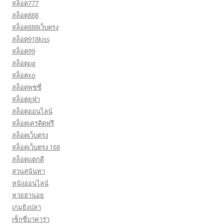
สล็อต777
สล็อต888
สล็อต888เว็บตรง
สล็อต918kiss
สล็อต99
สล็อตpg
สล็อตxo
สล็อตพุซซี่
สล็อตยูฟ่า
สล็อตออนไลน์
สล็อตเครดิตฟรี
สล็อตเว็บตรง
สล็อตเว็บตรง 168
สล็อตแตกดี
สวนสุนันทา
หนังออนไลน์
หวยฮานอย
เกมยิงปลา
เซ็กซี่บาคาร่า