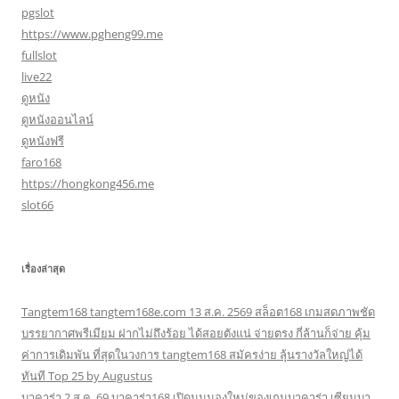
pgslot
https://www.pgheng99.me
fullslot
live22
ดูหนัง
ดูหนังออนไลน์
ดูหนังฟรี
faro168
https://hongkong456.me
slot66
เรื่องล่าสุด
Tangtem168 tangtem168e.com 13 ส.ค. 2569 สล็อต168 เกมสดภาพชัด
บรรยากาศพรีเมียม ฝากไม่ถึงร้อย ได้สอยตังแน่ จ่ายตรง กี่ล้านก็จ่าย คุ้ม
ค่าการเดิมพัน ที่สุดในวงการ tangtem168 สมัครง่าย ลุ้นรางวัลใหญ่ได้
ทันที Top 25 by Augustus
บาคาร่า 2 ส.ค. 69 บาคาร่า168 เปิดมุมมองใหม่ของเกมบาคาร่า เซียนบา