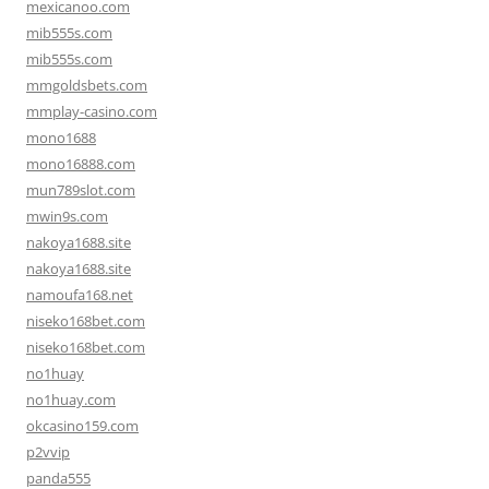
mexicanoo.com
mib555s.com
mib555s.com
mmgoldsbets.com
mmplay-casino.com
mono1688
mono16888.com
mun789slot.com
mwin9s.com
nakoya1688.site
nakoya1688.site
namoufa168.net
niseko168bet.com
niseko168bet.com
no1huay
no1huay.com
okcasino159.com
p2vvip
panda555