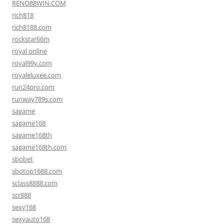
RENO88WIN.COM
rich818
rich8188.com
rockstar66m
royal online
royal99y.com
royaleluxee.com
run24pro.com
runway789s.com
sagame
sagame168
sagame168th
sagame168th.com
sbobet
sbotop1688.com
sclass8888.com
scr888
sexy168
sexyauto168