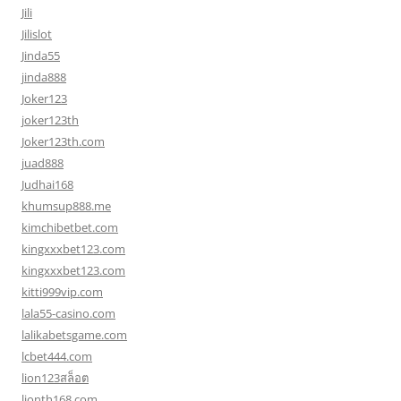
Jili
Jilislot
Jinda55
jinda888
Joker123
joker123th
Joker123th.com
juad888
Judhai168
khumsup888.me
kimchibetbet.com
kingxxxbet123.com
kingxxxbet123.com
kitti999vip.com
lala55-casino.com
lalikabetsgame.com
lcbet444.com
lion123สล็อต
lionth168.com