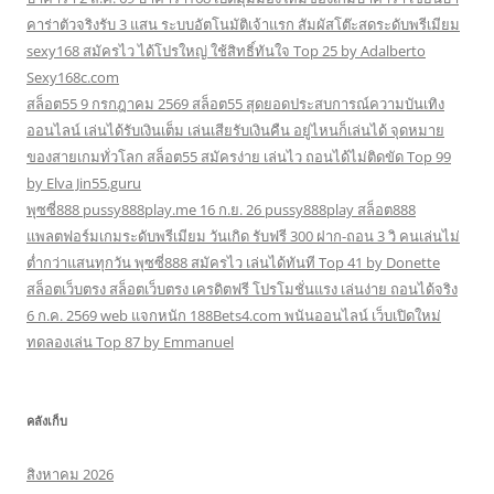
คาร่าตัวจริงรับ 3 แสน ระบบอัตโนมัติเจ้าแรก สัมผัสโต๊ะสดระดับพรีเมียม
sexy168 สมัครไว ได้โปรใหญ่ ใช้สิทธิ์ทันใจ Top 25 by Adalberto
Sexy168c.com
สล็อต55 9 กรกฎาคม 2569 สล็อต55 สุดยอดประสบการณ์ความบันเทิง
ออนไลน์ เล่นได้รับเงินเต็ม เล่นเสียรับเงินคืน อยู่ไหนก็เล่นได้ จุดหมาย
ของสายเกมทั่วโลก สล็อต55 สมัครง่าย เล่นไว ถอนได้ไม่ติดขัด Top 99
by Elva Jin55.guru
พุซซี่888 pussy888play.me 16 ก.ย. 26 pussy888play สล็อต888
แพลตฟอร์มเกมระดับพรีเมียม วันเกิด รับฟรี 300 ฝาก-ถอน 3 วิ คนเล่นไม่
ต่ำกว่าแสนทุกวัน พุซซี่888 สมัครไว เล่นได้ทันที Top 41 by Donette
สล็อตเว็บตรง สล็อตเว็บตรง เครดิตฟรี โปรโมชั่นแรง เล่นง่าย ถอนได้จริง
6 ก.ค. 2569 web แจกหนัก 188Bets4.com พนันออนไลน์ เว็บเปิดใหม่
ทดลองเล่น Top 87 by Emmanuel
คลังเก็บ
สิงหาคม 2026