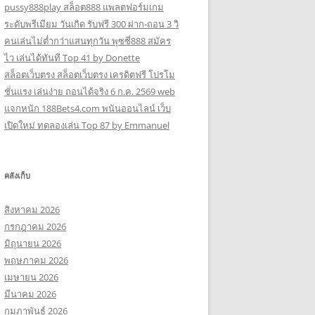
pussy888play สล็อต888 แพลตฟอร์มเกม
ระดับพรีเมียม วันเกิด รับฟรี 300 ฝาก-ถอน 3 วิ
คนเล่นไม่ต่ำกว่าแสนทุกวัน พุซซี่888 สมัคร
ไว เล่นได้ทันที Top 41 by Donette
สล็อตเว็บตรง สล็อตเว็บตรง เครดิตฟรี โปรโม
ชั่นแรง เล่นง่าย ถอนได้จริง 6 ก.ค. 2569 web
แจกหนัก 188Bets4.com พนันออนไลน์ เว็บ
เปิดใหม่ ทดลองเล่น Top 87 by Emmanuel
คลังเก็บ
สิงหาคม 2026
กรกฎาคม 2026
มิถุนายน 2026
พฤษภาคม 2026
เมษายน 2026
มีนาคม 2026
กุมภาพันธ์ 2026