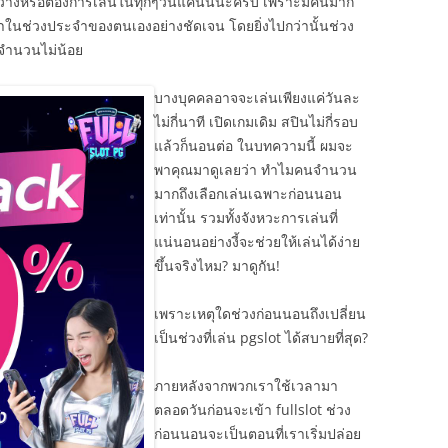
ว่างหรือต้องการเล่นในทุกๆวันแค่นั้นนะครับ เพราะมีคนมาก
เราในช่วงประจำของตนเองอย่างชัดเจน โดยยิ่งไปกว่านั้นช่วง
จำนวนไม่น้อย
บางบุคคลอาจจะเล่นเพียงแค่วันละ
ไม่กี่นาที เปิดเกมเดิม สปินไม่กี่รอบ
แล้วก็นอนต่อ ในบทความนี้ ผมจะ
พาคุณมาดูเลยว่า ทำไมคนจำนวน
มากถึงเลือกเล่นเฉพาะก่อนนอน
เท่านั้น รวมทั้งจังหวะการเล่นที่
แน่นอนอย่างงี้จะช่วยให้เล่นได้ง่าย
ขึ้นจริงไหม? มาดูกัน!
เพราะเหตุใดช่วงก่อนนอนถึงเปลี่ยน
เป็นช่วงที่เล่น pgslot ได้สบายที่สุด?
ภายหลังจากพวกเราใช้เวลามา
ตลอดวันก่อนจะเข้า fullslot ช่วง
ก่อนนอนจะเป็นตอนที่เราเริ่มปล่อย