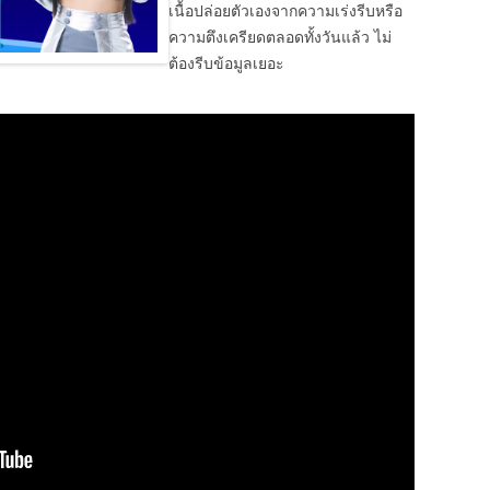
เนื้อปล่อยตัวเองจากความเร่งรีบหรือ
ความตึงเครียดตลอดทั้งวันแล้ว ไม่
ต้องรีบข้อมูลเยอะ