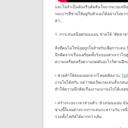
และไม่จำเป็นต้องรีบตัดสินใจมากมายเสมื
รมเบาๆที่ช่วยให้อยู่กับตัวเองได้อย่างไม่ย
ฮ่า…
1. การเล่นสล็อตก่อนนอน ช่วยให้ “ตัดขาด
สิ่งที่คนไม่ใช่น้อยถูกใจสำหรับเพื่อการเล
นึกคิดจากเรื่องเครียดทั้งวันของพวกเราไปส
ความเครียดหรือความกดดันอะไรก็ตามอีกแล
• ช่วยทำให้สมองออกจากโหมดคิดงาน:
ful
งานไม่ได้ครับ แต่ว่าพอเปิดเกมเล่นสั้นๆสม
ทำให้ความนึกคิดเรื่องงานเบาลงไปได้เลย
• สร้างระยะเวลาส่วนตัว: ช่วงก่อนนอน มัน
ช่วงนี้ก็เลยต่างจากการเล่นระหว่างวัน เหน
รวมทั้งโฟกัสได้มากกว่าเดิม