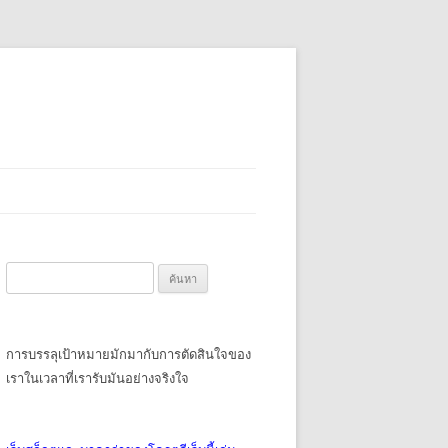
ค้นหา
สำหรับ:
การบรรลุเป้าหมายมักมากับการตัดสินใจของ
เราในเวลาที่เรารับมันอย่างจริงใจ