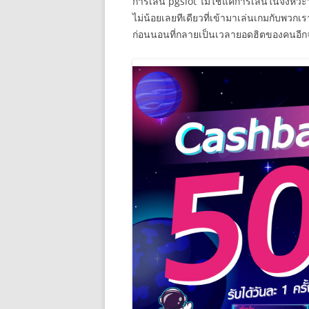
การเล่น pgslot ไม่ใช่แค่การเล่นในจังหวะ
ไม่น้อยเลยทีเดียวที่เข้ามาเล่นเกมกับพวก
ก่อนนอนที่กลายเป็นเวลายอดฮิตของคนอีก