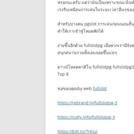
หรอกนะครับ แต่ว่ามันเป็นเพราะขณะนั้นทำ
เร่งรีบเหมือนการเล่นในระยะเวลาอื่นๆของ
สำหรับบางคน pgslot การเล่นก่อนนอนสั้นๆ
ทำให้เราเข้าสู่โหมดพักได้
ง่ายขึ้นอีกด้วย fullslotpg เมื่อพวกเรามีจั
สนุกสนานรวมทั้งเอนจอยขึ้นแน่ๆ
ดาวน์โหลดคาสิโน fullslotpg fullslotpg3
Top 8
ขอขอบคุณby web
fullslot
https://rebrand.ly/fullslotpg-3
https://cutly.info/fullslotpg-3
https://bitt.to/7rbiuj