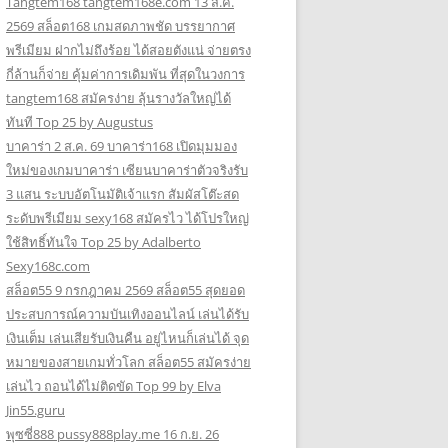
Tangtem168 tangtem168e.com 13 ส.ค.
2569 สล็อต168 เกมสดภาพชัด บรรยากาศ
พรีเมียม ฝากไม่ถึงร้อย ได้สอยตังแน่ จ่ายตรง
กี่ล้านก็จ่าย คุ้มค่าการเดิมพัน ที่สุดในวงการ
tangtem168 สมัครง่าย ลุ้นรางวัลใหญ่ได้
ทันที Top 25 by Augustus
บาคาร่า 2 ส.ค. 69 บาคาร่า168 เปิดมุมมอง
ใหม่ของเกมบาคาร่า เซียนบาคาร่าตัวจริงรับ
3 แสน ระบบอัตโนมัติเจ้าแรก สัมผัสโต๊ะสด
ระดับพรีเมียม sexy168 สมัครไว ได้โปรใหญ่
ใช้สิทธิ์ทันใจ Top 25 by Adalberto
Sexy168c.com
สล็อต55 9 กรกฎาคม 2569 สล็อต55 สุดยอด
ประสบการณ์ความบันเทิงออนไลน์ เล่นได้รับ
เงินเต็ม เล่นเสียรับเงินคืน อยู่ไหนก็เล่นได้ จุด
หมายของสายเกมทั่วโลก สล็อต55 สมัครง่าย
เล่นไว ถอนได้ไม่ติดขัด Top 99 by Elva
Jin55.guru
พุซซี่888 pussy888play.me 16 ก.ย. 26