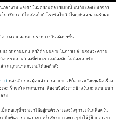
อนกลางวัน พอเข้าโหมดผ่อนคลายแบบนี้ มันก็แปลงเป็นกิจกร
ากเย็น เรียกว่ามิได้เน้นย้ำกำไรหรือโบนัสใหญ่กันเลยล่ะครับผม
” จากความอลหม่านระหว่างวันได้ง่ายขึ้น
่น fullslot ก่อนนอนเลยก็คือ มันช่วยในการเปลี่ยนจังหวะความ
ู่กิจกรรมเบาสมองที่พวกเราไม่ต้องคิด ไม่ต้องแบกรับ
้ว สนุกสนานกับเกมได้สุดกำลัง
lslot
หลังเลิกงาน ผู้คนจำนวนมากบางทีก็อาจจะยังหยุดคิดเรื่อง
องจะเริ่มจุดโฟกัสกับภาพ เสียง หรือจังหวะข้างในเกมแทน มันก็
ขอรับ
เป็นตอนๆที่พวกเราได้อยู่กับตัวเราเองจริงๆการเล่นสล็อตใน
ื่อยบีบคั้นจากงาน เวลา หรือสิ่งรบกวนต่างๆทำให้รู้สึกบรรเทา