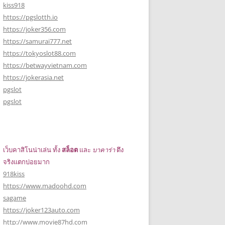
kiss918
https://pgslotth.io
https://joker356.com
https://samurai777.net
https://tokyoslot88.com
https://betwayvietnam.com
https://jokerasia.net
pgslot
pgslot
เว็บคาสิโนน่าเล่น ทั้ง
สล็อต
และ
บาคาร่า
ตึง
จริงแตกบ่อยมาก
918kiss
https://www.madoohd.com
sagame
https://joker123auto.com
http://www.movie87hd.com