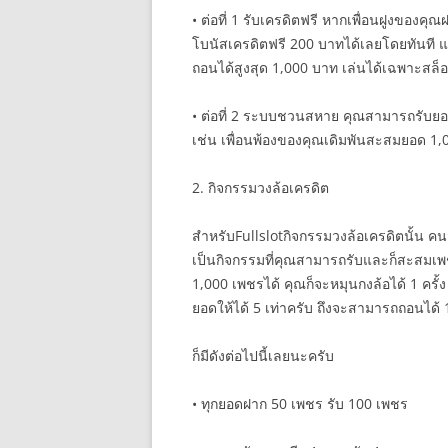
• ต่อที่ 1 รับเครดิตฟรี หากเพื่อนฝูงของ
โบนัสเครดิตฟรี 200 บาทได้เลยโดยทันที แ
ถอนได้สูงสุด 1,000 บาท เล่นได้เฉพาะสล็อ
• ต่อที่ 2 ระบบชวนสหาย คุณสามารถรับยอ
เช่น เพื่อนพ้องของคุณเดิมพันสะสมยอด 1,
2. กิจกรรมวงล้อเครดิต
สำหรับFullslotกิจกรรมวงล้อเครดิตนั้น คน
เป็นกิจกรรมที่คุณสามารถรับและก็สะสมเ
1,000 เพชรได้ คุณก็จะหมุนกงล้อได้ 1 ครั
ยอดให้ได้ 5 เท่าครับ ถึงจะสามารถถอนได้
ก็มีดังต่อไปนี้เลยนะครับ
• ทุกยอดฝาก 50 เพชร รับ 100 เพชร