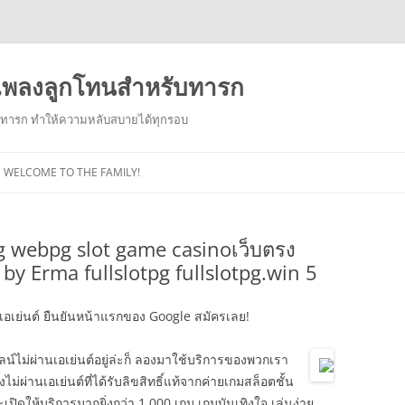
์เพลงลูกโทนสำหรับทารก
ับทารก ทำให้ความหลับสบายได้ทุกรอบ
ข้าม
ไป
WELCOME TO THE FAMILY!
ยัง
เนื้อหา
g webpg slot game casinoเว็บตรง
 by Erma fullslotpg fullslotpg.win 5
านเอเย่นต์ ยืนยันหน้าแรกของ Google สมัครเลย!
์ไม่ผ่านเอเย่นต์อยู่ล่ะก็ ลองมาใช้บริการของพวกเรา
ม่ผ่านเอเย่นต์ที่ได้รับลิขสิทธิ์แท้จากค่ายเกมสล็อตชั้น
ปิดให้บริการมากยิ่งกว่า 1,000 เกม เกมบันเทิงใจ เล่นง่าย