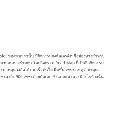
lslot ของพวกเรานั้น มีกิจกรรมกงล้อเครดิต ซึ่งช่องทางสำหรับ
มากมายหนทางร่วมกัน โดยกิจกรรม Road Map ก็เป็นอีกกิจกรรม
าหมุนวงล้อได้รวดเร็วทันใจเพิ่มขึ้น เพราะเหตุว่าถ้าคุณ
ชรสูงถึง 900 เพชรด้วยกันเลย ซึ่งแต่ละด่านจะมีอะไรบ้างนั้น