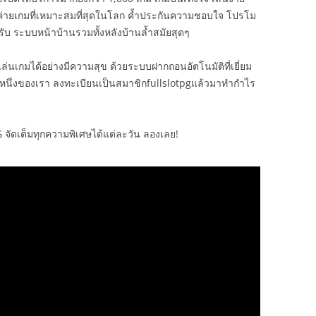
ยเกมที่เหมาะสมที่สุดในโลก ค้ำประกันความชอบใจ โปรโม
บ ระบบหน้าบ้านรวมทั้งหลังบ้านล้ำสมัยสุดๆ
ล่นเกมได้อย่างมีความสุข ด้วยระบบฝากถอนอัตโนมัติที่เยี่ยม
่วนหนึ่งของเรา ลงทะเบียนเป็นสมาชิกfullslotpgแล้วมาทำกำไร
ัดเต็มทุกความพิเศษได้แต่ละวัน ลองเลย!