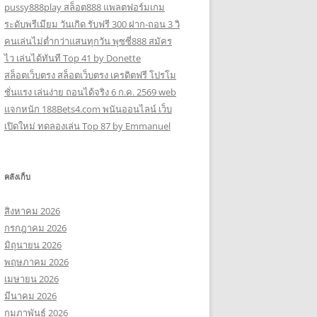
pussy888play สล็อต888 แพลตฟอร์มเกม
ระดับพรีเมียม วันเกิด รับฟรี 300 ฝาก-ถอน 3 วิ
คนเล่นไม่ต่ำกว่าแสนทุกวัน พุซซี่888 สมัคร
ไว เล่นได้ทันที Top 41 by Donette
สล็อตเว็บตรง สล็อตเว็บตรง เครดิตฟรี โปรโม
ชั่นแรง เล่นง่าย ถอนได้จริง 6 ก.ค. 2569 web
แจกหนัก 188Bets4.com พนันออนไลน์ เว็บ
เปิดใหม่ ทดลองเล่น Top 87 by Emmanuel
คลังเก็บ
สิงหาคม 2026
กรกฎาคม 2026
มิถุนายน 2026
พฤษภาคม 2026
เมษายน 2026
มีนาคม 2026
กุมภาพันธ์ 2026