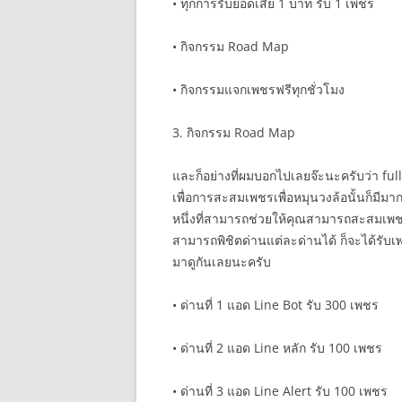
• ทุกการรับยอดเสีย 1 บาท รับ 1 เพชร
• กิจกรรม Road Map
• กิจกรรมแจกเพชรฟรีทุกชั่วโมง
3. กิจกรรม Road Map
และก็อย่างที่ผมบอกไปเลยจ๊ะนะครับว่า ful
เพื่อการสะสมเพชรเพื่อหมุนวงล้อนั้นก็มี
หนึ่งที่สามารถช่วยให้คุณสามารถสะสมเพชรม
สามารถพิชิตด่านแต่ละด่านได้ ก็จะได้รับเพ
มาดูกันเลยนะครับ
• ด่านที่ 1 แอด Line Bot รับ 300 เพชร
• ด่านที่ 2 แอด Line หลัก รับ 100 เพชร
• ด่านที่ 3 แอด Line Alert รับ 100 เพชร