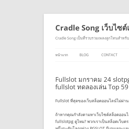
Cradle Song เว็บไซต
Cradle Song เป็นที่รวบรวมเพลงลูกโทนสำหร
หน้าแรก
BLOG
CONTACT
Fullslot มกราคม 24 slotp
fullslot ทดลองเล่น Top 59
Fullslot ที่สุดของเว็บสล็อตออนไลน์ไม่ผ่
ถ้าหากคุณกำลังตามหาเว็บไซต์สล็อตออนไลน
fullslotpg ดูไหม? พวกเราเป็นสล็อตเว็บตรงไ
หนึ่งระดับโลกอย่าง PGSLOT มีเกมเยอะแยะเ