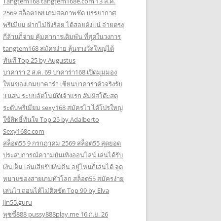
Tangtem168 tangtem168e.com 13 ส.ค.
2569 สล็อต168 เกมสดภาพชัด บรรยากาศ
พรีเมียม ฝากไม่ถึงร้อย ได้สอยตังแน่ จ่ายตรง
กี่ล้านก็จ่าย คุ้มค่าการเดิมพัน ที่สุดในวงการ
tangtem168 สมัครง่าย ลุ้นรางวัลใหญ่ได้
ทันที Top 25 by Augustus
บาคาร่า 2 ส.ค. 69 บาคาร่า168 เปิดมุมมอง
ใหม่ของเกมบาคาร่า เซียนบาคาร่าตัวจริงรับ
3 แสน ระบบอัตโนมัติเจ้าแรก สัมผัสโต๊ะสด
ระดับพรีเมียม sexy168 สมัครไว ได้โปรใหญ่
ใช้สิทธิ์ทันใจ Top 25 by Adalberto
Sexy168c.com
สล็อต55 9 กรกฎาคม 2569 สล็อต55 สุดยอด
ประสบการณ์ความบันเทิงออนไลน์ เล่นได้รับ
เงินเต็ม เล่นเสียรับเงินคืน อยู่ไหนก็เล่นได้ จุด
หมายของสายเกมทั่วโลก สล็อต55 สมัครง่าย
เล่นไว ถอนได้ไม่ติดขัด Top 99 by Elva
Jin55.guru
พุซซี่888 pussy888play.me 16 ก.ย. 26