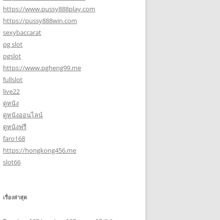
https://www.pussy888play.com
https://pussy888win.com
sexybaccarat
pg slot
pgslot
https://www.pgheng99.me
fullslot
live22
ดูหนัง
ดูหนังออนไลน์
ดูหนังฟรี
faro168
https://hongkong456.me
slot66
เรื่องล่าสุด