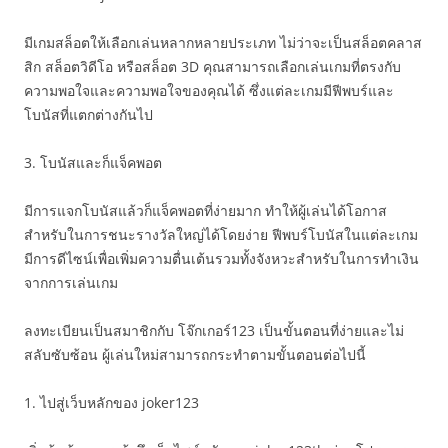
มีเกมสล็อตให้เลือกเล่นหลากหลายประเภท ไม่ว่าจะเป็นสล็อตคลาส
สิก สล็อตวิดีโอ หรือสล็อต 3D คุณสามารถเลือกเล่นเกมที่ตรงกับ
ความพอใจและความพอใจของคุณได้ ซึ่งแต่ละเกมมีฟีพบร์และ
โบนัสที่แตกต่างกันไป
3. โบนัสและก็แจ็คพอต
มีการแจกโบนัสแล้วก็แจ็คพอตที่ง่ายมาก ทำให้ผู้เล่นได้โอกาส
สำหรับในการชนะรางวัลใหญ่ได้โดยง่าย ฟีพบร์โบนัสในแต่ละเกม
มีการดีไซน์เพื่อเพิ่มความตื่นเต้นรวมทั้งจังหวะสำหรับในการทำเงิน
จากการเล่นเกม
ลงทะเบียนเป็นสมาชิกกับ โจ๊กเกอร์123 เป็นขั้นตอนที่ง่ายและไม่
สลับซับซ้อน ผู้เล่นใหม่สามารถกระทำตามขั้นตอนต่อไปนี้
1. ไปสู่เว็บหลักของ joker123