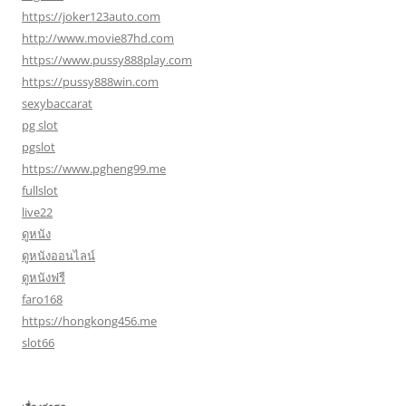
https://joker123auto.com
http://www.movie87hd.com
https://www.pussy888play.com
https://pussy888win.com
sexybaccarat
pg slot
pgslot
https://www.pgheng99.me
fullslot
live22
ดูหนัง
ดูหนังออนไลน์
ดูหนังฟรี
faro168
https://hongkong456.me
slot66