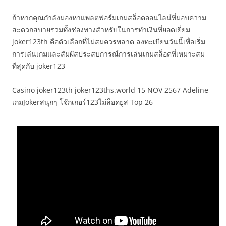
ถ้าหากคุณกำลังมองหาแพลตฟอร์มเกมสล็อตออนไลน์ที่มอบความ
สะดวกสบายรวมทั้งช่องทางสำหรับในการทำเงินที่ยอดเยี่ยม
joker123th คือตัวเลือกที่ไม่สมควรพลาด ลงทะเบียนวันนี้เพื่อเริ่ม
การเล่นเกมและสัมผัสประสบการณ์การเล่นเกมสล็อตที่เหมาะสม
ที่สุดกับ joker123
Casino joker123th joker123ths.world 15 NOV 2567 Adeline
เกมJokerสนุกๆ โจ๊กเกอร์123ไม่ล็อคยูส Top 26