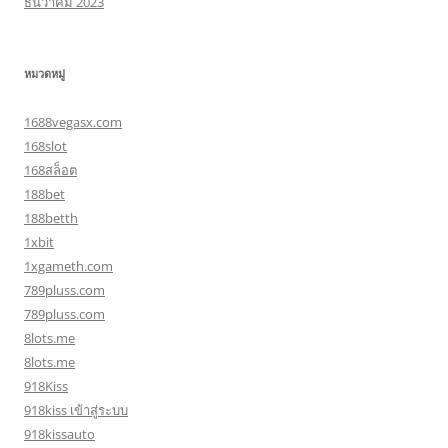
ธันวาคม 2023
หมวดหมู่
1688vegasx.com
168slot
168สล็อต
188bet
188betth
1xbit
1xgameth.com
789pluss.com
789pluss.com
8lots.me
8lots.me
918Kiss
918kiss เข้าสู่ระบบ
918kissauto