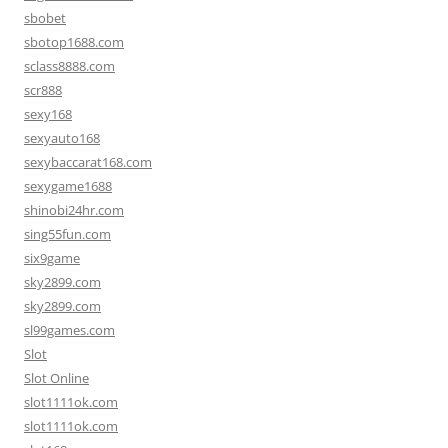
sbobet
sbotop1688.com
sclass8888.com
scr888
sexy168
sexyauto168
sexybaccarat168.com
sexygame1688
shinobi24hr.com
sing55fun.com
six9game
sky2899.com
sky2899.com
sl99games.com
Slot
Slot Online
slot1111ok.com
slot1111ok.com