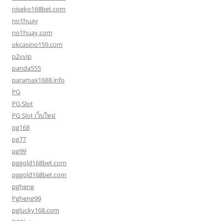
niseko168bet.com
no1huay
no1huay.com
okcasino159.com
p2vvip
panda555
paramax1688.info
PG
PG Slot
PG Slot เว็บใหม่
pg168
pg77
pg99
pggold168bet.com
pggold168bet.com
pgheng
Pgheng99
pglucky168.com