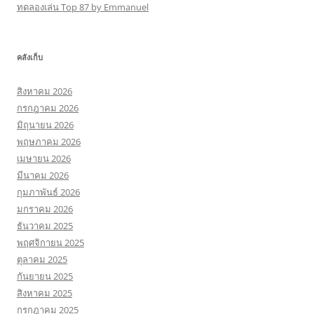
ทดลองเล่น Top 87 by Emmanuel
คลังเก็บ
สิงหาคม 2026
กรกฎาคม 2026
มิถุนายน 2026
พฤษภาคม 2026
เมษายน 2026
มีนาคม 2026
กุมภาพันธ์ 2026
มกราคม 2026
ธันวาคม 2025
พฤศจิกายน 2025
ตุลาคม 2025
กันยายน 2025
สิงหาคม 2025
กรกฎาคม 2025