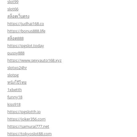
slot99
slot66
สล็อตเว็บตรง
https://judhai168.co
https://bonus888.life
สล็อต888
https://pgslot.today
pussy888
https://www.sexyauto168.xyz
slotxo24hr
slotpg
หนังโป๊ไทย
1xbetth
funny18
kiss918
https://pgslotth.io
https://joker356.com
https://samurai777.net
https://tokyoslot88.com