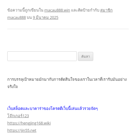
ข้อความนี้ถูกเขียนใน
macau888.win
และติดป้ายกำกับ
สมาชิก
macau888
บน
9 มีนาคม 2025
ค้นหา
สำหรับ:
การบรรลุเป้าหมายมักมากับการตัดสินใจของเราในเวลาที่เรารับมันอย่าง
จริงใจ
เว็บสล็อตและบาคาร่าของโครตดีเว็บนี้เล่นแล้วรวยจัดๆ
โจ๊กเกอร์123
https://hengjing168.wiki
https://jin55.net