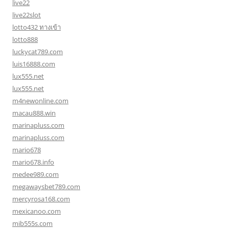
live22
live22slot
lotto432 ทางเข้า
lotto888
luckycat789.com
luis16888.com
lux555.net
lux555.net
m4newonline.com
macau888.win
marinapluss.com
marinapluss.com
mario678
mario678.info
medee989.com
megawaysbet789.com
mercyrosa168.com
mexicanoo.com
mib555s.com