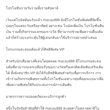
โปรโมชั่นรายวันรวมทั้งรายสัปดาห์
เว้นแต่โบนัสต้อนรับแล้ว macau888 ยังมีโปรโมชั่นพิเศษที่จัดขึ้น
บ่อยๆในแต่ละวันหรืออาทิตย์ อย่างเช่น โบนัสเพิ่มเงิน โปรโมชั่นคืน
เงิน รวมทั้งกิจกรรมแจกของรางวัล ที่สามารถช่วยเพิ่มความตื่นเต้น
แล้วก็สร้างแรงกระตุ้นให้ผู้เล่นกลับมาใช้บริการอย่างสม่ำเสมอ
โปรแกรมสะสมแต้มแล้วก็สิทธิพิเศษ VIP
สำหรับนักเสี่ยงดวงที่เล่นโดยตลอด macau888 มีโปรแกรมสะสม
แต้มที่สามารถแลกเปลี่ยนรับของรางวัลหรือเครดิตเดิมพันเสริมเติม
ได้ ทั้งยังสมาชิก VIP ยังได้รับสิทธิพิเศษสำหรับเพื่อการบริการ การ
เข้าร่วมกิจกรรมพิเศษรวมทั้งโปรโมชั่นเฉพาะกลุ่มที่ออกแบบมาเพื่อ
เพิ่มความพิเศษให้กับประสบการณ์การเดิมพัน
มาตรการความปลอดภัยและบริการลูกค้า
หนึ่งในปัจจัยสำคัญที่ทำให้ macau888 สะดุดตาในตลาดคาสิโน