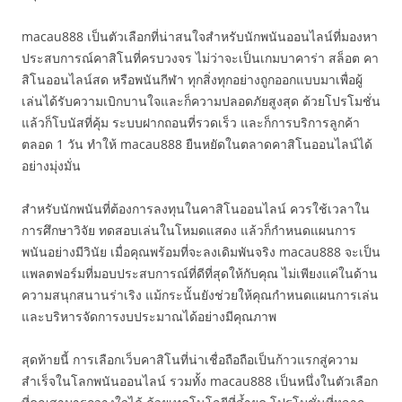
macau888 เป็นตัวเลือกที่น่าสนใจสำหรับนักพนันออนไลน์ที่มองหา
ประสบการณ์คาสิโนที่ครบวงจร ไม่ว่าจะเป็นเกมบาคาร่า สล็อต คา
สิโนออนไลน์สด หรือพนันกีฬา ทุกสิ่งทุกอย่างถูกออกแบบมาเพื่อผู้
เล่นได้รับความเบิกบานใจและก็ความปลอดภัยสูงสุด ด้วยโปรโมชั่น
แล้วก็โบนัสที่คุ้ม ระบบฝากถอนที่รวดเร็ว และก็การบริการลูกค้า
ตลอด 1 วัน ทำให้ macau888 ยืนหยัดในตลาดคาสิโนออนไลน์ได้
อย่างมุ่งมั่น
สำหรับนักพนันที่ต้องการลงทุนในคาสิโนออนไลน์ ควรใช้เวลาใน
การศึกษาวิจัย ทดสอบเล่นในโหมดแสดง แล้วก็กำหนดแผนการ
พนันอย่างมีวินัย เมื่อคุณพร้อมที่จะลงเดิมพันจริง macau888 จะเป็น
แพลตฟอร์มที่มอบประสบการณ์ที่ดีที่สุดให้กับคุณ ไม่เพียงแค่ในด้าน
ความสนุกสนานร่าเริง แม้กระนั้นยังช่วยให้คุณกำหนดแผนการเล่น
และบริหารจัดการงบประมาณได้อย่างมีคุณภาพ
สุดท้ายนี้ การเลือกเว็บคาสิโนที่น่าเชื่อถือถือเป็นก้าวแรกสู่ความ
สำเร็จในโลกพนันออนไลน์ รวมทั้ง macau888 เป็นหนึ่งในตัวเลือก