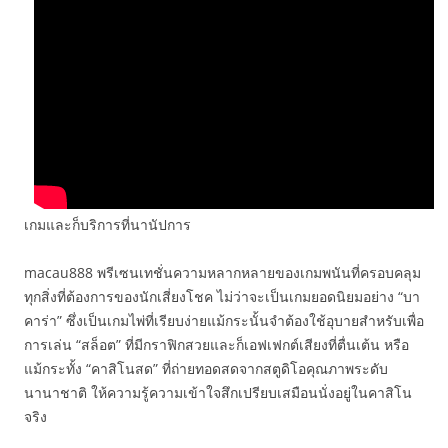
เกมและก็บริการที่นานัปการ
macau888 พรีเซนเทชั่นความหลากหลายของเกมพนันที่ครอบคลุม
ทุกสิ่งที่ต้องการของนักเสี่ยงโชค ไม่ว่าจะเป็นเกมยอดนิยมอย่าง “บา
คาร่า” ซึ่งเป็นเกมไพ่ที่เรียบง่ายแม้กระนั้นจำต้องใช้อุบายสำหรับเพื่อ
การเล่น “สล็อต” ที่มีกราฟิกสวยและก็เอฟเฟกต์เสียงที่ตื่นเต้น หรือ
แม้กระทั้ง “คาสิโนสด” ที่ถ่ายทอดสดจากสตูดิโอคุณภาพระดับ
นานาชาติ ให้ความรู้ความเข้าใจสึกเปรียบเสมือนนั่งอยู่ในคาสิโน
จริง