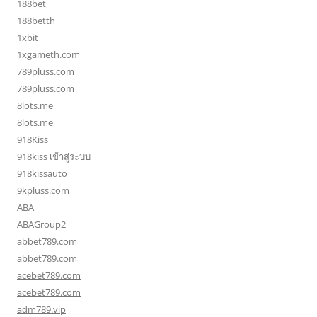
188bet
188betth
1xbit
1xgameth.com
789pluss.com
789pluss.com
8lots.me
8lots.me
918Kiss
918kiss เข้าสู่ระบบ
918kissauto
9kpluss.com
ABA
ABAGroup2
abbet789.com
abbet789.com
acebet789.com
acebet789.com
adm789.vip