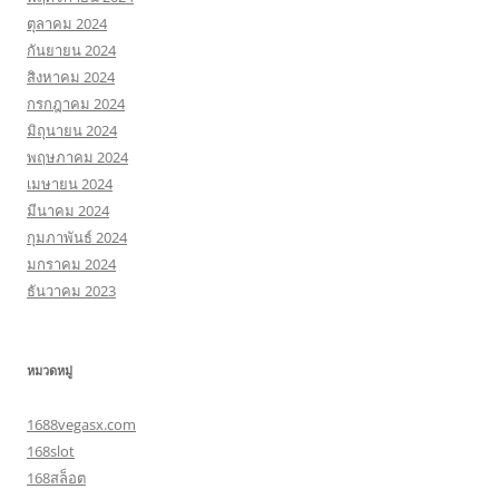
ตุลาคม 2024
กันยายน 2024
สิงหาคม 2024
กรกฎาคม 2024
มิถุนายน 2024
พฤษภาคม 2024
เมษายน 2024
มีนาคม 2024
กุมภาพันธ์ 2024
มกราคม 2024
ธันวาคม 2023
หมวดหมู่
1688vegasx.com
168slot
168สล็อต