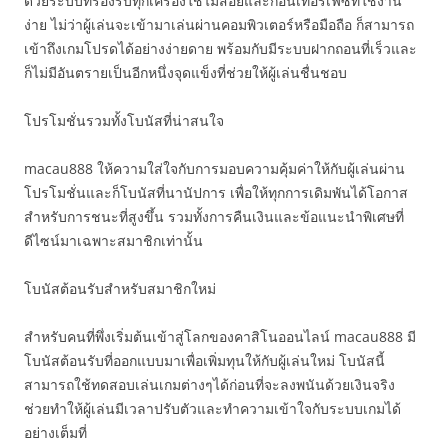
ด้วยระบบที่รองรับทุกเครื่องใช้ไม้สอยและก็อินเทอร์เฟซที่ใช้งาน
ง่าย ไม่ว่าผู้เล่นจะเข้ามาเล่นผ่านคอมพิวเตอร์หรือมือถือ ก็สามารถ
เข้าถึงเกมโปรดได้อย่างง่ายดาย พร้อมกับมีระบบฝากถอนที่เร็วและ
ก็ไม่มีอันตรายเป็นอีกหนึ่งจุดแข็งที่ช่วยให้ผู้เล่นชื่นชอบ
โปรโมชั่นรวมทั้งโบนัสที่น่าสนใจ
macau888 ให้ความใส่ใจกับการมอบความคุ้มค่าให้กับผู้เล่นผ่าน
โปรโมชั่นและก็โบนัสที่นานัปการ เพื่อให้ทุกการเดิมพันได้โอกาส
สำหรับการชนะที่สูงขึ้น รวมทั้งการคืนเงินและข้อแนะนำพิเศษที่
ดีไซน์มาเฉพาะสมาชิกเท่านั้น
โบนัสต้อนรับสำหรับสมาชิกใหม่
สำหรับคนที่พึ่งเริ่มต้นเข้าสู่โลกของคาสิโนออนไลน์ macau888 มี
โบนัสต้อนรับที่ออกแบบมาเพื่อเพิ่มทุนให้กับผู้เล่นใหม่ โบนัสนี้
สามารถใช้ทดสอบเล่นเกมต่างๆได้ก่อนที่จะลงพนันด้วยเงินจริง
ช่วยทำให้ผู้เล่นมีเวลาปรับตัวและทำความเข้าใจกับระบบเกมได้
อย่างเต็มที่