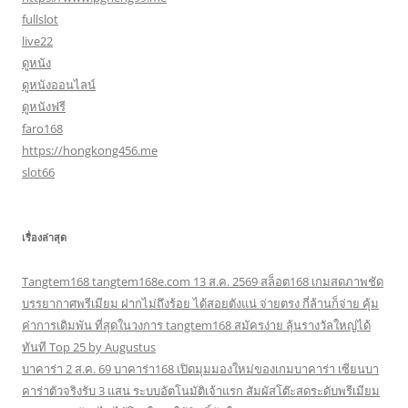
fullslot
live22
ดูหนัง
ดูหนังออนไลน์
ดูหนังฟรี
faro168
https://hongkong456.me
slot66
เรื่องล่าสุด
Tangtem168 tangtem168e.com 13 ส.ค. 2569 สล็อต168 เกมสดภาพชัด
บรรยากาศพรีเมียม ฝากไม่ถึงร้อย ได้สอยตังแน่ จ่ายตรง กี่ล้านก็จ่าย คุ้ม
ค่าการเดิมพัน ที่สุดในวงการ tangtem168 สมัครง่าย ลุ้นรางวัลใหญ่ได้
ทันที Top 25 by Augustus
บาคาร่า 2 ส.ค. 69 บาคาร่า168 เปิดมุมมองใหม่ของเกมบาคาร่า เซียนบา
คาร่าตัวจริงรับ 3 แสน ระบบอัตโนมัติเจ้าแรก สัมผัสโต๊ะสดระดับพรีเมียม