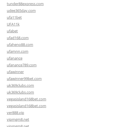
tunder88express.com
udee365day.com
ufa11bet
UFA11k
ufabet
ufad168.com
ufaheno88.com
ufamnn.com
ufanance
ufanance789.com
ufawinner
ufawinner99bet.com
uk369clubs.com
uk369clubs.com
vegasisland168bet.com
vegasisland168bet.com
ver888.vip
vipmgm8.net
vipmgm8.net