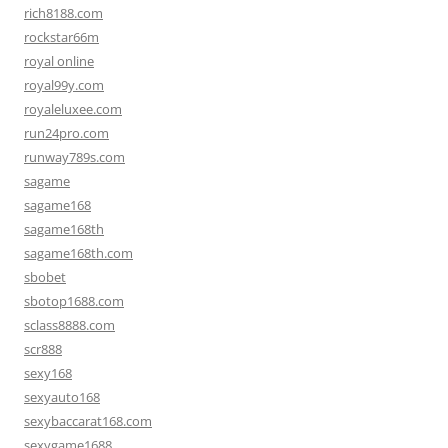
rich8188.com
rockstar66m
royal online
royal99y.com
royaleluxee.com
run24pro.com
runway789s.com
sagame
sagame168
sagame168th
sagame168th.com
sbobet
sbotop1688.com
sclass8888.com
scr888
sexy168
sexyauto168
sexybaccarat168.com
sexygame1688