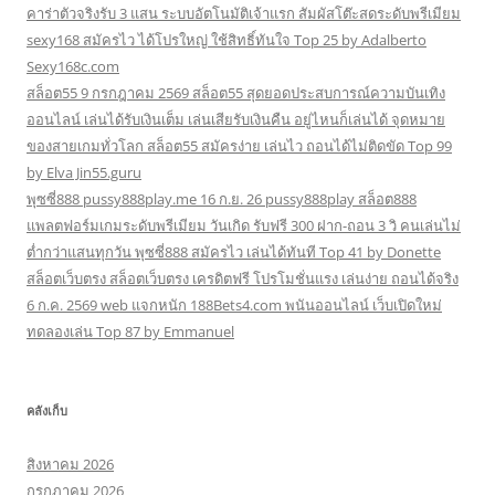
คาร่าตัวจริงรับ 3 แสน ระบบอัตโนมัติเจ้าแรก สัมผัสโต๊ะสดระดับพรีเมียม
sexy168 สมัครไว ได้โปรใหญ่ ใช้สิทธิ์ทันใจ Top 25 by Adalberto
Sexy168c.com
สล็อต55 9 กรกฎาคม 2569 สล็อต55 สุดยอดประสบการณ์ความบันเทิง
ออนไลน์ เล่นได้รับเงินเต็ม เล่นเสียรับเงินคืน อยู่ไหนก็เล่นได้ จุดหมาย
ของสายเกมทั่วโลก สล็อต55 สมัครง่าย เล่นไว ถอนได้ไม่ติดขัด Top 99
by Elva Jin55.guru
พุซซี่888 pussy888play.me 16 ก.ย. 26 pussy888play สล็อต888
แพลตฟอร์มเกมระดับพรีเมียม วันเกิด รับฟรี 300 ฝาก-ถอน 3 วิ คนเล่นไม่
ต่ำกว่าแสนทุกวัน พุซซี่888 สมัครไว เล่นได้ทันที Top 41 by Donette
สล็อตเว็บตรง สล็อตเว็บตรง เครดิตฟรี โปรโมชั่นแรง เล่นง่าย ถอนได้จริง
6 ก.ค. 2569 web แจกหนัก 188Bets4.com พนันออนไลน์ เว็บเปิดใหม่
ทดลองเล่น Top 87 by Emmanuel
คลังเก็บ
สิงหาคม 2026
กรกฎาคม 2026