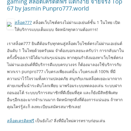
gaming สล็อตเครดิตฟรี แตกง่าย จ่ายจริง Top
67 by Jasmin Punpro777.world
สล็อต777
สล็อตเว็บไซต์ตรงไม่ผ่านเอเย่นต์ชั้น 1 ในไทย เปิด
ให้บริการแบบเต็มแบบ จัดหนักทุกความต้องการ!
เราสล็อต777 ยินดีต้อนรับทุกคนสู่สล็อตเว็บไซต์ตรงไม่ผ่านเอเย่นต์
อันดับ 1 ในไทยด้วยครับผม จำต้องบอกเลยนะครับว่า การกลับมาใน
ครั้งนี้ของเรามิได้มาเล่นๆแน่นอน หากคุณกำลังมองหาเว็บไซต์ตรง
ไม่ผ่านเอเย่นต์ที่มีบริการดีแบบครบวงจร ก็ต้องมาลองใช้บริการกับ
พวกเรา punpro777 เว็บตรงเพียงแค่นั้น เว็บตรงแท้ 100% ที่มี
ความน่าไว้ใจรวมทั้งความปลอดภัย สนุกกับเกมสล็อตเยอะมากจาก
ค่ายเกมชั้นนำระดับโลกเพียบ มาพร้อมระบบทดลองเล่น ระบบฝาก
ถอนออโต้ ระบบบริการสมาชิกที่ดีเยี่ยมที่สุด และก็ยังมีสิทธิพิเศษ
อื่นๆอีกเยอะมากจำนวนมาก จัดหนักทุกสิ่งที่ต้องการแน่นอน ถ้าหาก
คุณใคร่รู้ล่ะก็ ลงทะเบียนสมัครสมาชิกเลย!
สล็อตเครดิตฟรี
เป็นยังไง? สิ่งที่มือใหม่ควรทราบก่อนเล่น