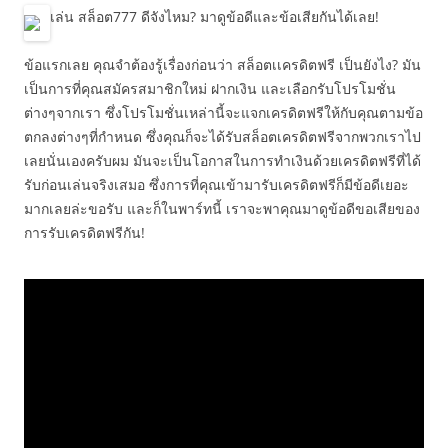
เล่น สล็อต777 ดีจังไหม? มาดูข้อดีและข้อเสียกันได้เลย!
ข้อแรกเลย คุณจำต้องรู้เรื่องก่อนว่า สล็อตเเครดิตฟรี เป็นยังไง? มัน
เป็นการที่คุณสมัครสมาชิกใหม่ ฝากเงิน และเลือกรับโปรโมชั่น
ต่างๆจากเรา ซึ่งโปรโมชั่นเหล่านี้จะแจกเครดิตฟรีให้กับคุณตามข้อ
ตกลงต่างๆที่กำหนด ซึ่งคุณก็จะได้รับสล็อตเครดิตฟรีจากพวกเราไป
เลยนั่นเองครับผม มันจะเป็นโอกาสในการทำเงินด้วยเครดิตฟรีที่ได้
รับก่อนเล่นจริงเสมอ ซึ่งการที่คุณเข้ามารับเครดิตฟรีก็มีข้อดีเยอะ
มากเลยล่ะขอรับ และก็ในพาร์ทนี้ เราจะพาคุณมาดูข้อดีขอเสียของ
การรับเครดิตฟรีกัน!