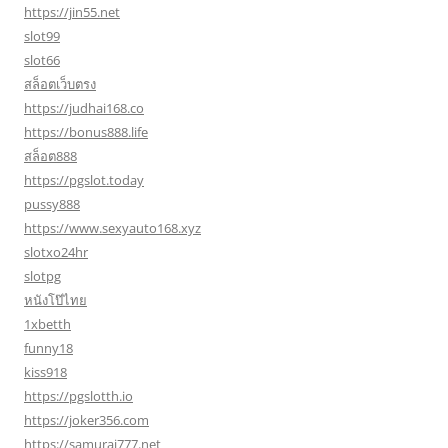
https://jin55.net
slot99
slot66
สล็อตเว็บตรง
https://judhai168.co
https://bonus888.life
สล็อต888
https://pgslot.today
pussy888
https://www.sexyauto168.xyz
slotxo24hr
slotpg
หนังโป๊ไทย
1xbetth
funny18
kiss918
https://pgslotth.io
https://joker356.com
https://samurai777.net