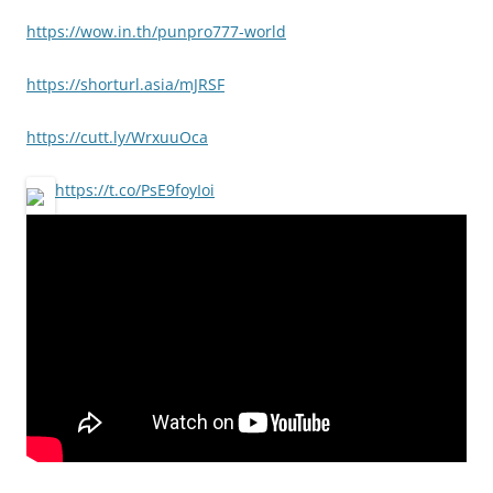
https://wow.in.th/punpro777-world
https://shorturl.asia/mJRSF
https://cutt.ly/WrxuuOca
https://t.co/PsE9foyIoi
…