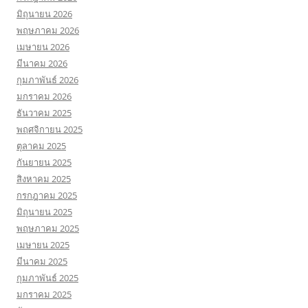
มิถุนายน 2026
พฤษภาคม 2026
เมษายน 2026
มีนาคม 2026
กุมภาพันธ์ 2026
มกราคม 2026
ธันวาคม 2025
พฤศจิกายน 2025
ตุลาคม 2025
กันยายน 2025
สิงหาคม 2025
กรกฎาคม 2025
มิถุนายน 2025
พฤษภาคม 2025
เมษายน 2025
มีนาคม 2025
กุมภาพันธ์ 2025
มกราคม 2025