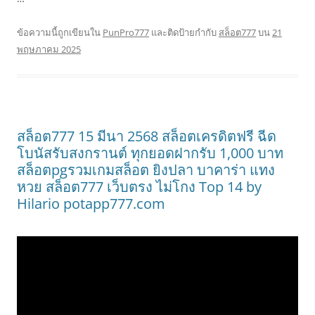
ข้อความนี้ถูกเขียนใน
PunPro777
และติดป้ายกำกับ
สล็อต777
บน
21
พฤษภาคม 2025
สล็อต777 15 มีนา 2568 สล็อตเครดิตฟรี ฉีด
โบนัสรับสงกรานต์ ทุกยอดฝากรับ 1,000 บาท
สล็อตpgรวมเกมสล็อต ยิงปลา บาคาร่า แทง
หวย สล็อต777 เว็บตรง ไม่โกง Top 14 by
Hilario potapp777.com