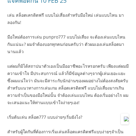
แจ็คพอตกัน 10 FEB 25
เล่น สล็อตเครดิตฟรี แบบไม่เสี่ยงสำหรับมือใหม่ เล่นแบบไหน มา
ลองกัน!
มือใหม่ต้องการเล่น punpro777 แบบไม่เสี่ยง จะต้องเล่นแบบไหน
กันแน่นะ? ผมจำต้องบอกทุกคนก่อนครับว่า ตัวผมเองเล่นสล็อตมา
นานแล้ว
แต่ผมก็มิได้สถาปนาตัวเองเป็นมืออาชีพอะไรหรอกครับ เพียงแต่ผมมี
ความเข้าใจ มีประสบการณ์ แล้วก็มีข้อมูลต่างๆจากผู้เล่นเยอะแยะ
ซึ่งผมแน่ใจว่า มันจะมีสาระกับนักอ่านของผมอย่างไม่ต้องสงสัยครับ
สำหรับแนวทางการเล่นเกม สล็อตเครดิตฟรี แบบไม่เสี่ยงมากเกิน
ความจำเป็นของมือใหม่นั้น จำต้องเล่นแบบไหน ต้องเริ่มอย่างไร ผม
จะเสนอแนะให้ท่านแบบเข้าใจง่ายๆเอง!
เริ่มต้นเล่น สล็อต777 แบบง่ายๆเริ่มยังไง?
สำหรับผู้ใดกันที่ต้องการเริ่มเล่นสล็อตแครดิตฟรีแบบง่ายๆจำเป็น