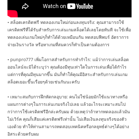
• สล็อตเครดิตฟรี ทดลองเกมใหม่ก่อนลงทุนจริง: คุณสามารถใช้
เครดิตฟรีที่ได้รับสำหรับการเล่นเกมสล็อตได้เลยโดยทันที จะใช้เพื่อ
ทดลองเล่นเกมใหม่ๆก็ทำได้ด้วยเหมือนกัน ทดสอบฟีพบร์ อัตราการ
จ่ายเงินรางวัล หรือหาเกมที่สมควรก็ทำเป็นตามต้องการ
• punpro777 เพิ่มโอกาสสำหรับการทำกำไร: แม้ว่าการเล่นสล็อต
ออนไลน์จะมิได้ระบุว่า คุณต้องมีทุนเท่าใดในการเล่นเพื่อได้กำไร
แต่การที่คุณมีทุนมากขึ้น มันก็ทำให้คุณมีอิสระสำหรับการเล่นเกม
สล็อตเยอะขึ้นเรื่อยๆด้วยเช่นกันนะครับ
• เหมาะสมกับการฝึกหัดกลอุบาย: คนไม่ใช่น้อยมักใช้แนวทางหรือ
แผนการต่างๆในการเล่นเกมจริงไปเลย แล้วอะไรจะเหมาะสมไป
กว่าการใช้เครดิตฟรีอีกล่ะครับผม ด้วยเหตุว่าถ้าหากทดลองแล้วมัน
ไม่เวิร์ค คุณก็เสียแค่เครดิตฟรีเท่านั้น ไม่เสียเงินลงทุนจริงของตัว
เองด้วย ทำให้ท่านสามารถทดสอบเทคนิคหรือกลยุทธ์ต่างๆได้อย่าง
อิสระด้วยครับผม