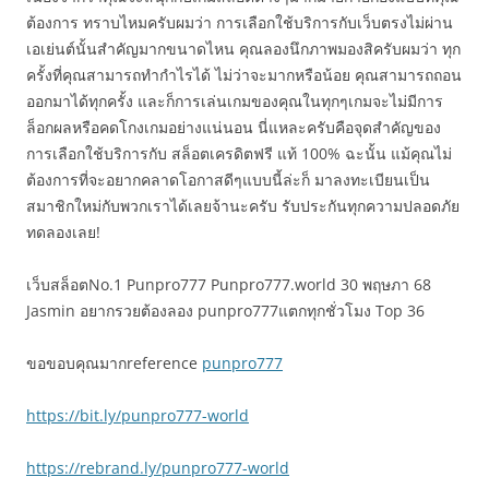
ต้องการ ทราบไหมครับผมว่า การเลือกใช้บริการกับเว็บตรงไม่ผ่าน
เอเย่นต์นั้นสำคัญมากขนาดไหน คุณลองนึกภาพมองสิครับผมว่า ทุก
ครั้งที่คุณสามารถทำกำไรได้ ไม่ว่าจะมากหรือน้อย คุณสามารถถอน
ออกมาได้ทุกครั้ง และก็การเล่นเกมของคุณในทุกๆเกมจะไม่มีการ
ล็อกผลหรือคดโกงเกมอย่างแน่นอน นี่แหละครับคือจุดสำคัญของ
การเลือกใช้บริการกับ สล็อตเครดิตฟรี แท้ 100% ฉะนั้น แม้คุณไม่
ต้องการที่จะอยากคลาดโอกาสดีๆแบบนี้ล่ะก็ มาลงทะเบียนเป็น
สมาชิกใหม่กับพวกเราได้เลยจ้านะครับ รับประกันทุกความปลอดภัย
ทดลองเลย!
เว็บสล็อตNo.1 Punpro777 Punpro777.world 30 พฤษภา 68
Jasmin อยากรวยต้องลอง punpro777แตกทุกชั่วโมง Top 36
ขอขอบคุณมากreference
punpro777
https://bit.ly/punpro777-world
https://rebrand.ly/punpro777-world