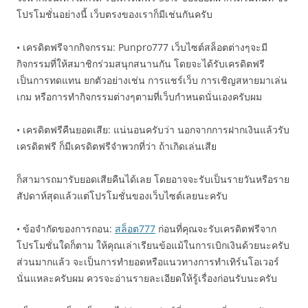
โปรโมชั่นอย่างนี้ เว็บตรงของเราก็มีเช่นกันครับ
• เครดิตฟรีจากกิจกรรม: Punpro777 เว็บไซต์สล็อตต่างๆจะมี
กิจกรรมที่ให้สมาชิกร่วมสนุกสนานกัน โดยจะได้รับเครดิตฟรี
เป็นการทดแทน ยกตัวอย่างเช่น การแชร์เว็บ การเชิญสหายมาเล่น
เกม หรือการทำกิจกรรมต่างๆตามที่เว็บกำหนดนั่นเองครับผม
• เครดิตฟรีคืนยอดเสีย: แน่นอนครับว่า นอกจากการฝากเงินแล้วรับ
เครดิตฟรี ก็มีเครดิตฟรีจำพวกที่ว่า ถ้าเกิดเล่นเสีย
ก็สามารถมารับยอดเสียคืนได้เลย โดยอาจจะรับเป็นรายวันหรือราย
สัปดาห์สุดแล้วแต่โปรโมชั่นของเว็บไซต์เลยนะครับ
• ข้อจำกัดของการถอน:
สล็อต777
ก่อนที่คุณจะรับเครดิตฟรีจาก
โปรโมชั่นใดก็ตาม ให้คุณเล่าเรียนข้อแม้ในการเบิกเงินด้วยนะครับ
ส่วนมากแล้ว จะเป็นการทำยอดหรือแนวทางการทำเทิร์นโอเวอร์
นั่นแหละครับผม ควรจะอ่านรายละเอียดให้รู้เรื่องก่อนรับนะครับ