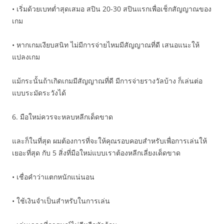
• เริ่มด้วยเบทต่ำสุดเสมอ สปิน 20-30 สปินแรกเพื่อเช็กสัญญาณของ
เกม
• หากเกมเงียบสนิท ไม่มีการจ่ายไหมมีสัญญาณที่ดี เสนอแนะให้
แปลงเกม
แม้กระนั้นถ้าเกิดเกมมีสัญญาณที่ดี มีการจ่ายรางวัลบ้าง ก็เล่นต่อ
แบบระมัดระวังได้
6. มือใหม่ควรจะหลบหลีกเด็ดขาด
และก็ในที่สุด ผมต้องการที่จะให้คุณรอบคอบสำหรับเพื่อการเล่นให้
เยอะที่สุด กับ 5 สิ่งที่มือใหม่แบบเราต้องหลีกเลี่ยงเด็ดขาด
• เชื่อคำว่าแตกหนักแน่นอน
• ใช้เงินจำเป็นสำหรับในการเล่น