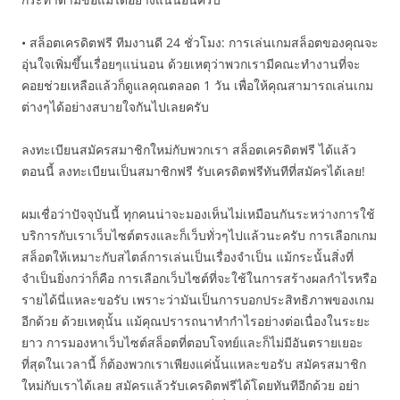
• สล็อตเครดิตฟรี ทีมงานดี 24 ชั่วโมง: การเล่นเกมสล็อตของคุณจะ
อุ่นใจเพิ่มขึ้นเรื่อยๆแน่นอน ด้วยเหตุว่าพวกเรามีคณะทำงานที่จะ
คอยช่วยเหลือแล้วก็ดูแลคุณตลอด 1 วัน เพื่อให้คุณสามารถเล่นเกม
ต่างๆได้อย่างสบายใจกันไปเลยครับ
ลงทะเบียนสมัครสมาชิกใหม่กับพวกเรา สล็อตเครดิตฟรี ได้แล้ว
ตอนนี้ ลงทะเบียนเป็นสมาชิกฟรี รับเครดิตฟรีทันทีที่สมัครได้เลย!
ผมเชื่อว่าปัจจุบันนี้ ทุกคนน่าจะมองเห็นไม่เหมือนกันระหว่างการใช้
บริการกับเราเว็บไซต์ตรงและก็เว็บทั่วๆไปแล้วนะครับ การเลือกเกม
สล็อตให้เหมาะกับสไตล์การเล่นเป็นเรื่องจำเป็น แม้กระนั้นสิ่งที่
จำเป็นยิ่งกว่าก็คือ การเลือกเว็บไซต์ที่จะใช้ในการสร้างผลกำไรหรือ
รายได้นี่แหละขอรับ เพราะว่ามันเป็นการบอกประสิทธิภาพของเกม
อีกด้วย ด้วยเหตุนั้น แม้คุณปรารถนาทำกำไรอย่างต่อเนื่องในระยะ
ยาว การมองหาเว็บไซต์สล็อตที่ตอบโจทย์และก็ไม่มีอันตรายเยอะ
ที่สุดในเวลานี้ ก็ต้องพวกเราเพียงแค่นั้นแหละขอรับ สมัครสมาชิก
ใหม่กับเราได้เลย สมัครแล้วรับเครดิตฟรีได้โดยทันทีอีกด้วย อย่า