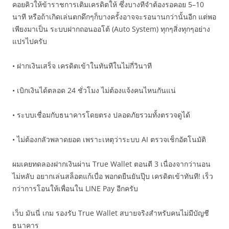
คอยคิวให้ข้าราชการเติมเครดิตให้ ซึ่งบางทีจำต้องรอคอย 5–10
นาที หรือถ้าเกิดเล่นตกดึกๆก็บางครั้งอาจจะรอนานกว่านั้นอีก แต่พอ
เพียงมาเป็น ระบบฝากถอนออโต้ (Auto System) ทุกๆสิ่งทุกๆอย่าง
แปรไปครับ
• ฝากเงินเสร็จ เครดิตเข้าในทันทีในไม่กี่วินาที
• เบิกเงินได้ตลอด 24 ชั่วโมง ไม่ต้องแจ้งคนไหนกันแน่
• ระบบเชื่อมกับธนาคารโดยตรง ปลอดภัยรวมทั้งตรวจดูได้
• ไม่ต้องกลัวพลาดยอด เพราะเหตุว่าระบบ AI ตรวจเช็กอัตโนมัติ
ผมเคยทดลองฝากเงินผ่าน True Wallet ตอนตี 3 เนื่องจากว่านอน
ไม่หลับ อยากเล่นสล็อตแก้เบื่อ พอกดยืนยันปุ๊บ เครดิตเข้าทันที! เร็ว
กว่าการโอนให้เพื่อนใน LINE Pay อีกครับ
เว็บ มันนี่ เกม รองรับ True Wallet สบายจริงสำหรับคนไม่มีบัญชี
ธนาคาร