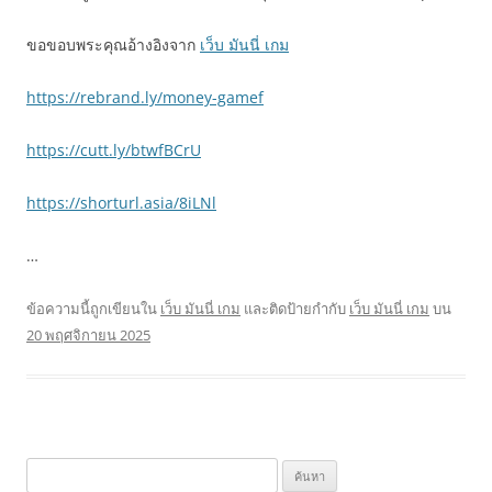
ขอขอบพระคุณอ้างอิงจาก
เว็บ มันนี่ เกม
https://rebrand.ly/money-gamef
https://cutt.ly/btwfBCrU
https://shorturl.asia/8iLNl
…
ข้อความนี้ถูกเขียนใน
เว็บ มันนี่ เกม
และติดป้ายกำกับ
เว็บ มันนี่ เกม
บน
20 พฤศจิกายน 2025
ค้นหา