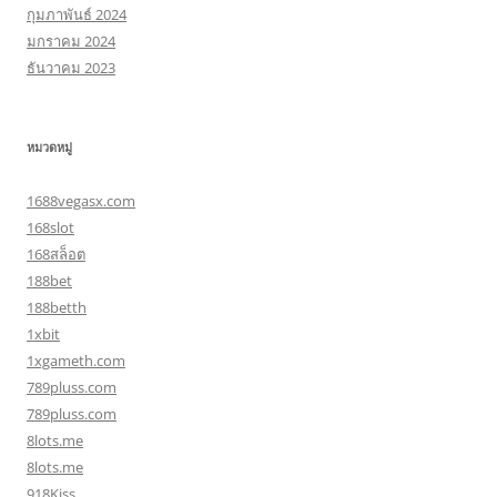
กุมภาพันธ์ 2024
มกราคม 2024
ธันวาคม 2023
หมวดหมู่
1688vegasx.com
168slot
168สล็อต
188bet
188betth
1xbit
1xgameth.com
789pluss.com
789pluss.com
8lots.me
8lots.me
918Kiss