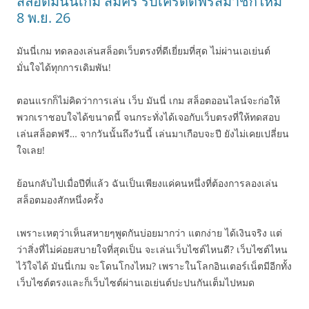
สล็อตมันนี่เกม สมัคร รับเครดิตฟรีสมาชิกใหม่
8 พ.ย. 26
มันนี่เกม ทดลองเล่นสล็อตเว็บตรงที่ดีเยี่ยมที่สุด ไม่ผ่านเอเย่นต์
มั่นใจได้ทุกการเดิมพัน!
ตอนแรกก็ไม่คิดว่าการเล่น เว็บ มันนี่ เกม สล็อตออนไลน์จะก่อให้
พวกเราชอบใจได้ขนาดนี้ จนกระทั่งได้เจอกับเว็บตรงที่ให้ทดสอบ
เล่นสล็อตฟรี… จากวันนั้นถึงวันนี้ เล่นมาเกือบจะปี ยังไม่เคยเปลี่ยน
ใจเลย!
ย้อนกลับไปเมื่อปีที่แล้ว ฉันเป็นเพียงแค่คนหนึ่งที่ต้องการลองเล่น
สล็อตมองสักหนึ่งครั้ง
เพราะเหตุว่าเห็นสหายๆพูดกันบ่อยมากว่า แตกง่าย ได้เงินจริง แต่
ว่าสิ่งที่ไม่ค่อยสบายใจที่สุดเป็น จะเล่นเว็บไซต์ไหนดี? เว็บไซต์ไหน
ไว้ใจได้ มันนี่เกม จะโดนโกงไหม? เพราะในโลกอินเตอร์เน็ตมีอีกทั้ง
เว็บไซต์ตรงและก็เว็บไซต์ผ่านเอเย่นต์ปะปนกันเต็มไปหมด