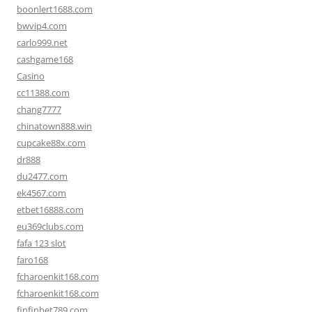
boonlert1688.com
bwvip4.com
carlo999.net
cashgame168
Casino
cc11388.com
chang7777
chinatown888.win
cupcake88x.com
dr888
du2477.com
ek4567.com
etbet16888.com
eu369clubs.com
fafa 123 slot
faro168
fcharoenkit168.com
fcharoenkit168.com
finfinbet789.com