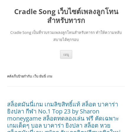
Cradle Song เว็บไซต์เพลงลูกโทน
สำหรับทารก
Cradle Song เป็นที่รวบรวมเพลงลูกโทนสำหรับทารก ทำให้ความหลับ
สบายได้ทุกรอบ
ข้าม
เมนู
ไป
ยัง
เนื้อหา
คลังเก็บป้ายกำกับ:
เว็บ มันนี่ เกม
สล็อตมันนี่เกม เกมลิขสิทธิ์แท้ สล็อต บาคาร่า
ยิงปลา กีฬา No.1 Top 23 by Sharon
moneygame สล็อตทดลองเล่น ฟรี คัดเฉพาะ
เกมเด็ดๆ บอล บาคาร่า ยิงปลา สล็อต หวย