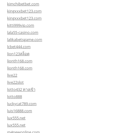
kimchibetbet.com
kingxxxbet123.com
kingxxxbet123.com
kitti999vip.com
lala55-casino.com
lalikabetsgame.com
lcbet444.com
lion123สล็อต
lionth168.com
lionth168.com
live22
live22slot
lotto432 ทางเข้า
lotto888
luckycat789.com
luis16888.com
lux555.net
lux555.net
m4newonline.com