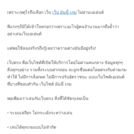
เพราะเหตุไรถึงเลือก เว็บ
เว็บ มันนี่ เกม
ไม่ผ่านเอเย่นต์
ทีแรกๆก็มิได้เข้าใจหรอกว่าเพราะอะไรผู้คนจำนวนมากถึงย้ำว่า
อย่าเล่นเว็บเอเย่นต์
แต่พอใช้ลองจริงๆถึงรู้เลยว่าความต่างมันมีอยู่จริง!
เว็บตรง คือเว็บไซต์ที่เปิดให้บริการโดยไม่ผ่านคนกลาง ข้อมูลทุกๆ
สิ่งทุกๆอย่าง รวมทั้งระบบฝากถอน จะถูกเชื่อมต่อโดยตรงกับค่ายเกม
ทำให้ ไม่มีการล็อกผล ไม่มีการปรับอัตราชนะ แบบเว็บไซต์เอเย่นต์
ที่บางที่ชอบทำกัน เว็บไซต์ มันนี่ เกม
พอเพียงเราเล่นกับเว็บตรง สิ่งที่ได้ชัดๆเลยเป็น
• ระบบเสถียร ไม่กระเด้งระหว่างเล่น
• เล่นได้ทุกเกมแบบไม่จำกัด