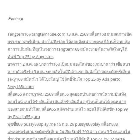
เรื่องล่าสุด
Tangtem168 tangtem168e.com 13 ส.ค. 2569 สล็อต168 เกมสดภาพชัด
บรรยากาศพรีเมียม ฝากไม่ถึงร้อย ได้สอยตังแน่ จ่ายตรง กี่ล้านก็จ่าย คุ้ม
ค่าการเดิมพัน ที่สุดในวงการ tangtem168 สมัครง่าย ลุ้นรางวัลใหญ่ได้
ทันที Top 25 by Augustus
บาคาร่า 2 ส.ค. 69 บาคาร่า168 เปิดมุมมองใหม่ของเกมบาคาร่า เซียนบา
คาร่าตัวจริงรับ 3 แสน ระบบอัตโนมัติเจ้าแรก สัมผัสโต๊ะสดระดับพรีเมียม
sexy168 สมัครไว ได้โปรใหญ่ ใช้สิทธิ์ทันใจ Top 25 by Adalberto
Sexy168c.com
สล็อต55 9 กรกฎาคม 2569 สล็อต55 สุดยอดประสบการณ์ความบันเทิง
ออนไลน์ เล่นได้รับเงินเต็ม เล่นเสียรับเงินคืน อยู่ไหนก็เล่นได้ จุดหมาย
ของสายเกมทั่วโลก สล็อต55 สมัครง่าย เล่นไว ถอนได้ไม่ติดขัด Top 99
by Elva Jin55.guru
พุซซี่888 pussy888play.me 16 ก.ย. 26 pussy888play สล็อต888
แพลตฟอร์มเกมระดับพรีเมียม วันเกิด รับฟรี 300 ฝาก-ถอน 3 วิ คนเล่นไม่
ต่ำกว่าแสนทุกวัน พุซซี่888 สมัครไว เล่นได้ทันที Top 41 by Donette