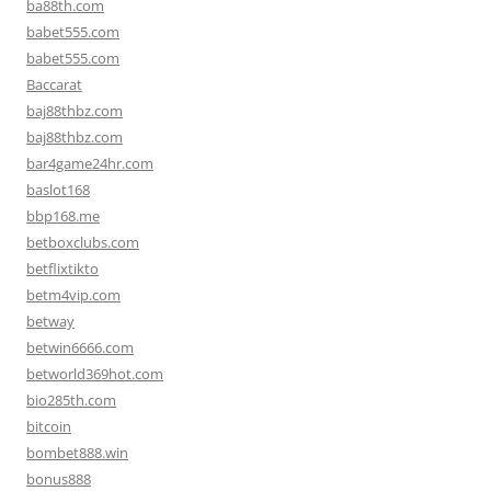
ba88th.com
babet555.com
babet555.com
Baccarat
baj88thbz.com
baj88thbz.com
bar4game24hr.com
baslot168
bbp168.me
betboxclubs.com
betflixtikto
betm4vip.com
betway
betwin6666.com
betworld369hot.com
bio285th.com
bitcoin
bombet888.win
bonus888