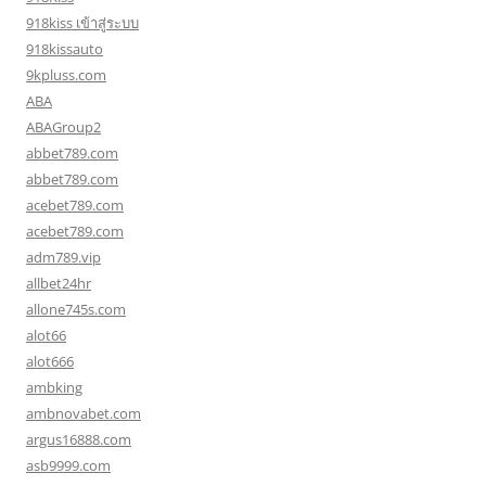
918kiss เข้าสู่ระบบ
918kissauto
9kpluss.com
ABA
ABAGroup2
abbet789.com
abbet789.com
acebet789.com
acebet789.com
adm789.vip
allbet24hr
allone745s.com
alot66
alot666
ambking
ambnovabet.com
argus16888.com
asb9999.com