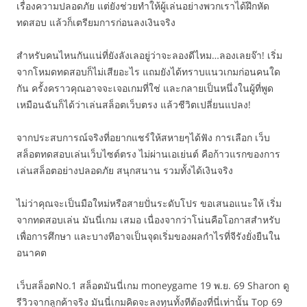
เรื่องความปลอดภัย แต่ยังช่วยทำให้ผู้เล่นอย่างพวกเราได้ฝึกหัด
ทดสอบ แล้วก็เตรียมการก่อนลงเงินจริง
สำหรับคนไหนกันแน่ที่ยังลังเลอยู่ว่าจะลองดีไหม…ลองเลยจ๊า! เริ่ม
จากโหมดทดสอบก็ไม่เสียอะไร แถมยังได้ทราบแนวเกมก่อนคนใด
กัน ครั้งคราวคุณอาจจะเจอเกมที่ใช่ และกลายเป็นหนึ่งในผู้ที่พูด
เหมือนฉันก็ได้ว่าเล่นสล็อตเว็บตรง แล้วชีวิตเปลี่ยนแปลง!
จากประสบการณ์จริงที่อยากแชร์ให้สหายๆได้ฟัง การเลือก เว็บ
สล็อตทดสอบเล่นเว็บไซต์ตรง ไม่ผ่านเอเย่นต์ คือก้าวแรกของการ
เล่นสล็อตอย่างปลอดภัย สนุกสนาน รวมทั้งได้เงินจริง
ไม่ว่าคุณจะเป็นมือใหม่หรือสายปั่นระดับโปร ขอเสนอแนะให้ เริ่ม
จากทดสอบเล่น มันนี่เกม เสมอ เนื่องจากว่าโน่นคือโอกาสสำหรับ
เพื่อการศึกษา และบางทีอาจเป็นจุดเริ่มของผลกำไรที่จีรังยั่งยืนใน
อนาคต
เว็บสล็อตNo.1 สล็อตมันนี่เกม moneygame 19 พ.ย. 69 Sharon ดู
รีวิวจากลูกค้าจริง มันนี่เกมคิดจะลงทุนทั้งทีต้องที่นี่เท่านั้น Top 69