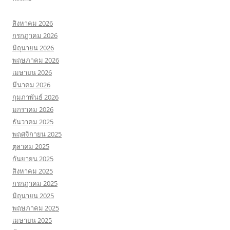
สิงหาคม 2026
กรกฎาคม 2026
มิถุนายน 2026
พฤษภาคม 2026
เมษายน 2026
มีนาคม 2026
กุมภาพันธ์ 2026
มกราคม 2026
ธันวาคม 2025
พฤศจิกายน 2025
ตุลาคม 2025
กันยายน 2025
สิงหาคม 2025
กรกฎาคม 2025
มิถุนายน 2025
พฤษภาคม 2025
เมษายน 2025