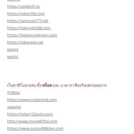
https://pgslotth.io
https://joker356.com
https://samurai777.net
https://tokyoslot88.com
https://betwayvietnam.com
https://jokerasia.net
pgslot
pgslot
เว็บคาสิโนน่าเล่น ทั้ง
สล็อต
และ
บาคาร่า
ตึงจริงแตกบ่อยมาก
918kiss
https://www.madoohd.com
sagame
https://joker123auto.com
http://www.movie87hd.com
https://www.pussy888play.com