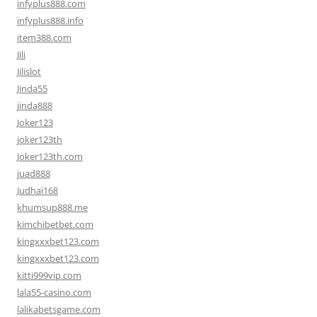
infyplus888.com
infyplus888.info
item388.com
Jili
Jilislot
Jinda55
jinda888
Joker123
joker123th
Joker123th.com
juad888
Judhai168
khumsup888.me
kimchibetbet.com
kingxxxbet123.com
kingxxxbet123.com
kitti999vip.com
lala55-casino.com
lalikabetsgame.com