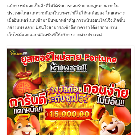
แม้การพนันจะเป็นสิ่งที่ไม่ได้รับการยอมรับตามกฎหมายภายใน
ประเทศไทย แต่ความนิยมในบาคาร่าก็ไม่ได้ลดน้อยลง โดยเฉพาะ
เมื่ออินเทอร์เน็ตเข้ามามีบทบาทสำคัญ การพนันออนไลน์จึงเกิดขึ้น
อย่างแพร่หลาย ผู้สนใจสามารถเข้าถึงบาคาร่าได้ง่ายดายผ่าน
เว็บไซต์และแอปพลิเคชันที่ให้บริการจากต่างประเทศ