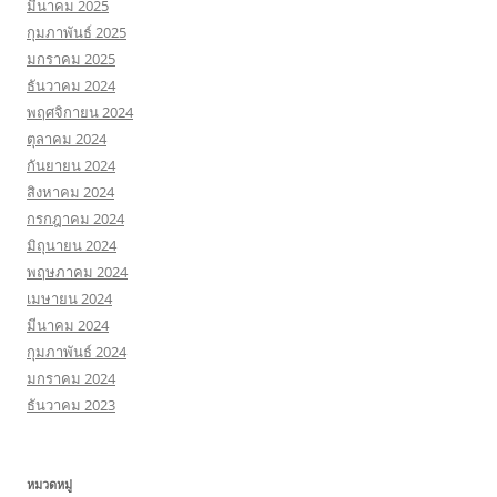
มีนาคม 2025
กุมภาพันธ์ 2025
มกราคม 2025
ธันวาคม 2024
พฤศจิกายน 2024
ตุลาคม 2024
กันยายน 2024
สิงหาคม 2024
กรกฎาคม 2024
มิถุนายน 2024
พฤษภาคม 2024
เมษายน 2024
มีนาคม 2024
กุมภาพันธ์ 2024
มกราคม 2024
ธันวาคม 2023
หมวดหมู่