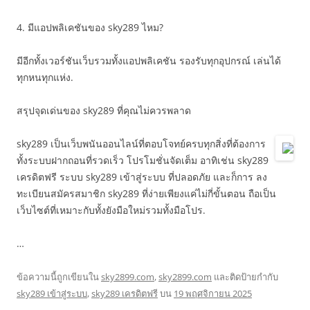
4. มีแอปพลิเคชันของ sky289 ไหม?
มีอีกทั้งเวอร์ชันเว็บรวมทั้งแอปพลิเคชัน รองรับทุกอุปกรณ์ เล่นได้
ทุกหนทุกแห่ง.
สรุปจุดเด่นของ sky289 ที่คุณไม่ควรพลาด
sky289 เป็นเว็บพนันออนไลน์ที่ตอบโจทย์ครบทุกสิ่งที่ต้องการ
ทั้งระบบฝากถอนที่รวดเร็ว โปรโมชั่นจัดเต็ม อาทิเช่น sky289
เครดิตฟรี ระบบ sky289 เข้าสู่ระบบ ที่ปลอดภัย และก็การ ลง
ทะเบียนสมัครสมาชิก sky289 ที่ง่ายเพียงแค่ไม่กี่ขั้นตอน ถือเป็น
เว็บไซต์ที่เหมาะกับทั้งยังมือใหม่รวมทั้งมือโปร.
…
ข้อความนี้ถูกเขียนใน
sky2899.com
,
sky2899.com
และติดป้ายกำกับ
sky289 เข้าสู่ระบบ
,
sky289 เครดิตฟรี
บน
19 พฤศจิกายน 2025