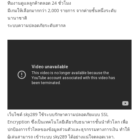
ทีมงานดูแลลูกค้าตลอด 24 ชั่วโมง
มีเกมให้เลือกมากกว่า 2,000 รายการ จากค่ายชั้นหนึ่งระดับ
นานาชาติ
ระบบความปลอดภัยระดับสากล
เว็บไซต์ sky289 ใช้ระบบรักษาความปลอดภัยแบบ SSL
Encryption ซึ่งเป็นเทคโนโลยีเดียวกับธนาคารชั้นนำทั่วโลก เพื่อ
ปกป้องการรั่วไหลของข้อมูลส่วนตัวและธุรกรรมทางการเงิน ทำให้
ผู้เล่นสามารถ เข้าระบบ sky289 ได้อย่างแน่ใจตลอดเวลา.