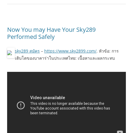
Now You may Have Your Sky289
Performed Safely
sky289 สมัคร
–
https://www.sky2899.com/
. หัวข้อ: การ
เติบโตของบาคาร่าในประเทศไทย: เนื้อหาและผลกระทบ