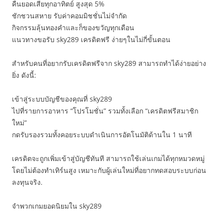
คืนยอดเสียทุกอาทิตย์ สูงสุด 5%
ชักชวนสหาย รับค่าคอมมิชชั่นไม่จำกัด
กิจกรรมลุ้นทองคำและก็ของขวัญทุกเดือน
แนวทางขอรับ sky289 เครดิตฟรี ง่ายๆในไม่กี่ขั้นตอน
สำหรับคนที่อยากรับเครดิตฟรีจาก sky289 สามารถทำได้ง่ายอย่าง
ยิ่ง ดังนี้:
เข้าสู่ระบบบัญชีของคุณที่ sky289
ไปที่รายการอาหาร “โปรโมชั่น” รวมทั้งเลือก “เครดิตฟรีสมาชิก
ใหม่”
กดรับรองรวมทั้งคอยระบบดำเนินการอัตโนมัติด้านใน 1 นาที
เครดิตจะถูกเพิ่มเข้าสู่บัญชีทันที สามารถใช้เล่นเกมได้ทุกหมวดหมู่
โดยไม่ต้องทำเทิร์นสูง เหมาะกับผู้เล่นใหม่ที่อยากทดสอบระบบก่อน
ลงทุนจริง.
จำพวกเกมยอดนิยมใน sky289