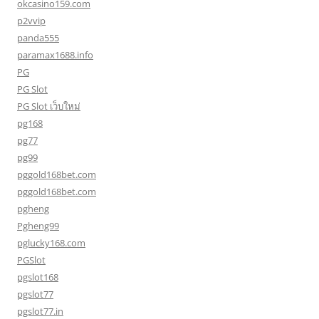
okcasino159.com
p2vvip
panda555
paramax1688.info
PG
PG Slot
PG Slot เว็บใหม่
pg168
pg77
pg99
pggold168bet.com
pggold168bet.com
pgheng
Pgheng99
pglucky168.com
PGSlot
pgslot168
pgslot77
pgslot77.in