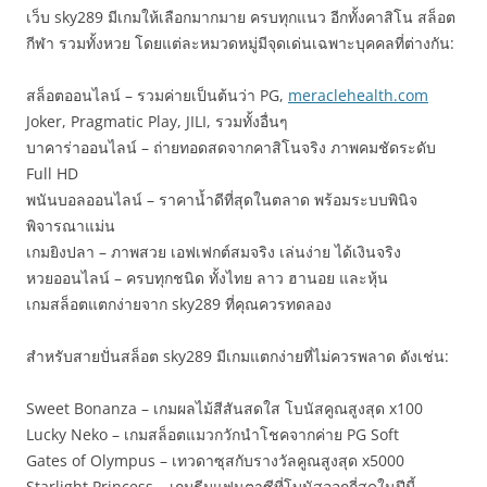
เว็บ sky289 มีเกมให้เลือกมากมาย ครบทุกแนว อีกทั้งคาสิโน สล็อต
กีฬา รวมทั้งหวย โดยแต่ละหมวดหมู่มีจุดเด่นเฉพาะบุคคลที่ต่างกัน:
สล็อตออนไลน์ – รวมค่ายเป็นต้นว่า PG,
meraclehealth.com
Joker, Pragmatic Play, JILI, รวมทั้งอื่นๆ
บาคาร่าออนไลน์ – ถ่ายทอดสดจากคาสิโนจริง ภาพคมชัดระดับ
Full HD
พนันบอลออนไลน์ – ราคาน้ำดีที่สุดในตลาด พร้อมระบบพินิจ
พิจารณาแม่น
เกมยิงปลา – ภาพสวย เอฟเฟกต์สมจริง เล่นง่าย ได้เงินจริง
หวยออนไลน์ – ครบทุกชนิด ทั้งไทย ลาว ฮานอย และหุ้น
เกมสล็อตแตกง่ายจาก sky289 ที่คุณควรทดลอง
สำหรับสายปั่นสล็อต sky289 มีเกมแตกง่ายที่ไม่ควรพลาด ดังเช่น:
Sweet Bonanza – เกมผลไม้สีสันสดใส โบนัสคูณสูงสุด x100
Lucky Neko – เกมสล็อตแมวกวักนำโชคจากค่าย PG Soft
Gates of Olympus – เทวดาซุสกับรางวัลคูณสูงสุด x5000
Starlight Princess – เกมธีมแฟนตาซีที่โบนัสออกถี่สุดในปีนี้