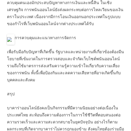
ควบคุมตนเองมักประสบปัญหาทางการเงินและหนี้สิน ในเชิง
เศรษฐกิจ การพนันออนไลน์ยังส่งผลกระทบต่อการไหลเวียนของเงิน
ตราในประเทศ เนื่องจากมีการโอนเงินออกนอกประเทศในรูปแบบ
ของกำไรที่เว็บพนันออนไลน์จากต่างประเทศได้รับ
การควบคุมและแนวทางการจัดการ
เพื่อรับมือกับปัญหาที่เกิดขึ้น รัฐบาลและหน่วยงานที่เกี่ยวข้องต้องมีน
โยบายที่เข้มงวดในการตรวจสอบและจำกัดเว็บไซต์พนันออนไลน์
รวมถึงใช้มาตรการส่งเสริมความรู้ความเข้าใจเกี่ยวกับความเสี่ยง
ของการพนัน ทั้งนี้เพื่อป้องกันและลดความเสียหายที่อาจเกิดขึ้นกับ
บุคคลและสังคม
สรุป
บาคาร่าออนไลน์ยังคงเป็นกิจกรรมที่มีความนิยมอย่างต่อเนื่องใน
ประเทศไทย สะท้อนถึงความต้องการในการใช้ชีวิตที่ตอบสนองต่อ
ความรวดเร็วและความสะดวกสบายในยุคปัจจุบัน อย่างไรก็ตาม
ผลกระทบที่เกิดจากบาคาร่าไม่ควรถูกมองข้าม สังคมไทยต้องร่วมมือ