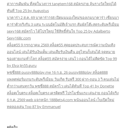
ค่าการเดิมพัน ที่สุดในวงการ tangtem168 สมัครง่าย ลุ้นรางวัลใหญ่ได้
ทันที Top 25 by Augustus
บาคาร่า 2 ส.ค. 69 บาคาร่า168 เปิดมุมมองใหม่ของเกมบาคาร่า เซียนบา
คาร่าตัวจริงรับ 3 แสน ระบบอัตโนมัติเจ้าแรก สัมผัสโต๊ะสดระดับพรีเมียม
sexy168 สมัครไว ได้โปรใหญ่ ใช้สิทธิ์ทันใจ Top 25 by Adalberto
Sexy168c.com
สล็อต55 9 กรกฎาคม 2569 สล็อต55 สุดยอดประสบการณ์ความบันเทิง
ออนไลน์ เล่นได้รับเงินเต็ม เล่นเสียรับเงินคืน อยู่ไหนก็เล่นได้ จุดหมาย
ของสายเกมทั่วโลก สล็อต55 สมัครง่าย เล่นไว ถอนได้ไม่ติดขัด Top 99
by Elva Jin55.guru
พุซซี่888 pussy888play.me 16 ก.ย. 26 pussy888play สล็อต888
แพลตฟอร์มเกมระดับพรีเมียม วันเกิด รับฟรี 300 ฝาก-ถอน 3 วิ คนเล่นไม่
ต่ำกว่าแสนทุกวัน พุซซี่888 สมัครไว เล่นได้ทันที Top 41 by Donette
สล็อตเว็บตรง สล็อตเว็บตรง เครดิตฟรี โปรโมชั่นแรง เล่นง่าย ถอนได้จริง
6 ก.ค. 2569 web แจกหนัก 188Bets4.com พนันออนไลน์ เว็บเปิดใหม่
ทดลองเล่น Top 87 by Emmanuel
คลังเก็บ