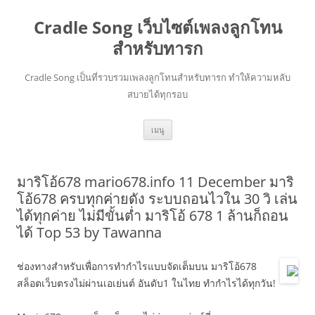
Cradle Song เว็บไซต์เพลงลูกโทน
สำหรับทารก
Cradle Song เป็นที่รวบรวมเพลงลูกโทนสำหรับทารก ทำให้ความหลับ
สบายได้ทุกรอบ
ข้าม
เมนู
ไป
ยัง
เนื้อหา
มาริโอ้678 mario678.info 11 December มาริ
โอ้678 ครบทุกค่ายดัง ระบบถอนไวใน 30 วิ เล่น
ได้ทุกค่าย ไม่มีขั้นต่ำ มาริโอ้ 678 1 ล้านก็ถอน
ได้ Top 53 by Tawanna
ช่องทางสำหรับเพื่อการทำกำไรแบบจัดเต็มบน มาริโอ้678
สล็อตเว็บตรงไม่ผ่านเอเย่นต์ อันดับ1 ในไทย ทำกำไรได้ทุกวัน!