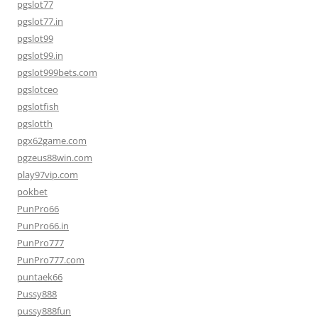
pgslot77
pgslot77.in
pgslot99
pgslot99.in
pgslot999bets.com
pgslotceo
pgslotfish
pgslotth
pgx62game.com
pgzeus88win.com
play97vip.com
pokbet
PunPro66
PunPro66.in
PunPro777
PunPro777.com
puntaek66
Pussy888
pussy888fun