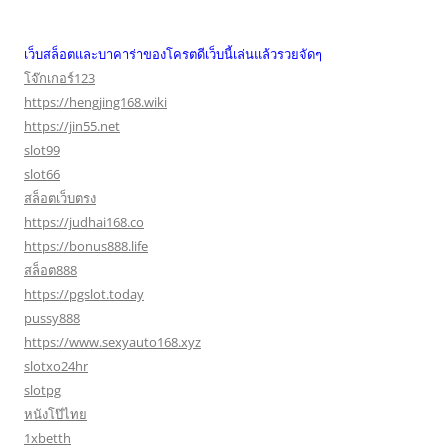
เว็บสล็อตและบาคาร่าของโครตดีเว็บนี้เล่นแล้วรวยจัดๆ
โจ๊กเกอร์123
https://hengjing168.wiki
https://jin55.net
slot99
slot66
สล็อตเว็บตรง
https://judhai168.co
https://bonus888.life
สล็อต888
https://pgslot.today
pussy888
https://www.sexyauto168.xyz
slotxo24hr
slotpg
หนังโป๊ไทย
1xbetth