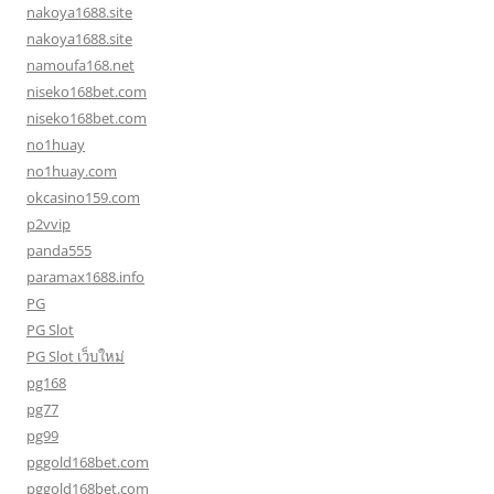
nakoya1688.site
nakoya1688.site
namoufa168.net
niseko168bet.com
niseko168bet.com
no1huay
no1huay.com
okcasino159.com
p2vvip
panda555
paramax1688.info
PG
PG Slot
PG Slot เว็บใหม่
pg168
pg77
pg99
pggold168bet.com
pggold168bet.com