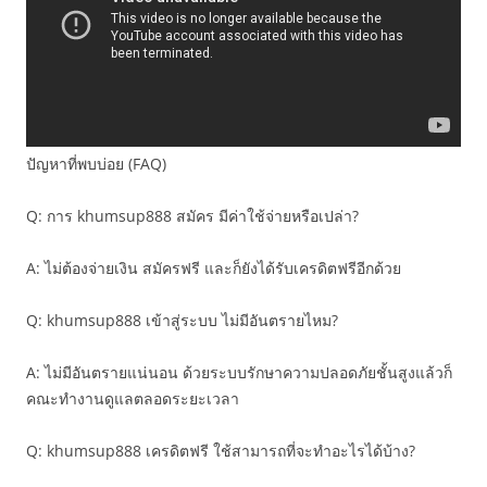
ปัญหาที่พบบ่อย (FAQ)
Q: การ khumsup888 สมัคร มีค่าใช้จ่ายหรือเปล่า?
A: ไม่ต้องจ่ายเงิน สมัครฟรี และก็ยังได้รับเครดิตฟรีอีกด้วย
Q: khumsup888 เข้าสู่ระบบ ไม่มีอันตรายไหม?
A: ไม่มีอันตรายแน่นอน ด้วยระบบรักษาความปลอดภัยชั้นสูงแล้วก็
คณะทำงานดูแลตลอดระยะเวลา
Q: khumsup888 เครดิตฟรี ใช้สามารถที่จะทำอะไรได้บ้าง?