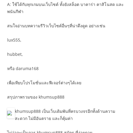
A: ใช้ได้กับทุกเกมบนเว็บไซต์ ทั้งยังสล็อต บาคาร่า คาสิโนสด และ
พนันกีฬา
สนใจอ่านบทความรีวิวเว็บไซต์อื่นๆที่น่าดึงดูด อย่างเช่น
lux555,
hubbet,
หรือ daruma168
เพื่อเทียบโปรโมชั่นและฟีเจอร์ต่างๆได้เลย
สรุปภาพรวมของ khumsup888
khumsup888 เป็นเว็บเดิมพันที่ครบวงจรอีกทั้งด้านความ
สะดวก ไม่มีอันตราย และก็คุ้มค่า
ไม่ว่าจะเป็นการ khumsup888 สมัคร ที่ง่ายดาย