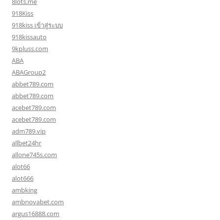
8lots.me
918Kiss
918kiss เข้าสู่ระบบ
918kissauto
9kpluss.com
ABA
ABAGroup2
abbet789.com
abbet789.com
acebet789.com
acebet789.com
adm789.vip
allbet24hr
allone745s.com
alot66
alot666
ambking
ambnovabet.com
argus16888.com