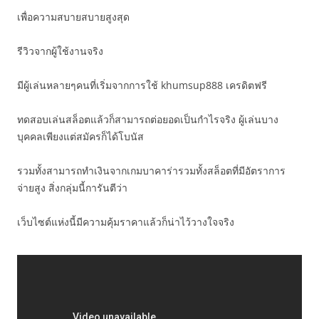
เพื่อความสบายสบายสูงสุด
รีวิวจากผู้ใช้งานจริง
มีผู้เล่นหลายๆคนที่เริ่มจากการใช้ khumsup888 เครดิตฟรี
ทดสอบเล่นสล็อตแล้วก็สามารถต่อยอดเป็นกำไรจริง ผู้เล่นบาง
บุคคลเพียงแต่สมัครก็ได้โบนัส
รวมทั้งสามารถทำเงินจากเกมบาคาร่ารวมทั้งสล็อตที่มีอัตราการ
จ่ายสูง สิ่งกลุ่มนี้การันตีว่า
เว็บไซต์แห่งนี้มีความคุ้มราคาแล้วก็น่าไว้วางใจจริง