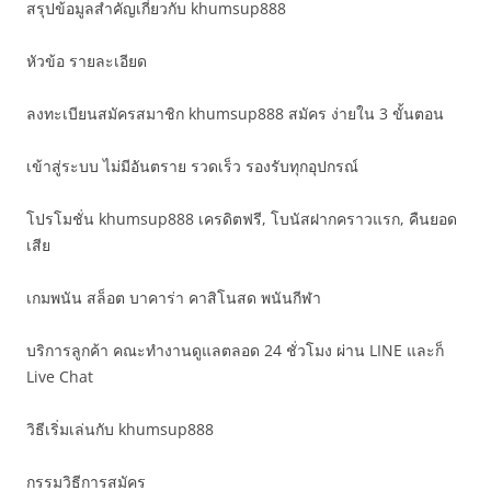
สรุปข้อมูลสำคัญเกี่ยวกับ khumsup888
หัวข้อ รายละเอียด
ลงทะเบียนสมัครสมาชิก khumsup888 สมัคร ง่ายใน 3 ขั้นตอน
เข้าสู่ระบบ ไม่มีอันตราย รวดเร็ว รองรับทุกอุปกรณ์
โปรโมชั่น khumsup888 เครดิตฟรี, โบนัสฝากคราวแรก, คืนยอด
เสีย
เกมพนัน สล็อต บาคาร่า คาสิโนสด พนันกีฬา
บริการลูกค้า คณะทำงานดูแลตลอด 24 ชั่วโมง ผ่าน LINE และก็
Live Chat
วิธีเริ่มเล่นกับ khumsup888
กรรมวิธีการสมัคร