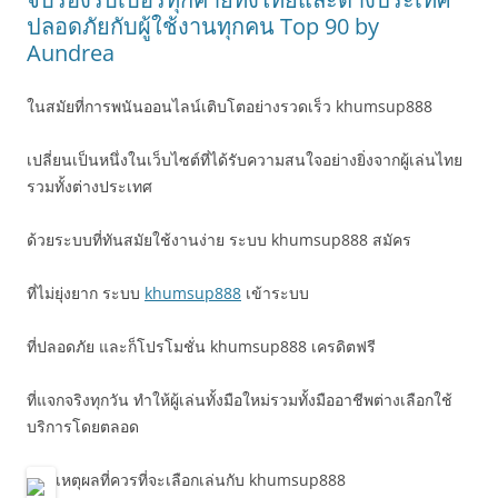
ปลอดภัยกับผู้ใช้งานทุกคน Top 90 by
Aundrea
ในสมัยที่การพนันออนไลน์เติบโตอย่างรวดเร็ว khumsup888
เปลี่ยนเป็นหนึ่งในเว็บไซต์ที่ได้รับความสนใจอย่างยิ่งจากผู้เล่นไทย
รวมทั้งต่างประเทศ
ด้วยระบบที่ทันสมัยใช้งานง่าย ระบบ khumsup888 สมัคร
ที่ไม่ยุ่งยาก ระบบ
khumsup888
เข้าระบบ
ที่ปลอดภัย และก็โปรโมชั่น khumsup888 เครดิตฟรี
ที่แจกจริงทุกวัน ทำให้ผู้เล่นทั้งมือใหม่รวมทั้งมืออาชีพต่างเลือกใช้
บริการโดยตลอด
เหตุผลที่ควรที่จะเลือกเล่นกับ khumsup888