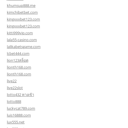
khumsup888.me
kimchibetbet.com
kingxxxbet123.com
kingxxxbet123.com
kitti999vip.com
lala55-casino.com
lalikabetsgame.com
lcbet444.com
lion123สล็อต
lionth168.com
lionth168.com
live22
live22slot
lotto432 ทางเข้า
lotto888
luckycat789.com
luis16888.com
lux555.net