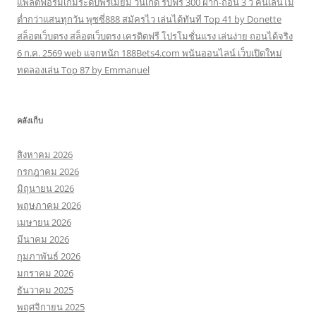
แพลตฟอร์มเกมระดับพรีเมียม วันเกิด รับฟรี 300 ฝาก-ถอน 3 วิ คนเล่นไม่
ต่ำกว่าแสนทุกวัน พุซซี่888 สมัครไว เล่นได้ทันที Top 41 by Donette
สล็อตเว็บตรง สล็อตเว็บตรง เครดิตฟรี โปรโมชั่นแรง เล่นง่าย ถอนได้จริง
6 ก.ค. 2569 web แจกหนัก 188Bets4.com พนันออนไลน์ เว็บเปิดใหม่
ทดลองเล่น Top 87 by Emmanuel
คลังเก็บ
สิงหาคม 2026
กรกฎาคม 2026
มิถุนายน 2026
พฤษภาคม 2026
เมษายน 2026
มีนาคม 2026
กุมภาพันธ์ 2026
มกราคม 2026
ธันวาคม 2025
พฤศจิกายน 2025