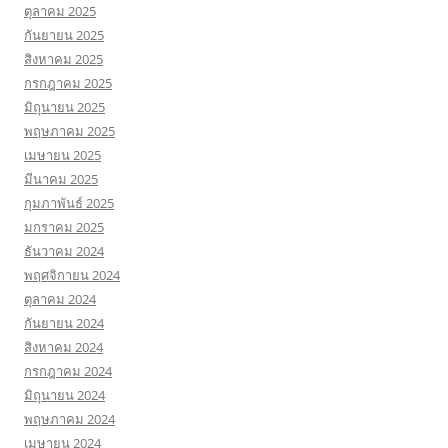
ตุลาคม 2025
กันยายน 2025
สิงหาคม 2025
กรกฎาคม 2025
มิถุนายน 2025
พฤษภาคม 2025
เมษายน 2025
มีนาคม 2025
กุมภาพันธ์ 2025
มกราคม 2025
ธันวาคม 2024
พฤศจิกายน 2024
ตุลาคม 2024
กันยายน 2024
สิงหาคม 2024
กรกฎาคม 2024
มิถุนายน 2024
พฤษภาคม 2024
เมษายน 2024