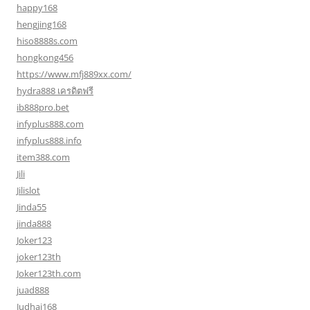
happy168
hengjing168
hiso8888s.com
hongkong456
https://www.mfj889xx.com/
hydra888 เครดิตฟรี
ib888pro.bet
infyplus888.com
infyplus888.info
item388.com
Jili
Jilislot
Jinda55
jinda888
Joker123
joker123th
Joker123th.com
juad888
Judhai168