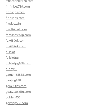
fcharoenkit168.com
finfinbet789.com
finnivips.com
finnivips.com
fiwdee.win
fizz169bet.com
fortune99vip.com
fox689ok.com
fox689ok.com
fullslot
fullslotpg
fullslotpg168.com
funny18
gamehit8888.com
gaojing888
gem99ths.com
goatza888fin.com
golden456
gowingo88.com