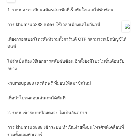
1. ระบบลงทะเบียนสมัครสมาชิกที่เร็วทันใจและไม่ซับซ้อน
การ khumsup888 สมัคร ใช้เวลาเพียงแค่ไม่กี่นาที
เพียงกรอกเบอร์โทรศัพท์รวมทั้งการันตี OTP ก็สามารถเปิดบัญชีได้
ทันที
ไม่จำเป็นต้องใช้เอกสารสลับซับซ้อน อีกทั้งยังมีโปรโมชั่นต้อนรับ
อย่าง
khumsup888 เครดิตฟรี ที่มอบให้สมาชิกใหม่
เพื่อนำไปทดสอบเล่นเกมได้ทันที
2. ระบบเข้าระบบป้อมคงจะ ไม่เป็นอันตราย
การ khumsup888 เข้าระบบ ทำเป็นง่ายทั้งบนโทรศัพท์เคลื่อนที่
รวมทั้งคอมพิวเตอร์