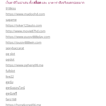
เว็บคาสิโนน่าเล่น ทั้ง
สล็อต
และ
บาคาร่า
ตึงจริงแตกบ่อยมาก
918kiss
https://www.madoohd.com
sagame
https://joker123auto.com
http://www.movie87hd.com
https://www.pussy888play.com
https://pussy888win.com
sexybaccarat
pg slot
pgslot
https://www.pgheng99.me
fullslot
live22
ดูหนัง
ดูหนังออนไลน์
ดูหนังฟรี
faro168
https://hongkong456.me