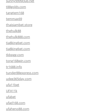
sunny9999club.net
t88golds.com
tangtem168
temmax69
thaisiambet.store
thehulk88
thehulk888.com
tia8kingbet.com
tia8kingbet.com
tkbpgg.com
tong168win.com
tr1688.info
tunder88express.com
udee365day.com
ufa11bet
UFA11k
ufabet
ufad168.com
ufaheno88.com