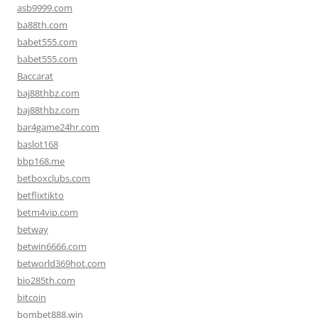
asb9999.com
ba88th.com
babet555.com
babet555.com
Baccarat
baj88thbz.com
baj88thbz.com
bar4game24hr.com
baslot168
bbp168.me
betboxclubs.com
betflixtikto
betm4vip.com
betway
betwin6666.com
betworld369hot.com
bio285th.com
bitcoin
bombet888.win