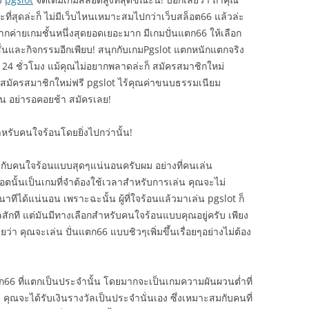
ะที่สุดล่ะก็ ไม่มีเว็บไหนเหมาะสมไปกว่าเว็บสล็อต66 แล้วล่ะ
ากค่ายเกมชั้นหนึ่งสุดยอดเยอะมาก มีเกมปั่นแตก66 ให้เลือก
มชั่นและกิจกรรมอีกเพียบ! สนุกกับเกมPgslot แตกหนักแตกจริง
ด 24 ชั่วโมง แม้คุณไม่อยากพลาดล่ะก็ สมัครสมาชิกใหม่
นสมัครสมาชิกใหม่ฟรี pgslot ไร้คุณค่าขนบธรรมเนียม
อน อย่ารอคอยช้า สมัครเลย!
ับคนใจร้อนโดยยิ่งไปกว่านั้น!
กับคนใจร้อนแบบสุดๆแน่นอนครับผม อย่างที่คนเล่น
ล็อตนั้นเป็นเกมที่จำต้องใช้เวลาสำหรับการเล่น คุณจะไม่
ทีได้แน่นอน เพราะฉะนั้น ผู้ที่ใจร้อนแล้วมาเล่น pgslot ก็
ักที แต่มันมีทางเลือกสำหรับคนใจร้อนแบบคุณอยู่ครับ เพียง
่า คุณจะเล่น ปั่นแตก66 แบบชิวๆเพิ่มขึ้นเรื่อยๆอย่างไม่ต้อง
ตก66 ที่แตกเป็นประจำนั้น โดยมากจะเป็นเกมความผันผวนต่ำที่
า คุณจะได้รับเงินรางวัลเป็นประจำนั่นเอง ซึ่งเหมาะสมกับคนที่