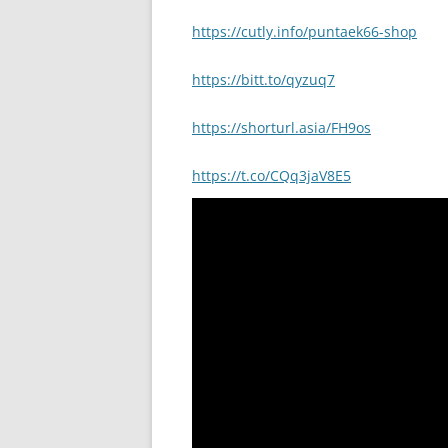
https://cutly.info/puntaek66-shop
https://bitt.to/qyzuq7
https://shorturl.asia/FH9os
https://t.co/CQq3jaV8E5