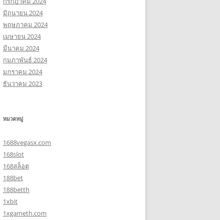
กรกฎาคม 2024
มิถุนายน 2024
พฤษภาคม 2024
เมษายน 2024
มีนาคม 2024
กุมภาพันธ์ 2024
มกราคม 2024
ธันวาคม 2023
หมวดหมู่
1688vegasx.com
168slot
168สล็อต
188bet
188betth
1xbit
1xgameth.com