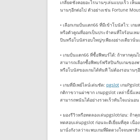
เกลียดชังคอยอะไรนานๆเล่นแบบเร็ว เห็นผล
นานๆอีกต่อไป ตัวอย่างเช่น Fortune Mou
• เลือกเกมปั่นแตก66 ที่มีเข้าโบนัสไว: เ
หรือตัวคูณที่ออกเป็นประจำคนที่ใจร้อนเหมา
ปินหรือโบนัสรอบใหญ่ๆเพียงอย่างเดียวนั่น
• เกมปั่นแตก66 ที่ซื้อฟีพบร์ได้: ถ้าหาก
สามารถเลือกซื้อฟีพบร์ฟรีสปินกับเกมของพ
หรือโบนัสของเกมได้ทันที ไม่ต้องรอนานๆอ
• เกมที่มีเพย์ไลน์เด่นชัด:
pgslot
เกมPgslot 
กติกาขวานผ่าซาก เกมpgslot เหล่านี้นี่
สามารถพนันได้อย่างรวดเร็วทันใจแน่นอน
• มองรีวิวหรือทดลองเล่นpgslotก่อน: ถ้าคุณไ
ทดสอบเล่นpgslot ก่อนจะดีเยี่ยมที่สุด เนื่
มานั่งกังวลว่าจะพบเกมที่ผิดดวงใจจนพาหัวเ