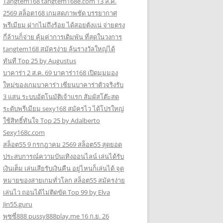
Tangtem168 tangtem168e.com 13 ส.ค.
2569 สล็อต168 เกมสดภาพชัด บรรยากาศ
พรีเมียม ฝากไม่ถึงร้อย ได้สอยตังแน่ จ่ายตรง
กี่ล้านก็จ่าย คุ้มค่าการเดิมพัน ที่สุดในวงการ
tangtem168 สมัครง่าย ลุ้นรางวัลใหญ่ได้
ทันที Top 25 by Augustus
บาคาร่า 2 ส.ค. 69 บาคาร่า168 เปิดมุมมอง
ใหม่ของเกมบาคาร่า เซียนบาคาร่าตัวจริงรับ
3 แสน ระบบอัตโนมัติเจ้าแรก สัมผัสโต๊ะสด
ระดับพรีเมียม sexy168 สมัครไว ได้โปรใหญ่
ใช้สิทธิ์ทันใจ Top 25 by Adalberto
Sexy168c.com
สล็อต55 9 กรกฎาคม 2569 สล็อต55 สุดยอด
ประสบการณ์ความบันเทิงออนไลน์ เล่นได้รับ
เงินเต็ม เล่นเสียรับเงินคืน อยู่ไหนก็เล่นได้ จุด
หมายของสายเกมทั่วโลก สล็อต55 สมัครง่าย
เล่นไว ถอนได้ไม่ติดขัด Top 99 by Elva
Jin55.guru
พุซซี่888 pussy888play.me 16 ก.ย. 26