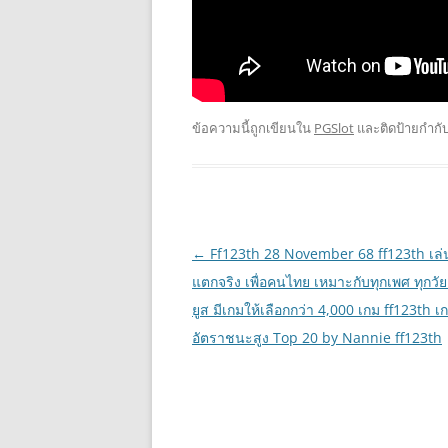
ข้อความนี้ถูกเขียนใน
PGSlot
และติดป้ายกำกั
เมนู
←
Ff123th 28 November 68 ff123th เล่
นำทาง
แตกจริง เพื่อคนไทย เหมาะกับทุกเพศ ทุกวัย 
เรื่อง
ยูส มีเกมให้เลือกกว่า 4,000 เกม ff123th 
อัตราชนะสูง Top 20 by Nannie ff123th