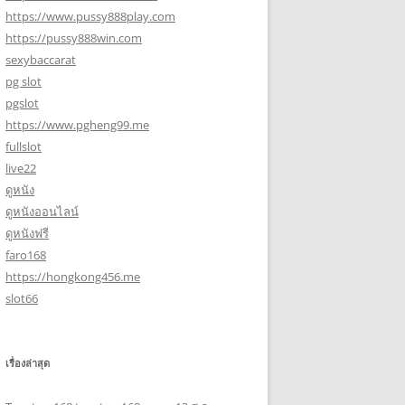
https://www.pussy888play.com
https://pussy888win.com
sexybaccarat
pg slot
pgslot
https://www.pgheng99.me
fullslot
live22
ดูหนัง
ดูหนังออนไลน์
ดูหนังฟรี
faro168
https://hongkong456.me
slot66
เรื่องล่าสุด