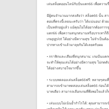
เล่นสล็อตออนไลน์กับปั่นแตก66 เพื่อความรื
มีผู้คนจำนวนมากสงสัยว่า สล็อต66 นั้น สา
ตอบที่ตรงนี้เลยนะครับว่า ได้แน่นอน! ด้วย
เป็นหลักอยู่แล้ว แม้คุณไม่ได้อยากต้องก
แตก66 เพื่อความสนุกสนานหรือบรรเทาก็ถื
เกมpgslot ได้อย่างมีความสุข ไม่จำเป็นต้อ
ปากทางเข้าแล้วมาลุยกันได้เลยครับผม
• กราฟิกและเสียงที่สนุกสนาน: เกมปั่นแต
จะทำให้คุณเล่นได้อย่างมีความสุข ไม่กดดันห
ได้อย่างสบายใจมากขึ้น
• ระบบทดลองเล่นสล็อต66ฟรี: หลายๆคนที่ต้
สามารถเข้ามาทดสอบเล่นสล็อต66 ก่อนได้เช
บาทเดียว สามารถเลือกเกมที่พึงพอใจแล้วก็ท
• เล่นแบบไม่เน้นย้ำกำไรได้: คุณสามารถเข
เพลิดเพลินได้เลยนะขอรับ เพราะว่าเว็บต