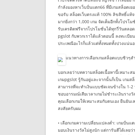
กำลังมองหาเว็บปั่นแตก66 ที่มีเกมสล็อตเยอ
ขอรับ สล็อตเว็บตรงแท้ 100% ลิขสิทธิ์แท้จ
มากยิ่งกว่า 1,000 เกม จัดเต็มอีกทั้งโปรโ
รับเครดิตฟรีจากโปรโมชั่นได้ทุกวี่วันตลอ
pgslot กับพวกเราได้แล้วตอนนี้ ลงทะเบีย
ประเพณีอะไรก็แล้วแต่ทั้งหมดทั้งปวงแน่น
แนวทางการเลือกเกมสล็อตแบบชิวๆสำหร
บอกเลยว่าบทความสล็อตเนื้อหานี้เหมาะสม
เกมpgslot รู้กันอยู่และจากนั้นก็เป็น เกมส
สามารถที่จะทำเงินแบบชัดเจนข้างใน 1-2 นา
ชอบอารมณ์เสียเวลาเกมไม่ชำระเงินรางวัลส
คุณเลือกเกมให้เหมาะสมกับตนเอง ยืนยันเลยว
สงสัยครับผม
• เลือกเกมความเปลี่ยนแปลงต่ำ: เกมปั่นแ
มอบเงินรางวัลไม่สูงนัก แต่การันตีได้เลยว่