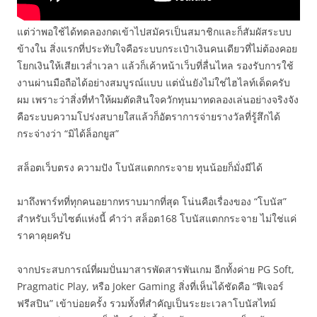
แต่ว่าพอใช้ได้ทดลองกดเข้าไปสมัครเป็นสมาชิกและก็สัมผัสระบบ
ข้างใน สิ่งแรกที่ประทับใจคือระบบกระเป๋าเงินคนเดียวที่ไม่ต้องคอย
โยกเงินให้เสียเวล่ำเวลา แล้วก็เค้าหน้าเว็บที่ลื่นไหล รองรับการใช้
งานผ่านมือถือได้อย่างสมบูรณ์แบบ แต่นั่นยังไม่ใช่ไฮไลท์เด็ดครับ
ผม เพราะว่าสิ่งที่ทำให้ผมตัดสินใจควักทุนมาทดลองเล่นอย่างจริงจัง
คือระบบความโปร่งสบายใสแล้วก็อัตราการจ่ายรางวัลที่รู้สึกได้
กระจ่างว่า “มิได้ล็อกยูส”
สล็อตเว็บตรง ความปัง โบนัสแตกกระจาย ทุนน้อยก็มั่งมีได้
มาถึงพาร์ทที่ทุกคนอยากทราบมากที่สุด โน่นคือเรื่องของ “โบนัส”
สำหรับเว็บไซต์แห่งนี้ คำว่า สล็อต168 โบนัสแตกกระจาย ไม่ใช่แค่
ราคาคุยครับ
จากประสบการณ์ที่ผมปั่นมาสารพัดสารพันเกม อีกทั้งค่าย PG Soft,
Pragmatic Play, หรือ Joker Gaming สิ่งที่เห็นได้ชัดคือ “ฟีเจอร์
ฟรีสปิน” เข้าบ่อยครั้ง รวมทั้งที่สำคัญเป็นระยะเวลาโบนัสไทม์