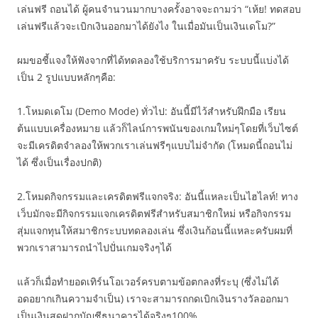
เล่นฟรี ถอนได้ ผู้คนจำนวนมากบางครั้งอาจจะถามว่า “เห้ย! ทดสอบ
เล่นฟรีแล้วจะเบิกเงินออกมาได้ยังไง ในเมื่อมันเป็นเงินเดโม?”
ผมขอชี้แจงให้ฟังจากที่ได้ทดลองใช้บริการมาครับ ระบบนี้แบ่งได้
เป็น 2 รูปแบบหลักๆคือ:
1.โหมดเดโม (Demo Mode) ทั่วไป: อันนี้มีไว้สำหรับฝึกมือ เรียน
ต้นแบบเครื่องหมาย แล้วก็ไลน์การพนันของเกมใหม่ๆโดยที่เว็บไซต์
จะมีเครดิตจำลองให้พวกเราเล่นฟรีๆแบบไม่จำกัด (โหมดนี้ถอนไม่
ได้ ซึ่งเป็นเรื่องปกติ)
2.โหมดกิจกรรมและเครดิตฟรีแจกจริง: อันนี้แหละเป็นไฮไลท์! ทาง
เว็บมักจะมีกิจกรรมแจกเครดิตฟรีสำหรับสมาชิกใหม่ หรือกิจกรรม
สุ่มแจกทุนให้สมาชิกระบบทดลองเล่น ซึ่งเงินก้อนนี้แหละครับผมที่
พวกเราสามารถนำไปปั่นเกมจริงๆได้
แล้วก็เมื่อทำยอดเทิร์นโอเวอร์ครบตามข้อตกลงที่ระบุ (ซึ่งไม่ได้
อดอยากเกินความจำเป็น) เราจะสามารถกดเบิกเงินรางวัลออกมา
เป็นเงินสดฝากบัญชีธนาคารได้จริงๆ100%