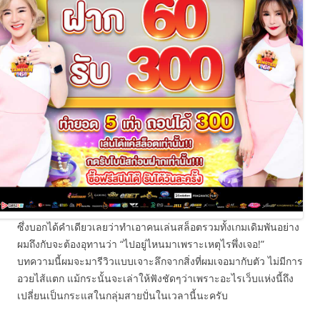
ซึ่งบอกได้คำเดียวเลยว่าทำเอาคนเล่นสล็อตรวมทั้งเกมเดิมพันอย่าง
ผมถึงกับจะต้องอุทานว่า “ไปอยู่ไหนมาเพราะเหตุไรพึ่งเจอ!”
บทความนี้ผมจะมารีวิวแบบเจาะลึกจากสิ่งที่ผมเจอมากับตัว ไม่มีการ
อวยไส้แตก แม้กระนั้นจะเล่าให้ฟังชัดๆว่าเพราะอะไรเว็บแห่งนี้ถึง
เปลี่ยนเป็นกระแสในกลุ่มสายปั่นในเวลานี้นะครับ