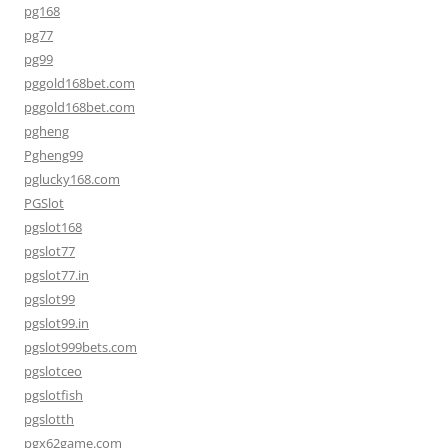
pg168
pg77
pg99
pggold168bet.com
pggold168bet.com
pgheng
Pgheng99
pglucky168.com
PGSlot
pgslot168
pgslot77
pgslot77.in
pgslot99
pgslot99.in
pgslot999bets.com
pgslotceo
pgslotfish
pgslotth
pgx62game.com