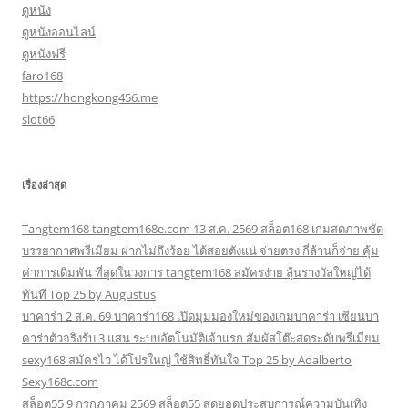
ดูหนัง
ดูหนังออนไลน์
ดูหนังฟรี
faro168
https://hongkong456.me
slot66
เรื่องล่าสุด
Tangtem168 tangtem168e.com 13 ส.ค. 2569 สล็อต168 เกมสดภาพชัด
บรรยากาศพรีเมียม ฝากไม่ถึงร้อย ได้สอยตังแน่ จ่ายตรง กี่ล้านก็จ่าย คุ้ม
ค่าการเดิมพัน ที่สุดในวงการ tangtem168 สมัครง่าย ลุ้นรางวัลใหญ่ได้
ทันที Top 25 by Augustus
บาคาร่า 2 ส.ค. 69 บาคาร่า168 เปิดมุมมองใหม่ของเกมบาคาร่า เซียนบา
คาร่าตัวจริงรับ 3 แสน ระบบอัตโนมัติเจ้าแรก สัมผัสโต๊ะสดระดับพรีเมียม
sexy168 สมัครไว ได้โปรใหญ่ ใช้สิทธิ์ทันใจ Top 25 by Adalberto
Sexy168c.com
สล็อต55 9 กรกฎาคม 2569 สล็อต55 สุดยอดประสบการณ์ความบันเทิง