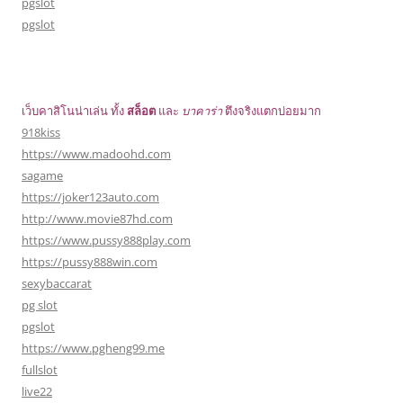
pgslot
pgslot
เว็บคาสิโนน่าเล่น ทั้ง
สล็อต
และ
บาคาร่า
ตึงจริงแตกบ่อยมาก
918kiss
https://www.madoohd.com
sagame
https://joker123auto.com
http://www.movie87hd.com
https://www.pussy888play.com
https://pussy888win.com
sexybaccarat
pg slot
pgslot
https://www.pgheng99.me
fullslot
live22