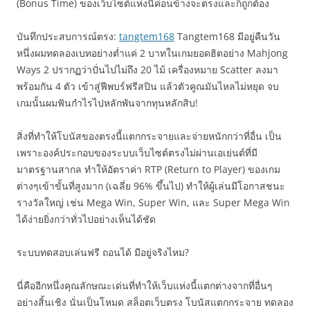
(Bonus Time) ของเว็บไซต์แห่งนี้ค่อนข้างจะตรงและก็ถูกต้อง
บันทึกประสบการณ์ตรง:
tangtem168
Tangtem168 มีอยู่คืนวัน
หนึ่งผมทดลองเบทอย่างต่ำแค่ 2 บาทในเกมยอดฮิตอย่าง Mahjong
Ways 2 ปรากฏว่าปั่นไปไม่ถึง 20 ไม้ เครื่องหมาย Scatter ลงมา
พร้อมกัน 4 ตัว เข้าสู่ฟีพบร์ฟรีสปิน แล้วตัวคูณมันไหลไม่หยุด จบ
เกมนั้นผมฟันกำไรไปหลักพันจากทุนหลักสิบ!
สิ่งที่ทำให้โบนัสของตรงนี้แตกกระจายและจ่ายหนักกว่าที่อื่น เป็น
เพราะองค์ประกอบของระบบเว็บไซต์ตรงไม่ผ่านเอเย่นต์ที่มี
มาตรฐานสากล ทำให้อัตราค่า RTP (Return to Player) ของเกม
ต่างๆเข้าขั้นที่สูงมาก (เฉลี่ย 96% ขึ้นไป) ทำให้ผู้เล่นมีโอกาสชนะ
รางวัลใหญ่ เช่น Mega Win, Super Win, และ Super Mega Win
ได้ง่ายยิ่งกว่าทั่วไปอย่างเห็นได้ชัด
ระบบทดสอบเล่นฟรี ถอนได้ มีอยู่จริงไหม?
นี่คืออีกหนึ่งคุณลักษณะเด่นที่ทำให้เว็บแห่งนี้แตกต่างจากที่อื่นๆ
อย่างสิ้นเชิง นั่นเป็นโหมด สล็อตเว็บตรง โบนัสแตกกระจาย ทดลอง