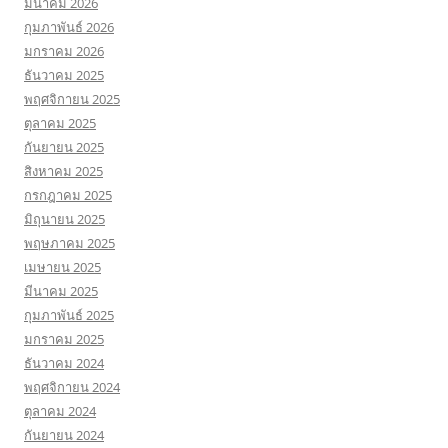
มีนาคม 2026
กุมภาพันธ์ 2026
มกราคม 2026
ธันวาคม 2025
พฤศจิกายน 2025
ตุลาคม 2025
กันยายน 2025
สิงหาคม 2025
กรกฎาคม 2025
มิถุนายน 2025
พฤษภาคม 2025
เมษายน 2025
มีนาคม 2025
กุมภาพันธ์ 2025
มกราคม 2025
ธันวาคม 2024
พฤศจิกายน 2024
ตุลาคม 2024
กันยายน 2024