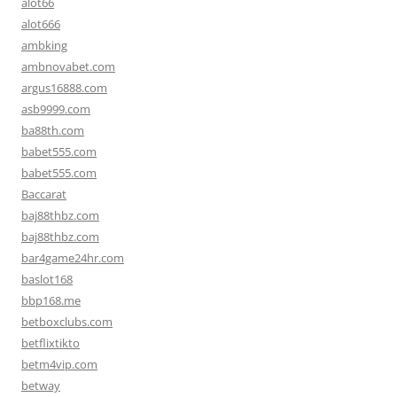
alot66
alot666
ambking
ambnovabet.com
argus16888.com
asb9999.com
ba88th.com
babet555.com
babet555.com
Baccarat
baj88thbz.com
baj88thbz.com
bar4game24hr.com
baslot168
bbp168.me
betboxclubs.com
betflixtikto
betm4vip.com
betway