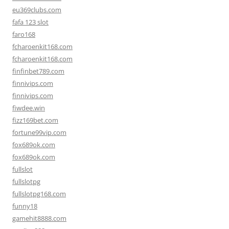
eu369clubs.com
fafa 123 slot
faro168
fcharoenkit168.com
fcharoenkit168.com
finfinbet789.com
finnivips.com
finnivips.com
fiwdee.win
fizz169bet.com
fortune99vip.com
fox689ok.com
fox689ok.com
fullslot
fullslotpg
fullslotpg168.com
funny18
gamehit8888.com