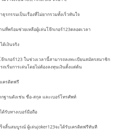
กรรมเป็นเรื่องที่ไม่ยากรวมทั้งเร็วทันใจ
านที่พร้อมช่วยเหลือผู้เล่นโจ๊กเกอร์123ตลอดเวลา
ได้เงินจริง
ับ โจ๊กเกอร์123 ในช่วงเวลานี้สามารถลงทะเบียนสมัครสมาชิก
ถเริ่มการเล่นโดยไม่ต้องลงทุนเงินตั้งแต่ต้น
เครดิตฟรี
ากฐานดังเช่น ชื่อ-สกุล และเบอร์โทรศัพท์
ได้รับทางเบอร์มือถือ
จสิ้นสมบูรณ์ ผู้เล่นjoker123จะได้รับเครดิตฟรีทันที