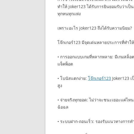
ทำให้ joker123 ได้รับการยินยอมรับว่าเป
ทุกหนทุกแห่ง
เพราะอะไร joker123 ถึงได้รับความนิยม?
โจ๊กเกอร์123 มีจุดเด่นหลายประการที่ทำให้ผ
• การออกแบบเกมที่หลากหลาย: มีเกมสล็อตห
แจ็คพ็อต
• โบนัสแตกง่าย:
โจ๊กเกอร์123
Joker123 เป็
สูง
• จ่ายจริงทุกยอด: ไม่ว่าจะชนะเยอะแค่ไหน 
ฉ้อฉล
• ระบบฝาก-ถอนเร็ว: รองรับแนวทางการทำธ