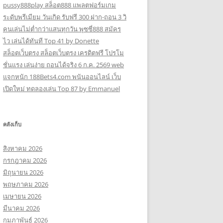
pussy888play สล็อต888 แพลตฟอร์มเกม
ระดับพรีเมียม วันเกิด รับฟรี 300 ฝาก-ถอน 3 วิ
คนเล่นไม่ต่ำกว่าแสนทุกวัน พุซซี่888 สมัคร
ไว เล่นได้ทันที Top 41 by Donette
สล็อตเว็บตรง สล็อตเว็บตรง เครดิตฟรี โปรโม
ชั่นแรง เล่นง่าย ถอนได้จริง 6 ก.ค. 2569 web
แจกหนัก 188Bets4.com พนันออนไลน์ เว็บ
เปิดใหม่ ทดลองเล่น Top 87 by Emmanuel
คลังเก็บ
สิงหาคม 2026
กรกฎาคม 2026
มิถุนายน 2026
พฤษภาคม 2026
เมษายน 2026
มีนาคม 2026
กุมภาพันธ์ 2026