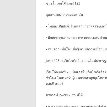
ชนะในเกมโจ๊กเกอร์123
จุดเด่นของการทดลองเล่น
• ไม่ต้องเสียตังค์: ผู้เล่นสามารถทดสอบเล่นไ
• ฝึกหัดความสามารถ: การทดลองเล่นช่วยทำให
• เพิ่มความมั่นใจ: เมื่อผู้เล่นมีความเชื่อมั
joker123th เว็บไซต์สล็อตออนไลน์มาตรฐา
เว็บ โจ๊กเกอร์123 เป็นเลิศในเว็บไซต์สล็
ชั่วโมง โดยรองรับผู้เล่นจากทั่วทุกมุมโลก 
คอมพิวเตอร์
บริการที่ joker123th มีให้
• การรอคอยงรับการเล่นหลายแพลตฟอร์ม: ไ