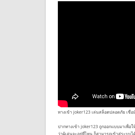
ทางเข้า joker123 เล่นสล็อตปลอดภัย เชื่อ
ปากทางเข้า joker123 ถูกออกแบบมาเพื่อให้
ว่าผู้เล่นจะอยู่ที่ไหน ก็สามารถเข้าสู่ระบบ