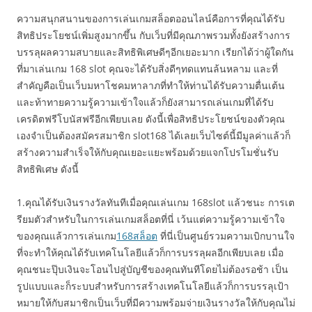
ความสนุกสนานของการเล่นเกมสล็อตออนไลน์คือการที่คุณได้รับ
สิทธิประโยชน์เพิ่มสูงมากขึ้น กับเว็บที่มีคุณภาพรวมทั้งยังสร้างการ
บรรลุผลความสบายและสิทธิพิเศษดีๆอีกเยอะมาก เรียกได้ว่าผู้ใดกัน
ที่มาเล่นเกม 168 slot คุณจะได้รับสิ่งดีๆทดแทนล้นหลาม และที่
สำคัญคือเป็นเว็บมหาโชคมหาลาภที่ทำให้ท่านได้รับความตื่นเต้น
และท้าทายความรู้ความเข้าใจแล้วก็ยังสามารถเล่นเกมที่ได้รับ
เครดิตฟรีโบนัสฟรีอีกเพียบเลย ดังนี้เพื่อสิทธิประโยชน์ของตัวคุณ
เองจำเป็นต้องสมัครสมาชิก slot168 ได้เลยเว็บไซต์นี้มีมูลค่าแล้วก็
สร้างความสำเร็จให้กับคุณเยอะแยะพร้อมด้วยแจกโปรโมชั่นรับ
สิทธิพิเศษ ดังนี้
1.คุณได้รับเงินรางวัลทันทีเมื่อคุณเล่นเกม 168slot แล้วชนะ การเต
รียมตัวสำหรับในการเล่นเกมสล็อตที่นี่ เว้นแต่ความรู้ความเข้าใจ
ของคุณแล้วการเล่นเกม
168สล็อต
ที่นี่เป็นศูนย์รวมความเบิกบานใจ
ที่จะทำให้คุณได้รับเทคโนโลยีแล้วก็การบรรลุผลอีกเพียบเลย เมื่อ
คุณชนะปุ๊บเงินจะโอนไปสู่บัญชีของคุณทันทีโดยไม่ต้องรอช้า เป็น
รูปแบบและก็ระบบสำหรับการสร้างเทคโนโลยีแล้วก็การบรรลุเป้า
หมายให้กับสมาชิกเป็นเว็บที่มีความพร้อมจ่ายเงินรางวัลให้กับคุณไม่