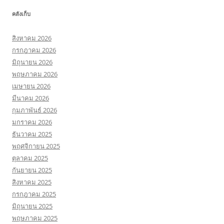
คลังเก็บ
สิงหาคม 2026
กรกฎาคม 2026
มิถุนายน 2026
พฤษภาคม 2026
เมษายน 2026
มีนาคม 2026
กุมภาพันธ์ 2026
มกราคม 2026
ธันวาคม 2025
พฤศจิกายน 2025
ตุลาคม 2025
กันยายน 2025
สิงหาคม 2025
กรกฎาคม 2025
มิถุนายน 2025
พฤษภาคม 2025