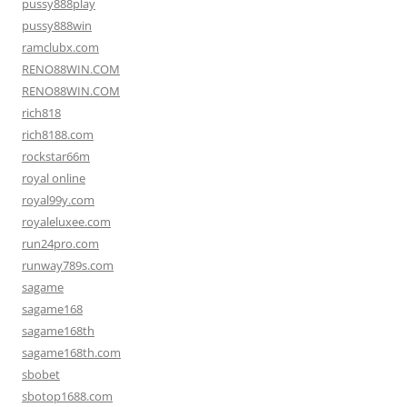
pussy888play
pussy888win
ramclubx.com
RENO88WIN.COM
RENO88WIN.COM
rich818
rich8188.com
rockstar66m
royal online
royal99y.com
royaleluxee.com
run24pro.com
runway789s.com
sagame
sagame168
sagame168th
sagame168th.com
sbobet
sbotop1688.com