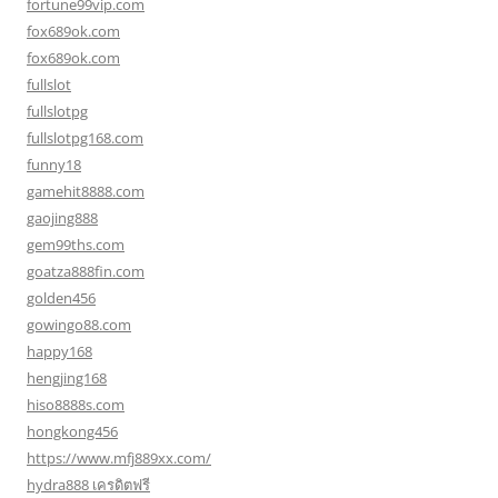
fortune99vip.com
fox689ok.com
fox689ok.com
fullslot
fullslotpg
fullslotpg168.com
funny18
gamehit8888.com
gaojing888
gem99ths.com
goatza888fin.com
golden456
gowingo88.com
happy168
hengjing168
hiso8888s.com
hongkong456
https://www.mfj889xx.com/
hydra888 เครดิตฟรี