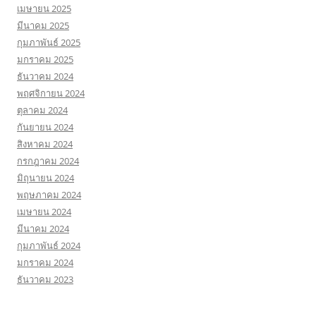
เมษายน 2025
มีนาคม 2025
กุมภาพันธ์ 2025
มกราคม 2025
ธันวาคม 2024
พฤศจิกายน 2024
ตุลาคม 2024
กันยายน 2024
สิงหาคม 2024
กรกฎาคม 2024
มิถุนายน 2024
พฤษภาคม 2024
เมษายน 2024
มีนาคม 2024
กุมภาพันธ์ 2024
มกราคม 2024
ธันวาคม 2023