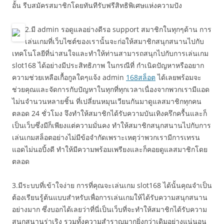
อั้น รีบสมัครสมาชิกโดยทันทีรับฟรีสิทธิพิเศษแห่งความปัง
2.มี admin รอดูแลอย่างดีรอ support สมาชิกในทุกๆด้าน การ
เล่นเกมที่เว็บไซต์ของเรานั้นจะก่อให้สมาชิกสนุกสนานไปกับ
เทคโนโลยีที่น่าสนใจและทำให้ท่านสามารถสนุกไปกับการเล่นเกม
slot168 ได้อย่างมีประสิทธิภาพ ในกรณีที่ กำเนิดปัญหาหรืออยาก
ความช่วยเหลือเกื้อกูลใดๆแจ้ง admin
168สล็อต
ได้เลยพร้อมจะ
ช่วยคุณและจัดการกับปัญหาในทุกที่ทุกเวลาเนื่องจากพวกเรามีแอด
ไม่นจำนวนหลายชิ้น ที่เปลี่ยนหมุนเวียนกันมาดูแลสมาชิกทุกคน
ตลอด 24 ชั่วโมง จึงทำให้สมาชิกได้รับความบันเทิงครึกครื้นและก็
เป็นเว็บซึ่งมีก็เพียงแต่ความมั่นคง ทำให้สมาชิกสนุกสนานไปกับการ
เล่นเกมสล็อตอย่างไม่มีข้อจำกัดเพราะเหตุว่าพวกเรามีการเทรน
แอดไม่นอปิ้งดี ทำให้มีความพร้อมเพรียงและก็คอยดูแลสมาชิกโดย
ตลอด
3.มีระบบที่เข้าใจง่าย การที่คุณจะเล่นเกม slot168 ได้นั้นคุณจำเป็น
ต้องเรียนรู้ต้นแบบสำหรับเพื่อการเล่นเกมให้ได้รับความสนุกสนาน
อย่างมาก ซึ่งบอกได้เลยว่าที่นี่เป็นเว็บที่จะทำให้สมาชิกได้รับความ
สนุกสนานร่าเริง รวมทั้งความสำราญมากยิ่งกว่าเดิมอย่างแน่นอน