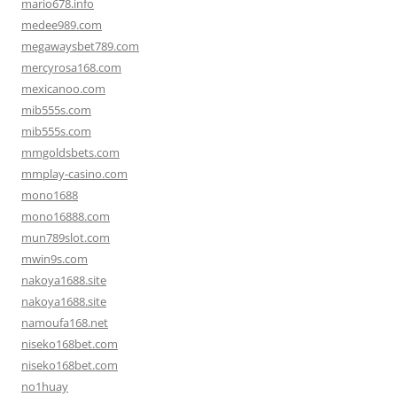
mario678.info
medee989.com
megawaysbet789.com
mercyrosa168.com
mexicanoo.com
mib555s.com
mib555s.com
mmgoldsbets.com
mmplay-casino.com
mono1688
mono16888.com
mun789slot.com
mwin9s.com
nakoya1688.site
nakoya1688.site
namoufa168.net
niseko168bet.com
niseko168bet.com
no1huay