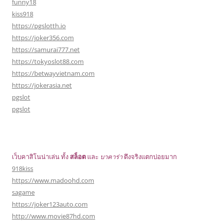
funny18
kiss918
https://pgslotth.io
https://joker356.com
https://samurai777.net
https://tokyoslot88.com
https://betwayvietnam.com
https://jokerasia.net
pgslot
pgslot
เว็บคาสิโนน่าเล่น ทั้ง
สล็อต
และ
บาคาร่า
ตึงจริงแตกบ่อยมาก
918kiss
https://www.madoohd.com
sagame
https://joker123auto.com
http://www.movie87hd.com