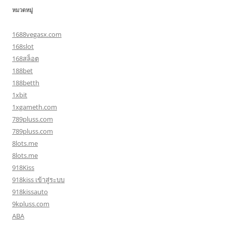
หมวดหมู่
1688vegasx.com
168slot
168สล็อต
188bet
188betth
1xbit
1xgameth.com
789pluss.com
789pluss.com
8lots.me
8lots.me
918Kiss
918kiss เข้าสู่ระบบ
918kissauto
9kpluss.com
ABA