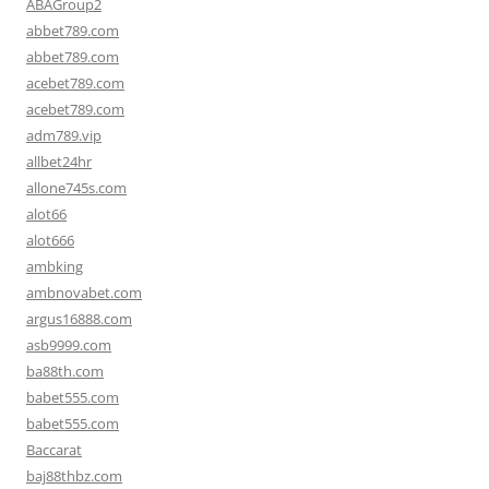
ABAGroup2
abbet789.com
abbet789.com
acebet789.com
acebet789.com
adm789.vip
allbet24hr
allone745s.com
alot66
alot666
ambking
ambnovabet.com
argus16888.com
asb9999.com
ba88th.com
babet555.com
babet555.com
Baccarat
baj88thbz.com