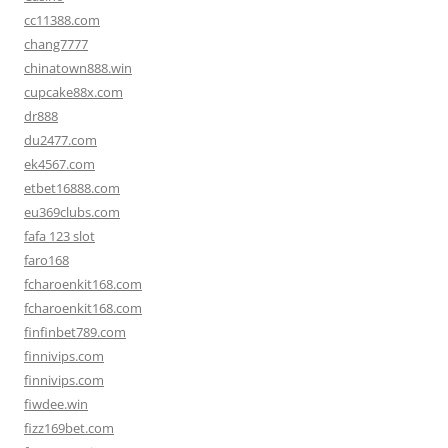
cc11388.com
chang7777
chinatown888.win
cupcake88x.com
dr888
du2477.com
ek4567.com
etbet16888.com
eu369clubs.com
fafa 123 slot
faro168
fcharoenkit168.com
fcharoenkit168.com
finfinbet789.com
finnivips.com
finnivips.com
fiwdee.win
fizz169bet.com