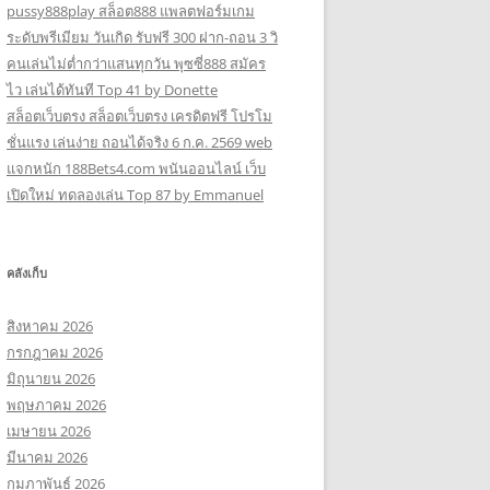
pussy888play สล็อต888 แพลตฟอร์มเกม
ระดับพรีเมียม วันเกิด รับฟรี 300 ฝาก-ถอน 3 วิ
คนเล่นไม่ต่ำกว่าแสนทุกวัน พุซซี่888 สมัคร
ไว เล่นได้ทันที Top 41 by Donette
สล็อตเว็บตรง สล็อตเว็บตรง เครดิตฟรี โปรโม
ชั่นแรง เล่นง่าย ถอนได้จริง 6 ก.ค. 2569 web
แจกหนัก 188Bets4.com พนันออนไลน์ เว็บ
เปิดใหม่ ทดลองเล่น Top 87 by Emmanuel
คลังเก็บ
สิงหาคม 2026
กรกฎาคม 2026
มิถุนายน 2026
พฤษภาคม 2026
เมษายน 2026
มีนาคม 2026
กุมภาพันธ์ 2026