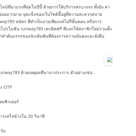
ที่มาแรงที่สุดในปีนี้ ด้วยการให้บริการครบวงจร ทั้งยัง คา
มนิยมมากมาย จุดแข็งของเว็บไซต์นี้อยู่ที่ความสะดวกสบาย
y789 สมัคร ที่ทำเป็นง่ายเพียงแค่ไม่กี่ขั้นตอน หรือการ
ับโปรโมชั่น runway789 เครดิตฟรี ที่แจกให้สมาชิกใหม่รวมทั้ง
ลือกลำดับแรกๆของนักเดิมพันที่ต้องการความมั่นคงและยั่งยืน
 runway789 ด้วยเหตุผลที่นานาประการ ตัวอย่างเช่น:
รอง OTP
คอมพิวเตอร์
รเสร็จข้างใน 30 วินาที
วัน