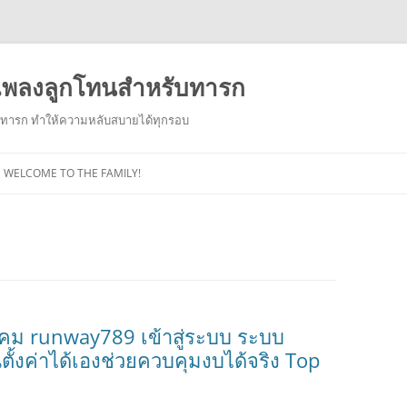
์เพลงลูกโทนสำหรับทารก
ับทารก ทำให้ความหลับสบายได้ทุกรอบ
ข้าม
ไป
WELCOME TO THE FAMILY!
ยัง
เนื้อหา
คม runway789 เข้าสู่ระบบ ระบบ
นตั้งค่าได้เองช่วยควบคุมงบได้จริง Top