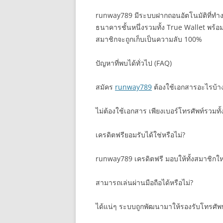
runway789 มีระบบฝากถอนอัตโนมัติที่ทำงาน
ธนาคารชั้นหนึ่งรวมทั้ง True Wallet พร
สมาชิกจะถูกเก็บเป็นความลับ 100%
ปัญหาที่พบได้ทั่วไป (FAQ)
สมัคร
runway789
ต้องใช้เอกสารอะไรบ้า
ไม่ต้องใช้เอกสาร เพียงเบอร์โทรศัพท์รวมทั
เครดิตฟรียอมรับได้ใช่หรือไม่?
runway789 เครดิตฟรี มอบให้ทั้งสมาชิกใหม่ร
สามารถเล่นผ่านมือถือได้หรือไม่?
ได้แน่ๆ ระบบถูกพัฒนามาให้รองรับโทรศัพท์ม