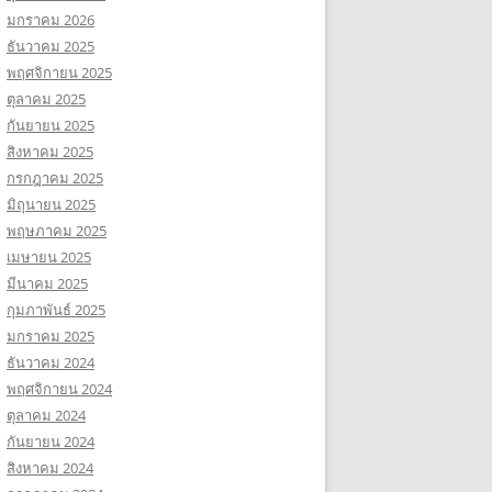
มกราคม 2026
ธันวาคม 2025
พฤศจิกายน 2025
ตุลาคม 2025
กันยายน 2025
สิงหาคม 2025
กรกฎาคม 2025
มิถุนายน 2025
พฤษภาคม 2025
เมษายน 2025
มีนาคม 2025
กุมภาพันธ์ 2025
มกราคม 2025
ธันวาคม 2024
พฤศจิกายน 2024
ตุลาคม 2024
กันยายน 2024
สิงหาคม 2024