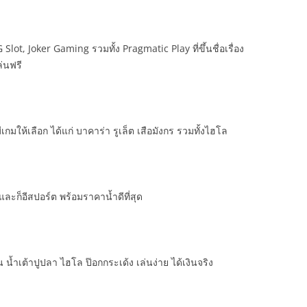
lot, Joker Gaming รวมทั้ง Pragmatic Play ที่ขึ้นชื่อเรื่อง
่นฟรี
กมให้เลือก ได้แก่ บาคาร่า รูเล็ต เสือมังกร รวมทั้งไฮโล
ละก็อีสปอร์ต พร้อมราคาน้ำดีที่สุด
น้ำเต้าปูปลา ไฮโล ป๊อกกระเด้ง เล่นง่าย ได้เงินจริง