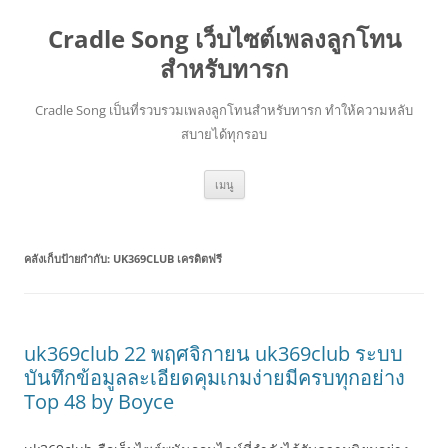
Cradle Song เว็บไซต์เพลงลูกโทน
สำหรับทารก
Cradle Song เป็นที่รวบรวมเพลงลูกโทนสำหรับทารก ทำให้ความหลับ
สบายได้ทุกรอบ
ข้าม
เมนู
ไป
ยัง
เนื้อหา
คลังเก็บป้ายกำกับ:
UK369CLUB เครดิตฟรี
uk369club 22 พฤศจิกายน uk369club ระบบ
บันทึกข้อมูลละเอียดคุมเกมง่ายมีครบทุกอย่าง
Top 48 by Boyce