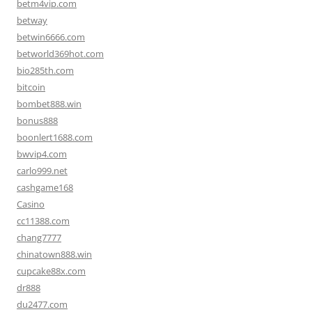
betm4vip.com
betway
betwin6666.com
betworld369hot.com
bio285th.com
bitcoin
bombet888.win
bonus888
boonlert1688.com
bwvip4.com
carlo999.net
cashgame168
Casino
cc11388.com
chang7777
chinatown888.win
cupcake88x.com
dr888
du2477.com