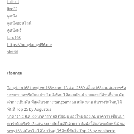
fullslot
live22
ดูหนัง
ดูหนังออนไลน์
ดูหนังฟรี
faro168
https://hongkong456.me
slot66
เรื่องล่าสุด
Tangtem168 tangtem168e.com 13 ส.ค. 2569 สล็อต168 เกมสดภาพชัด
บรรยากาศพรีเมียม ฝากไม่ถึงร้อย ได้สอยตังแน่ จ่ายตรง กี่ล้านก็จ่าย คุ้ม
ค่าการเดิมพัน ที่สุดในวงการ tangtem168 สมัครง่าย ลุ้นรางวัลใหญ่ได้
ทันที Top 25 by Augustus
บาคาร่า 2 ส.ค. 69 บาคาร่า168 เปิดมุมมองใหม่ของเกมบาคาร่า เซียนบา
คาร่าตัวจริงรับ 3 แสน ระบบอัตโนมัติเจ้าแรก สัมผัสโต๊ะสดระดับพรีเมียม
sexy168 สมัครไว ได้โปรใหญ่ ใช้สิทธิ์ทันใจ Top 25 by Adalberto