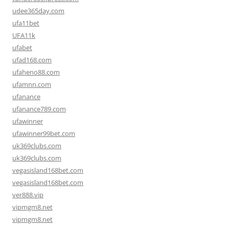
udee365day.com
ufa11bet
UFA11k
ufabet
ufad168.com
ufaheno88.com
ufamnn.com
ufanance
ufanance789.com
ufawinner
ufawinner99bet.com
uk369clubs.com
uk369clubs.com
vegasisland168bet.com
vegasisland168bet.com
ver888.vip
vipmgm8.net
vipmgm8.net