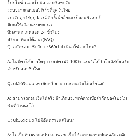
โปรโมชั่นและโบนัสแจกจริงทุกวัน
ระบบฝากถอนออโต้เร็วที่สุดในไทย
รองรับทุกวัสดุอุปกรณ์ อีกทั้งมือถือและก็คอมพิวเตอร์
มีเกมให้เลือกครบทุกแนว
ทีมงานดูแลตลอด 24 ชั่วโมง
ปริศนาที่พบได้มาก (FAQ)
Q: สมัครสมาชิกกับ uk369club มีค่าใช้จ่ายไหม?
A: ไม่มีค่าใช้จ่ายใดๆการสมัครฟรี 100% และยังได้รับโบนัสต้อนรับ
สำหรับสมาชิกใหม่
Q: uk369club เครดิตฟรี สามารถถอนเงินได้หรือไม่?
A: สามารถถอนเงินได้จริง ถ้าเกิดประพฤติตามข้อจำกัดของโปรโม
ชั่นที่กำหนดไว้
Q: uk369club ไม่มีอันตรายแค่ไหน?
A: ไม่เป็นอันตรายแน่นอน เพราะเว็บใช้ระบบความปลอดภัยระดับ