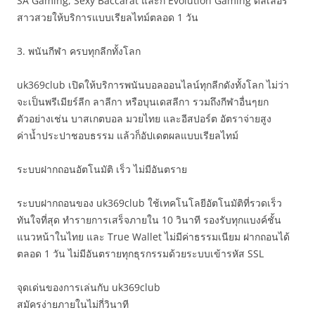
SA Gaming, Sexy Baccarat และก็ Evolution Gaming ดีลเลอร์
สาวสวยให้บริการแบบเรียลไทม์ตลอด 1 วัน
3. พนันกีฬา ครบทุกลีกทั้งโลก
uk369club เปิดให้บริการพนันบอลออนไลน์ทุกลีกดังทั้งโลก ไม่ว่า
จะเป็นพรีเมียร์ลีก ลาลีกา หรือบุนเดสลีกา รวมถึงกีฬาอื่นๆยก
ตัวอย่างเช่น บาสเกตบอล มวยไทย และอีสปอร์ต อัตราจ่ายสูง
ค่าน้ำประปาชอบธรรม แล้วก็อัปเดตผลแบบเรียลไทม์
ระบบฝากถอนอัตโนมัติ เร็ว ไม่มีอันตราย
ระบบฝากถอนของ uk369club ใช้เทคโนโลยีอัตโนมัติที่รวดเร็ว
ทันใจที่สุด ทำรายการเสร็จภายใน 10 วินาที รองรับทุกแบงค์ชั้น
แนวหน้าในไทย และ True Wallet ไม่มีค่าธรรมเนียม ฝากถอนได้
ตลอด 1 วัน ไม่มีอันตรายทุกธุรกรรมด้วยระบบเข้ารหัส SSL
จุดเด่นของการเล่นกับ uk369club
สมัครง่ายภายในไม่กี่วินาที