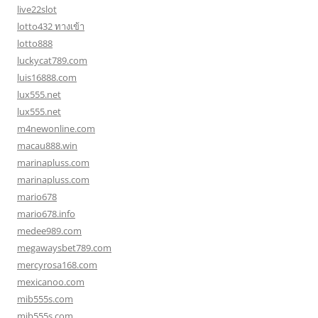
live22slot
lotto432 ทางเข้า
lotto888
luckycat789.com
luis16888.com
lux555.net
lux555.net
m4newonline.com
macau888.win
marinapluss.com
marinapluss.com
mario678
mario678.info
medee989.com
megawaysbet789.com
mercyrosa168.com
mexicanoo.com
mib555s.com
mib555s.com