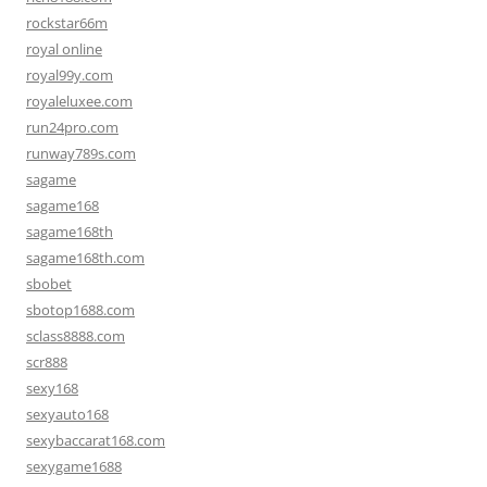
rockstar66m
royal online
royal99y.com
royaleluxee.com
run24pro.com
runway789s.com
sagame
sagame168
sagame168th
sagame168th.com
sbobet
sbotop1688.com
sclass8888.com
scr888
sexy168
sexyauto168
sexybaccarat168.com
sexygame1688