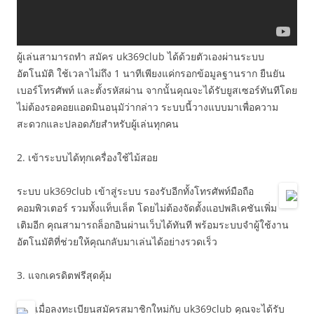
ผู้เล่นสามารถทำ สมัคร uk369club ได้ด้วยตัวเองผ่านระบบ
อัตโนมัติ ใช้เวลาไม่ถึง 1 นาทีเพียงแค่กรอกข้อมูลฐานราก ยืนยัน
เบอร์โทรศัพท์ และตั้งรหัสผ่าน จากนั้นคุณจะได้รับยูสเซอร์ทันทีโดย
ไม่ต้องรอคอยแอดมินอนุมัว่ากล่าว ระบบนี้วางแบบมาเพื่อความ
สะดวกและปลอดภัยสำหรับผู้เล่นทุกคน
2. เข้าระบบได้ทุกเครื่องใช้ไม้สอย
ระบบ uk369club เข้าสู่ระบบ รองรับอีกทั้งโทรศัพท์มือถือ
คอมพิวเตอร์ รวมทั้งแท็บเล็ต โดยไม่ต้องจัดตั้งแอปพลิเคชันเพิ่ม
เติมอีก คุณสามารถล็อกอินผ่านเว็บได้ทันที พร้อมระบบจำผู้ใช้งาน
อัตโนมัติที่ช่วยให้คุณกลับมาเล่นได้อย่างรวดเร็ว
3. แจกเครดิตฟรีสุดคุ้ม
เมื่อลงทะเบียนสมัครสมาชิกใหม่กับ uk369club คุณจะได้รับ