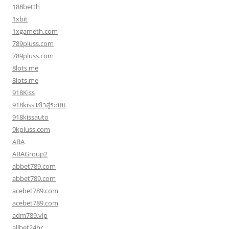
188betth
1xbit
1xgameth.com
789pluss.com
789pluss.com
8lots.me
8lots.me
918Kiss
918kiss เข้าสู่ระบบ
918kissauto
9kpluss.com
ABA
ABAGroup2
abbet789.com
abbet789.com
acebet789.com
acebet789.com
adm789.vip
allbet24hr