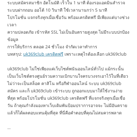
ระบบสมัครสมาชิก อัตโนมัติ เร็วใน 1 นาที ต้องรอแอดมินสำรวจ
ระบบฝากถอน ออโต้ 10 วินาที ใช้เวลานานกว่า 5 นาที
โปรโมชั่น แจกจริงทุกเมื่อเชื่อวัน พร้อมเครดิตฟรี มีเพียงแต่บางช่วง
เวลา
ความปลอดภัย เข้ารหัส SSL ไม่เป็นอันตรายสูงสุด ไม่มีระบบปกป้อง
ข้อมูล
การให้บริการ ตลอด 24 ชั่วโมง จำกัดเวลาทำการ
บทสรุป:
uk369club เครดิตฟรี
เพราะเหตุไรต้องเลือก uk369club
uk369club ไม่ใช่เพียงแค่เว็บไซต์พนันออนไลน์ทั่วไป แม้กระนั้น
เป็นเว็บไซต์ตรงศูนย์รวมความเบิกบานใจครบวงจรเอาไว้ในที่เดียว
ไม่ว่าจะเป็นสล็อต คาสิโน หรือกีฬาออนไลน์ ระบบ uk369club
สมัคร และก็ uk369club เข้าระบบ ถูกออกแบบมาให้ใช้งานง่าย
ที่สุด พร้อมโปรโมชั่น uk369club เครดิตฟรี ที่แจกจริงทุกเมื่อเชื่อ
วัน ถ้าคุณกำลังมองหาเว็บเดิมพันป้อมปราการอาจจะ ไม่มีอันตราย
แล้วก็ได้ผลตอบแทนคุ้มที่สุด ที่นี่คือคำตอบที่คุณไม่สมควรพลาด
…