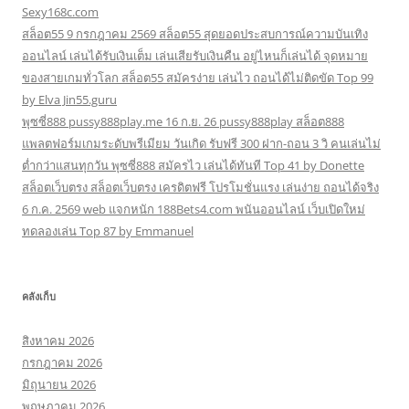
Sexy168c.com
สล็อต55 9 กรกฎาคม 2569 สล็อต55 สุดยอดประสบการณ์ความบันเทิง
ออนไลน์ เล่นได้รับเงินเต็ม เล่นเสียรับเงินคืน อยู่ไหนก็เล่นได้ จุดหมาย
ของสายเกมทั่วโลก สล็อต55 สมัครง่าย เล่นไว ถอนได้ไม่ติดขัด Top 99
by Elva Jin55.guru
พุซซี่888 pussy888play.me 16 ก.ย. 26 pussy888play สล็อต888
แพลตฟอร์มเกมระดับพรีเมียม วันเกิด รับฟรี 300 ฝาก-ถอน 3 วิ คนเล่นไม่
ต่ำกว่าแสนทุกวัน พุซซี่888 สมัครไว เล่นได้ทันที Top 41 by Donette
สล็อตเว็บตรง สล็อตเว็บตรง เครดิตฟรี โปรโมชั่นแรง เล่นง่าย ถอนได้จริง
6 ก.ค. 2569 web แจกหนัก 188Bets4.com พนันออนไลน์ เว็บเปิดใหม่
ทดลองเล่น Top 87 by Emmanuel
คลังเก็บ
สิงหาคม 2026
กรกฎาคม 2026
มิถุนายน 2026
พฤษภาคม 2026