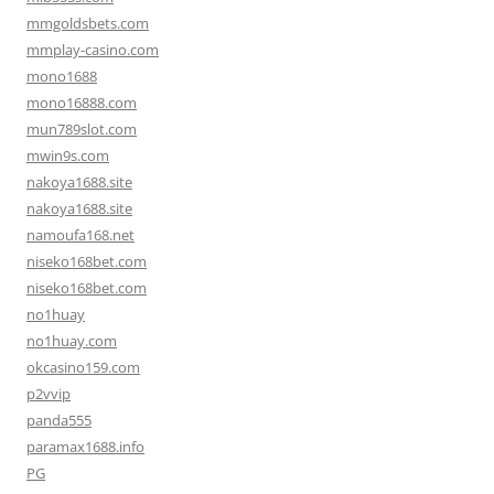
mmgoldsbets.com
mmplay-casino.com
mono1688
mono16888.com
mun789slot.com
mwin9s.com
nakoya1688.site
nakoya1688.site
namoufa168.net
niseko168bet.com
niseko168bet.com
no1huay
no1huay.com
okcasino159.com
p2vvip
panda555
paramax1688.info
PG