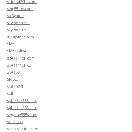
shinobi24hr.com
sing55fun.com
six9game
sky2899.com
sky2899.com
sl99games.com
Slot
Slot Online
slot1111ok.com
slot1111ok.com
slot168
Slotxo
slotxo24hr
soibet
spbetflik888.com
spbetflik888.com
sqgame555s.com
sretthi99
ssc915casino.com