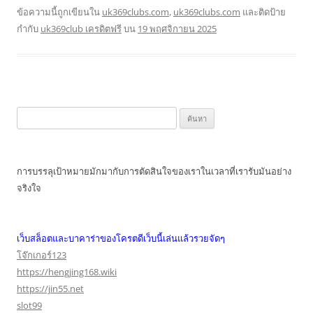
ข้อความนี้ถูกเขียนใน
uk369clubs.com
,
uk369clubs.com
และติดป้าย
กำกับ
uk369club เครดิตฟรี
บน
19 พฤศจิกายน 2025
ค้นหา
สำหรับ:
การบรรลุเป้าหมายมักมากับการตัดสินใจของเราในเวลาที่เรารับมันอย่าง
จริงใจ
เว็บสล็อตและบาคาร่าของโครตดีเว็บนี้เล่นแล้วรวยจัดๆ
โจ๊กเกอร์123
https://hengjing168.wiki
https://jin55.net
slot99