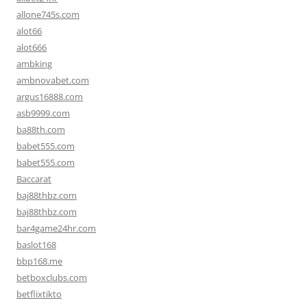
allone745s.com
alot66
alot666
ambking
ambnovabet.com
argus16888.com
asb9999.com
ba88th.com
babet555.com
babet555.com
Baccarat
baj88thbz.com
baj88thbz.com
bar4game24hr.com
baslot168
bbp168.me
betboxclubs.com
betflixtikto