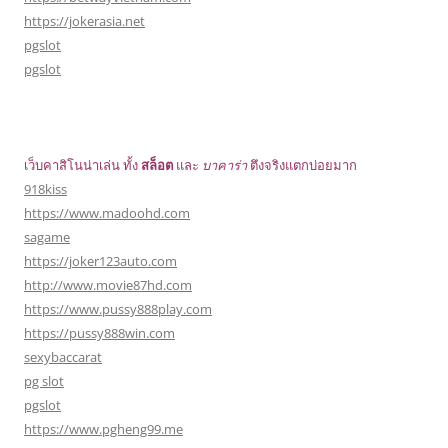
https://jokerasia.net
pgslot
pgslot
เว็บคาสิโนน่าเล่น ทั้ง
สล็อต
และ
บาคาร่า
ตึงจริงแตกบ่อยมาก
918kiss
https://www.madoohd.com
sagame
https://joker123auto.com
http://www.movie87hd.com
https://www.pussy888play.com
https://pussy888win.com
sexybaccarat
pg slot
pgslot
https://www.pgheng99.me