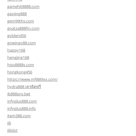
gamehit8888.com
gaojing888
gem99ths.com
goatza888fin.com
golden456
gowingo88.com
happy168
hengjing168
hiso8888s.com
hongkong456
https://www.mfj889xx.com/
hydra888 เครดิตฟรี
ib888pro.bet
infyplus888.com
infyplus888.info
item388.com
Jili
Jilislot