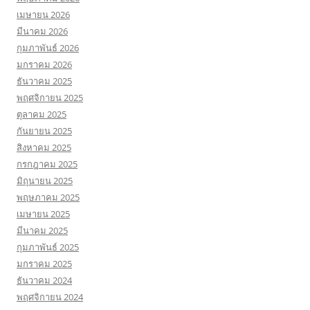
เมษายน 2026
มีนาคม 2026
กุมภาพันธ์ 2026
มกราคม 2026
ธันวาคม 2025
พฤศจิกายน 2025
ตุลาคม 2025
กันยายน 2025
สิงหาคม 2025
กรกฎาคม 2025
มิถุนายน 2025
พฤษภาคม 2025
เมษายน 2025
มีนาคม 2025
กุมภาพันธ์ 2025
มกราคม 2025
ธันวาคม 2024
พฤศจิกายน 2024