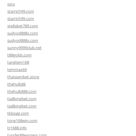
ssru
starrich99.com
starrich99.com
stellabet789.com
sudyod888s.com
sudyod888s.com
sunny9999club.net
t88golds.com
tangtem168
temmax69
thaisiambet.store
thehulk88
thehulk888.com
tia8kingbet.com
tia8kingbet.com
tkbpgg.com
tong168win.com
tr1688.info
tunder88express.com