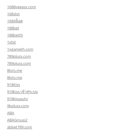
1688vegasx.com
168slot
168สล็อต
188bet
188betth
1xbit
1xgameth.com
789pluss.com
789pluss.com
8lots.me
8lots.me
918Kiss
918kiss เข้าสู่ระบบ
918kissauto
9kpluss.com
ABA
ABAGroup2
abbet789.com