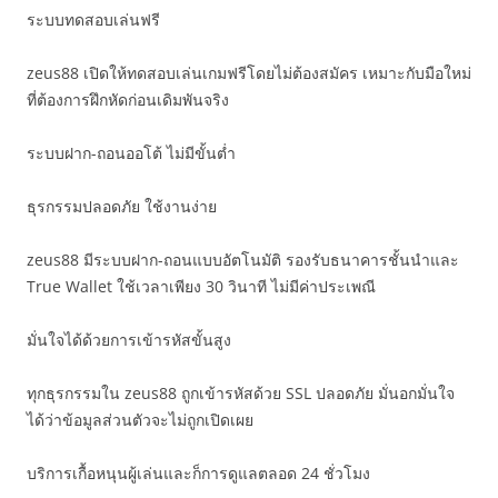
ระบบทดสอบเล่นฟรี
zeus88 เปิดให้ทดสอบเล่นเกมฟรีโดยไม่ต้องสมัคร เหมาะกับมือใหม่
ที่ต้องการฝึกหัดก่อนเดิมพันจริง
ระบบฝาก-ถอนออโต้ ไม่มีขั้นต่ำ
ธุรกรรมปลอดภัย ใช้งานง่าย
zeus88 มีระบบฝาก-ถอนแบบอัตโนมัติ รองรับธนาคารชั้นนำและ
True Wallet ใช้เวลาเพียง 30 วินาที ไม่มีค่าประเพณี
มั่นใจได้ด้วยการเข้ารหัสขั้นสูง
ทุกธุรกรรมใน zeus88 ถูกเข้ารหัสด้วย SSL ปลอดภัย มั่นอกมั่นใจ
ได้ว่าข้อมูลส่วนตัวจะไม่ถูกเปิดเผย
บริการเกื้อหนุนผู้เล่นและก็การดูแลตลอด 24 ชั่วโมง