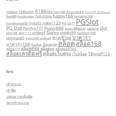
918Kiss
188betth
168slot
faro168
fcharoenkit
FinniVIP เข้าสู่ระบบ
happy168
fullslotpg
fox689
hengjing168
fox689 สมัคร
PGSlot
Joker123
jinda55
hongkong456
PG
pg77
PG Slot
Pussy888
Slot
PunPro777
pussy888play
sagame
Slotxo
sretthi99
slot168
slot1111 เครดิตฟรี
tangtem168
บาคาร่า
ทางเข้าpg
temmax69
thehulk88 เครดิตฟรี
สล็อต
สล็อต168
บาคาร่า168
ปั่นแตก66
ปั่นสล็อต
สล็อต888
สล็อตpg
สล็อต777
สล็อตออนไลน์
สล็อตเครดิตฟรี
สล็อตเว็บตรง
โจ๊กเกอร์123
เว็บสล็อต
นิยาม
เข้าสู่ระบบ
เข้าฟีด
แสดงความเห็นฟีด
WordPress.org