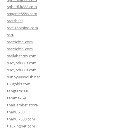
spbetflik888.com
sqgame555s.com
sretthi99
ssc915casino.com
ssru
starrich99.com
starrich99.com
stellabet789.com
sudyod888s.com
sudyod888s.com
sunny9999club.net
t88golds.com
tangtem168
temmax69
thaisiambet.store
thehulk88
thehulk888.com
tia8kingbet.com