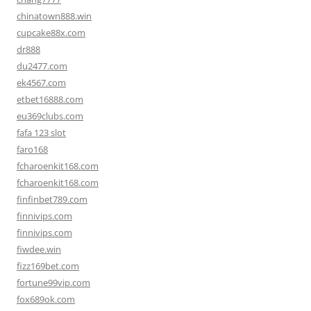
chinatown888.win
cupcake88x.com
dr888
du2477.com
ek4567.com
etbet16888.com
eu369clubs.com
fafa 123 slot
faro168
fcharoenkit168.com
fcharoenkit168.com
finfinbet789.com
finnivips.com
finnivips.com
fiwdee.win
fizz169bet.com
fortune99vip.com
fox689ok.com