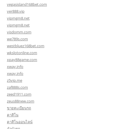
vegasisland168bet.com
ver888.vip
vipmgm8.net
vipmgm8.net
visdomm.com
we789s.com
westbluez168bet.com
wkslotonline.com
xpay88game.com
xway.info
xway.info
z5vip.me
zaf888s.com
zeed1911.com
zeus88new.com
ขายทะเบียนรถ
คาสิโน
คาสิโนออนไลน์
จำนำรถ