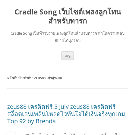
Cradle Song เว็บไซต์เพลงลูกโทน
สำหรับทารก
Cradle Song เป็นที่รวบรวมเพลงลูกโทนสำหรับทารก ทำให้ความหลับ
สบายได้ทุกรอบ
ข้าม
เมนู
ไป
ยัง
เนื้อหา
คลังเก็บป้ายกำกับ:
ZEUS88 เข้าสู่ระบบ
zeus88 เครดิตฟรี 5 July zeus88 เครดิตฟรี
สล็อตเล่นเพลินโหลดไวทันใจได้เงินจริงทุกเกม
Top 92 by Brenda