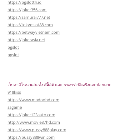
https://pgslotth.io
https://joker356.com
https://samurai777.net
https://tokyoslot88.com
https://betwayvietnam.com
https://jokerasia.net
pgslot
pgslot
เว็บคาสิโนน่าเล่น ทั้ง
สล็อต
และ
บาคาร่า
ตึงจริงแตกบ่อยมาก
918kiss
https://www.madoohd.com
sagame
https://joker123auto.com
http://www.movie87hd.com
https://www.pussy888play.com
https://pussy888win.com