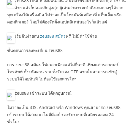
zeus88 เป็นเว็บเดิมพันออนไลน์ที่มาพร้อมระบบที่ล้ำยุค ใช้งาน
ง่าย แล้วก็ปลอดภัยสูงสุด ผู้เล่นสามารถเข้าถึงเกมต่างๆได้จาก
ทุกเครื่องไม้เครื่องมือ ไม่ว่าจะเป็นโทรศัพท์เคลื่อนที่ แท็บเล็ต หรือ
คอมพิวเตอร์ โดยไม่ต้องจัดตั้งแอปพลิเคชันอะไรก็แล้วแต่
เริ่มต้นง่ายกับ
zeus88 สมัคร
ฟรี ไม่มีค่าใช้จ่าย
ขั้นตอนการลงทะเบียน zeus88
การ zeus88 สมัคร ใช้เวลาเพียงแต่ไม่กี่นาที เพียงแต่กรอกเบอร์
โทรศัพท์ ตั้งรหัสผ่าน รวมทั้งรับรอง OTP จากนั้นสามารถเข้าสู่
ระบบได้โดยทันที ไม่ต้องใช้เอกสารใดๆ
zeus88 เข้าระบบ ได้ทุกอุปกรณ์
ไม่ว่าจะเป็น iOS, Android หรือ Windows คุณสามารถ zeus88
เข้าระบบ ได้สะดวก ไม่มีดีเลย์ รองรับระบบที่เสถียรตลอด 24
ชั่วโมง