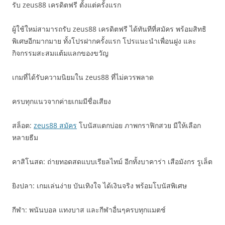
รับ zeus88 เครดิตฟรี ตั้งแต่ครั้งแรก
ผู้ใช้ใหม่สามารถรับ zeus88 เครดิตฟรี ได้ทันทีที่สมัคร พร้อมสิทธิ
พิเศษอีกมากมาย ทั้งโปรฝากครั้งแรก โปรแนะนำเพื่อนฝูง และ
กิจกรรมสะสมแต้มแลกของขวัญ
เกมที่ได้รับความนิยมใน zeus88 ที่ไม่ควรพลาด
ครบทุกแนวจากค่ายเกมมีชื่อเสียง
สล็อต:
zeus88 สมัคร
โบนัสแตกบ่อย ภาพกราฟิกสวย มีให้เลือก
หลายธีม
คาสิโนสด: ถ่ายทอดสดแบบเรียลไทม์ อีกทั้งบาคาร่า เสือมังกร รูเล็ต
ยิงปลา: เกมเล่นง่าย บันเทิงใจ ได้เงินจริง พร้อมโบนัสพิเศษ
กีฬา: พนันบอล แทงบาส และกีฬาอื่นๆครบทุกแมตช์