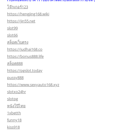
โจ๊กเกอร์123
https://hengjing168.wiki
https://jin55.net
slot99
slot66
สล็อตเว็บตรง
https://judhai168.co
https://bonus888.life
สล็อต888
https://pgslot.today
pussy888
https://www.sexyauto168.xyz
slotxo24hr
slotpg
หนังโป๊ไทย
1xbetth
funny18
kiss918