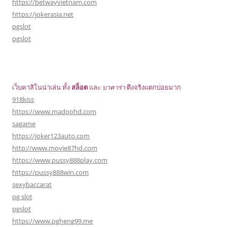
https://betwayvietnam.com
https://jokerasia.net
pgslot
pgslot
เว็บคาสิโนน่าเล่น ทั้ง
สล็อต
และ
บาคาร่า
ตึงจริงแตกบ่อยมาก
918kiss
https://www.madoohd.com
sagame
https://joker123auto.com
http://www.movie87hd.com
https://www.pussy888play.com
https://pussy888win.com
sexybaccarat
pg slot
pgslot
https://www.pgheng99.me