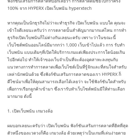
ฟังก์ชันเสริมการตลาดที่บอกเลยว่า การตลาดดีมีชัยไปกว่าครึ่ง
100% จาก HYPERX เปิดเว็บพนัน hyperxtech
หากคุณเป็นนักธุรกิจไม่ว่าจะทำธุรกิจ เปิดเว็บพนัน แบบใด คุณจะ
เข้าใจดีเลยนะครับว่า การตลาดนั้นสำคัญมากมากแค่ไหน การทำ
ธุรกิจเปิดเว็บพนันก็ไม่ต่างกันเลยนะครับ เพราะว่าในขณะนี้
เว็บไซต์พนันออนไลน์มีมากกว่า 1,000 เว็บเข้าไปแล้ว การ รับทำ
เว็บพนัน แบบเดิมๆที่เปิดให้บริการเกมแต่เพียงประการใดน้อยเกิน
ไปอีกต่อไป ทำให้เจ้าของเว็บจำเป็นที่จะต้องอุตสาหะลงทุนกับ
แนวทางการทำการตลาดเพื่อเว็บไซต์เป็นที่รู้จักและที่สนใจสำหรับ
เหล่านักพนันด้วย ซึ่งฟังก์ชันเสริมการตลาดของเรา HYPERX ก็
ดีไซน์มาเพื่อให้คุณสามารถเลือกได้เลยว่า จะใช้ฟังก์ชันใดสำหรับ
เพื่อการเรียกลูกค้าเข้ามา ซึ่งเรารับทำเว็บไซต์พนันมีให้ท่านเลือก
มากมาย ดังนี้
1. เปิดเว็บพนัน เกมวงล้อ
ผมบอกเลยนะครับว่า เปิดเว็บพนัน ฟังก์ชันเสริมการตลาดที่ฮิตที่สุด
ตัวหนึ่งของแวดวงก็คือ เกมวงล้อ ด้วยเหตุว่าเป็นเกมที่เล่นง่ายดาย