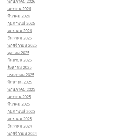
พฤษภาคม 2026
เมษายน 2026
มีนาคม 2026
กุมภาพันธ์ 2026
มกราคม 2026
ธันวาคม 2025
พฤศจิกายน 2025
ตุลาคม 2025
กันยายน 2025
สิงหาคม 2025
กรกฎาคม 2025
มิถุนายน 2025
พฤษภาคม 2025
เมษายน 2025
มีนาคม 2025
กุมภาพันธ์ 2025
มกราคม 2025
ธันวาคม 2024
พฤศจิกายน 2024