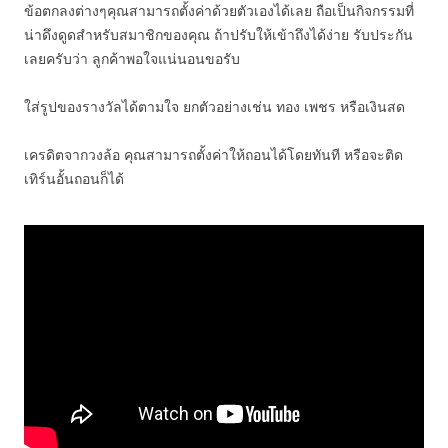
ข้อตกลงต่างๆคุณสามารถตั้งค่าด้วยตัวเองได้เลย ถือเป็นกิจกรรมที่
น่าดึงดูดสำหรับสมาชิกของคุณ ถ้าปรับให้เข้าถึงได้ง่าย รับประกัน
เลยครับว่า ลูกค้าพอใจแน่นอนขอรับ
ใส่รูปของรางวัลได้ตามใจ ยกตัวอย่างเช่น ทอง เพชร หรือเงินสด
เครดิตจากวงล้อ คุณสามารถตั้งค่าให้ถอนได้โดยทันที หรือจะติด
เทิร์นอั้นถอนก็ได้