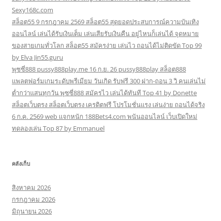
Sexy168c.com
สล็อต55 9 กรกฎาคม 2569 สล็อต55 สุดยอดประสบการณ์ความบันเทิง
ออนไลน์ เล่นได้รับเงินเต็ม เล่นเสียรับเงินคืน อยู่ไหนก็เล่นได้ จุดหมาย
ของสายเกมทั่วโลก สล็อต55 สมัครง่าย เล่นไว ถอนได้ไม่ติดขัด Top 99
by Elva Jin55.guru
พุซซี่888 pussy888play.me 16 ก.ย. 26 pussy888play สล็อต888
แพลตฟอร์มเกมระดับพรีเมียม วันเกิด รับฟรี 300 ฝาก-ถอน 3 วิ คนเล่นไม่
ต่ำกว่าแสนทุกวัน พุซซี่888 สมัครไว เล่นได้ทันที Top 41 by Donette
สล็อตเว็บตรง สล็อตเว็บตรง เครดิตฟรี โปรโมชั่นแรง เล่นง่าย ถอนได้จริง
6 ก.ค. 2569 web แจกหนัก 188Bets4.com พนันออนไลน์ เว็บเปิดใหม่
ทดลองเล่น Top 87 by Emmanuel
คลังเก็บ
สิงหาคม 2026
กรกฎาคม 2026
มิถุนายน 2026