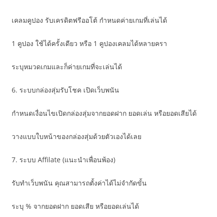
เคลมคูปอง รับเครดิตฟรีออโต้ กำหนดค่ายเกมที่เล่นได้
1 คูปอง ใช้ได้ครั้งเดียว หรือ 1 คูปองเคลมได้หลายครา
ระบุหมวดเกมและก็ค่ายเกมที่จะเล่นได้
6. ระบบกล่องสุ่มรับโชค เปิดเว็บพนัน
กำหนดเงื่อนไขเปิดกล่องสุ่มจากยอดฝาก ยอดเล่น หรือยอดเสียได้
วางแบบใบหน้าของกล่องสุ่มด้วยตัวเองได้เลย
7. ระบบ Affilate (แนะนำเพื่อนพ้อง)
รับทำเว็บพนัน คุณสามารถตั้งค่าได้ไม่จำกัดขั้น
ระบุ % จากยอดฝาก ยอดเสีย หรือยอดเล่นได้