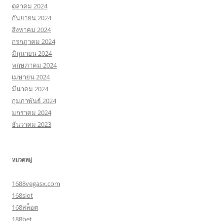
ตุลาคม 2024
กันยายน 2024
สิงหาคม 2024
กรกฎาคม 2024
มิถุนายน 2024
พฤษภาคม 2024
เมษายน 2024
มีนาคม 2024
กุมภาพันธ์ 2024
มกราคม 2024
ธันวาคม 2023
หมวดหมู่
1688vegasx.com
168slot
168สล็อต
188bet