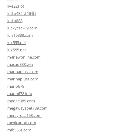
live22slot
lotto432 ทางเข้า
lotto888
luckycat789.com
luis16888.com
lux555.net
lux555.net
m4newonline.com
macau888.win
marinapluss.com
marinapluss.com
mario678
mario678.info
medee989.com
megawaysbet789.com
mercyrosa168.com
mexicanoo.com
mib555s.com