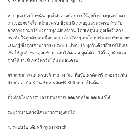
3. รับทำเว็บพนัน ระบบ Check-in ทุกวัน
หากคุณเปิดเว็บพนัน คุณก็จำต้องต้องการให้ลูกค้าของคุณเข้ามา
เล่นบ่อยๆจริงไหมล่ะนะครับ ซึ่งมันมีแน่ๆอยู่แล้วนะครับสำหรับ
ลูกค้าที่เข้ามาใช้บริการทุกเมื่อเชื่อวัน โดยเหตุนั้น คุณจึงจึงควร
กระตุ้นให้ลูกค้ากลุ่มนี้อยากเล่นไปเรื่อยๆเล่นไปทุกวันแบบที่พวกเขา
เล่นอยู่ ซึ่งคุณสามารถระบุระบบ Chick-in ทุกวันด้วยตัวเองได้เลย
เพื่อให้ลูกค้าของคุณเข้ามาเล่นได้ตลอด พูดได้ว่า ได้ใจลูกค้าของ
คุณให้มาเล่นทุกวี่ทุกวันได้แน่นอนครับ
ฝากตามกำหนด ครบปริมาณ N วัน เพื่อรับเครดิตฟรี ตัวอย่างเช่น
ฝากติดต่อกัน 3 วัน รับเครดิตฟรี 300 บาท เป็นต้น
ตั้งเงื่อนไขการรับเครดิตฟรีจากยอดฝากหรือยอดเล่นก็ได้
ระบุจำนวนครั้งที่สามารถรับสูงสุดได้
4. ระบบรับแต้มฟรี hyperxtech