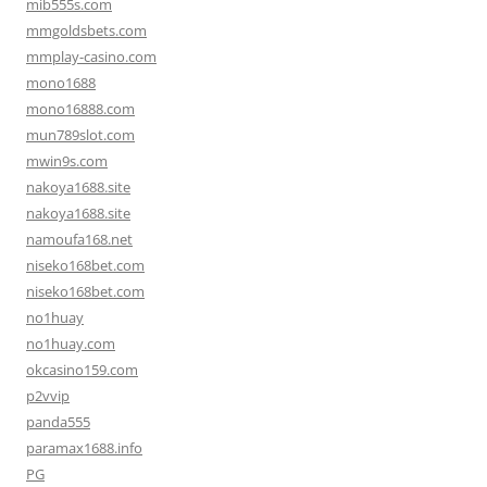
mib555s.com
mmgoldsbets.com
mmplay-casino.com
mono1688
mono16888.com
mun789slot.com
mwin9s.com
nakoya1688.site
nakoya1688.site
namoufa168.net
niseko168bet.com
niseko168bet.com
no1huay
no1huay.com
okcasino159.com
p2vvip
panda555
paramax1688.info
PG