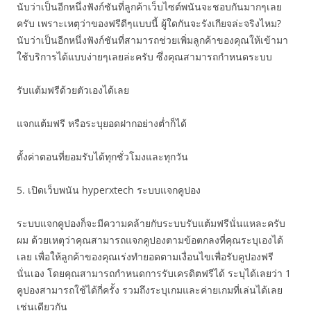
นับว่าเป็นอีกหนึ่งฟังก์ชันที่ลูกค้าเว็บไซต์พนันจะชอบกันมากๆเลย
ครับ เพราะเหตุว่าของฟรีดีๆแบบนี้ ผู้ใดกันจะรังเกียจล่ะจริงไหม?
นับว่าเป็นอีกหนึ่งฟังก์ชันที่สามารถช่วยเพิ่มลูกค้าของคุณให้เข้ามา
ใช้บริการได้แบบง่ายๆเลยล่ะครับ ซึ่งคุณสามารถกำหนดระบบ
รับแต้มฟรีด้วยตัวเองได้เลย
แจกแต้มฟรี หรือระบุยอดฝากอย่างต่ำก็ได้
ตั้งค่าตอนที่ยอมรับได้ทุกชั่วโมงและทุกวัน
5. เปิดเว็บพนัน hyperxtech ระบบแจกคูปอง
ระบบแจกคูปองก็จะมีความคล้ายกับระบบรับแต้มฟรีนั่นแหละครับ
ผม ด้วยเหตุว่าคุณสามารถแจกคูปองตามข้อตกลงที่คุณระบุเองได้
เลย เพื่อให้ลูกค้าของคุณเร่งทำยอดตามเงื่อนไขเพื่อรับคูปองฟรี
นั่นเอง โดยคุณสามารถกำหนดการรับเครดิตฟรีได้ ระบุได้เลยว่า 1
คูปองสามารถใช้ได้กี่ครั้ง รวมถึงระบุเกมและค่ายเกมที่เล่นได้เลย
เช่นเดียวกัน