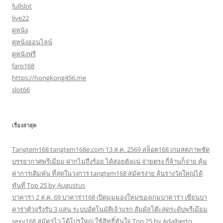
fullslot
live22
ดูหนัง
ดูหนังออนไลน์
ดูหนังฟรี
faro168
https://hongkong456.me
slot66
เรื่องล่าสุด
Tangtem168 tangtem168e.com 13 ส.ค. 2569 สล็อต168 เกมสดภาพชัด
บรรยากาศพรีเมียม ฝากไม่ถึงร้อย ได้สอยตังแน่ จ่ายตรง กี่ล้านก็จ่าย คุ้ม
ค่าการเดิมพัน ที่สุดในวงการ tangtem168 สมัครง่าย ลุ้นรางวัลใหญ่ได้
ทันที Top 25 by Augustus
บาคาร่า 2 ส.ค. 69 บาคาร่า168 เปิดมุมมองใหม่ของเกมบาคาร่า เซียนบา
คาร่าตัวจริงรับ 3 แสน ระบบอัตโนมัติเจ้าแรก สัมผัสโต๊ะสดระดับพรีเมียม
sexy168 สมัครไว ได้โปรใหญ่ ใช้สิทธิ์ทันใจ Top 25 by Adalberto