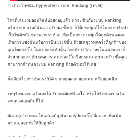
2. เปิดเว็บพนัน hyperxtech ระบบ Ranking (Level)
ใครที่เล่นเกมออนไลน์บ่อยๆอยู่แล้ว น่าจะชินกับระบบ Ranking
หรือ ระบบแรงก์นั่นเองครับผม ซึ่งเราก็ได้ประยุกต์ใช้ในระบบรับทำ
เว็บไซต์พนันของพวกเราด้วย เพื่อเป็นการกระตุ้นให้ลูกค้าของคุณ
เกิดการแข่งขันหรือการปีนแรงก์ขึ้น ด้วยเหตุว่าทุกครั้งที่ลูกค้าของ
คุณไต่แรงก์ไปในแต่ละระดับนั้น ก็จะมีรางวัลต่างๆในแต่ละแรงก์
ด้วย ช่วยกระตุ้นยอดการเล่นเยอะขึ้นเรื่อยๆแน่นอนนะครับ ซึ่งคุณ
สามารถกำหนดระบบ Ranking ด้วยตัวเองได้เลย
ตั้งเงื่อนไขการอัพแรงก์ได้ จากยอดฝาก ยอดเล่น หรือยอดเสีย
ระบุรับของรางวัลเองได้ รับเครดิตฟรีออโต้ หรือให้รับของรางวัล
จากทางแอดมินก็ได้
พิเศษสุด! กำหนดให้แสดงบัญชีตามกรุ๊ปแรงก์ได้อีกด้วย เพื่อเพิ่ม
ความปลอดภัยให้กับลูกค้า